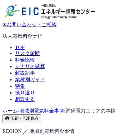
✉
お問い合わせ・ご相談
法人電気料金ナビ
TOP
リスク診断
料金比較
シナリオ試算
解説記事
業種別ガイド
特集
振り返り
相談する
ホーム
›
地域別電気料金事情
›
沖縄電力エリアの事情
🖨 印刷・PDF保存
REGION ／ 地域別電気料金事情