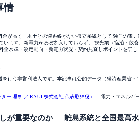
事情
料金が高く、本土との連系線がない孤立系統として 独自の電力
ています。新電力がほぼ参入しておらず、 観光業（宿泊・飲
・料金水準・改定動向・新電力状況・契約見直しポイントを詳し
2
を行う非営利法人です。本記事は公的データ（経済産業省・OC
ー 理事 ／ RAUL株式会社 代表取締役）
— 電力・エネルギ
しが重要なのか — 離島系統と全国最高