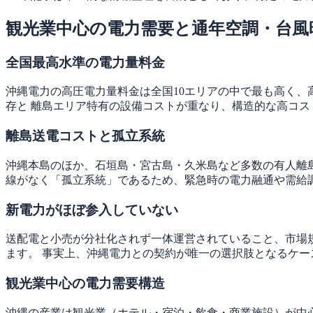
観光業中心の電力需要と通年空調・台風
全国最高水準の電力量料金
沖縄電力の高圧電力量料金は全国10エリアの中で最も高く、高圧
存と 離島エリア特有の設備コストが重なり、構造的な高コス
離島送電コストと孤立系統
沖縄本島のほか、石垣島・宮古島・久米島など多数の有人離島
線がなく「孤立系統」であるため、緊急時の電力融通や需給
新電力がほぼ参入していない
送配電と小売が分社化されず一体運営されていること、市場
ます。 事実上、沖縄電力との契約が唯一の選択肢となるケー
観光業中心の電力需要構造
沖縄の産業は観光業（ホテル・宿泊・飲食・商業施設）が中心