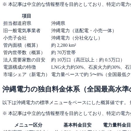
※ 本記事は中立的な情報整理を目的としており、特定の電
項目
担当都道府県
沖縄県
旧一般電気事業者
沖縄電力（送配電・小売一体）
小売子会社
沖縄電力（分社化なし）
管内面積（概算）
約 2,280 km²
管内世帯数（概算）
約 70万世帯
法人需要家数の目安
約 10万口（高圧以上：約 0.5万口）
電源構成の特徴
LNG火力約50%、石炭火力約30%、
市場シェア（新電力）
電力量ベースで約 5〜8%（全国最低
沖縄電力の独自料金体系（全国最高水準
以下は沖縄電力の標準メニューをベースにした概算値です。 燃料費
※ 本記事は中立的な情報整理を目的としており、特定の電
メニュー区分
基本料金目安
電力量料金目