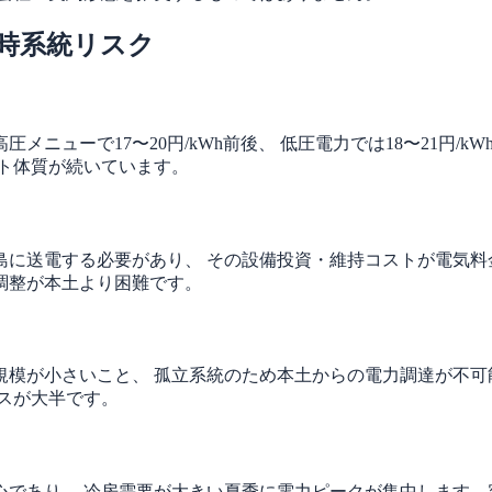
時系統リスク
メニューで17〜20円/kWh前後、 低圧電力では18〜21円/
ト体質が続いています。
に送電する必要があり、 その設備投資・維持コストが電気料
調整が本土より困難です。
規模が小さいこと、 孤立系統のため本土からの電力調達が不可
スが大半です。
であり、 冷房需要が大きい夏季に電力ピークが集中します。