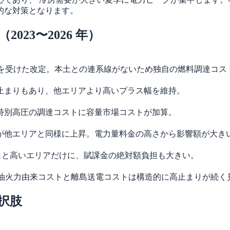
的な対策となります。
23〜2026 年）
騰を受けた改定。本土との連系線がないため独自の燃料調達コス
止まりもあり、他エリアより高いプラス幅を維持。
特別高圧の調達コストに容量市場コストが加算。
が他エリアと同様に上昇。電力量料金の高さから影響額が大き
がもともと高いエリアだけに、賦課金の絶対額負担も大きい。
石油火力由来コストと離島送電コストは構造的に高止まりが続く
択肢