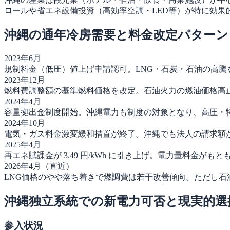
ロールや省エネ設備投資（高効率空調・LED等）が特に効果
沖縄の通年冷房需要と料金改定パターン（20
2023年6月
規制料金（低圧）値上げ申請認可。LNG・石炭・石油の高
2023年12月
燃料費調整額の基準燃料価格を改定。石油火力の燃油価格高
2024年4月
容量拠出金制度開始。沖縄電力も制度の対象となり、高圧・
2024年10月
電気・ガス料金激変緩和措置が終了。沖縄でも法人の請求額
2025年4月
再エネ賦課金が 3.49 円/kWh に引き上げ。電力量料金
2026年4月（直近）
LNG価格のやや落ち着きで燃調費は若干改善傾向。ただし
沖縄独立系統での新電力可否と現実的選
参入状況