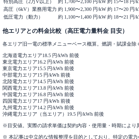
特別高圧（2万V以上）
約 1,700〜2,100 円/kW
約 15〜18 円/
高圧（6kV）業務用電力
約 1,900〜2,300 円/kW
約 17〜20 円/
低圧電力（動力）
約 1,100〜1,400 円/kW
約 18〜21 円/
他エリアとの料金比較（高圧電力量料金 目安）
各エリア旧一電の標準メニューベース概算。燃調・賦課金除
北海道電力エリア
18.5
円/kWh 前後
東北電力エリア
16.2
円/kWh 前後
東京電力エリア
15.5
円/kWh 前後
中部電力エリア
15
円/kWh 前後
北陸電力エリア
14.5
円/kWh 前後
関西電力エリア
13.8
円/kWh 前後
中国電力エリア
16.8
円/kWh 前後
四国電力エリア
17
円/kWh 前後
九州電力エリア
14.2
円/kWh 前後
沖縄電力エリア（当エリア）
19.5
円/kWh 前後
※目安値。実際の請求単価は契約内容・使用量・時期により
※ 本記事は中立的な情報整理を目的としており、特定の電