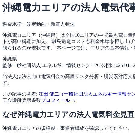
沖縄電力エリアの法人電気代
料金水準・改定動向・新電力状況
沖縄電力エリア（沖縄県）は全国10エリアの中で最も電力量
トが高い構造に加え、 離島送電コストも料金水準を押し上げ
限られるのが現状です。 本ページでは、エリアの基本情報
沖縄県
監修
一般社団法人 エネルギー情報センター
📅 公開:
2026-04-1
当法人は法人向け電気料金の高騰リスク分析・脱炭素対応支援
す。
この記事の著者:
江田 健二（一般社団法人エネルギー情報センタ
工会議所登壇多数
プロフィール →
なぜ沖縄電力エリアの法人電気料金見直
沖縄電力エリアの規模感・事業者構成を確認してください。