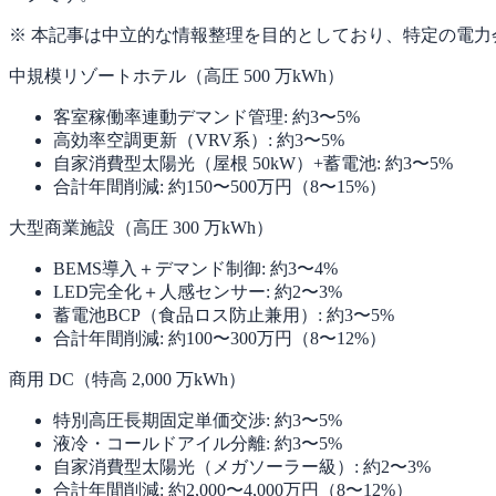
※ 本記事は中立的な情報整理を目的としており、特定の電
中規模リゾートホテル（高圧 500 万kWh）
客室稼働率連動デマンド管理: 約3〜5%
高効率空調更新（VRV系）: 約3〜5%
自家消費型太陽光（屋根 50kW）+蓄電池: 約3〜5%
合計年間削減: 約150〜500万円（8〜15%）
大型商業施設（高圧 300 万kWh）
BEMS導入＋デマンド制御: 約3〜4%
LED完全化＋人感センサー: 約2〜3%
蓄電池BCP（食品ロス防止兼用）: 約3〜5%
合計年間削減: 約100〜300万円（8〜12%）
商用 DC（特高 2,000 万kWh）
特別高圧長期固定単価交渉: 約3〜5%
液冷・コールドアイル分離: 約3〜5%
自家消費型太陽光（メガソーラー級）: 約2〜3%
合計年間削減: 約2,000〜4,000万円（8〜12%）