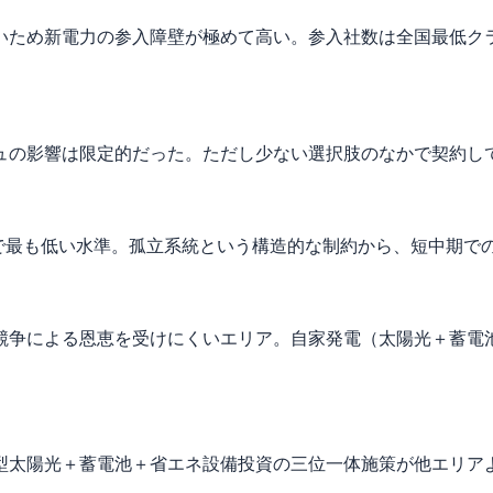
ため新電力の参入障壁が極めて高い。参入社数は全国最低クラ
ラッシュの影響は限定的だった。ただし少ない選択肢のなかで契約
中で最も低い水準。孤立系統という構造的な制約から、短中期で
競争による恩恵を受けにくいエリア。自家発電（太陽光＋蓄電
型太陽光＋蓄電池＋省エネ設備投資の三位一体施策が他エリア