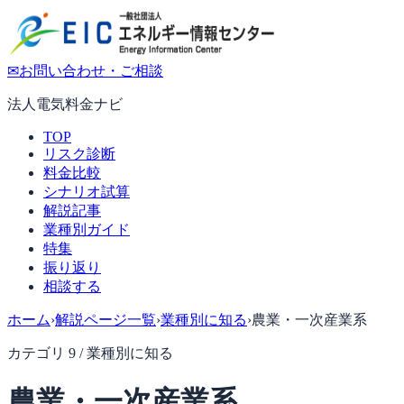
✉
お問い合わせ・ご相談
法人電気料金ナビ
TOP
リスク診断
料金比較
シナリオ試算
解説記事
業種別ガイド
特集
振り返り
相談する
ホーム
›
解説ページ一覧
›
業種別に知る
›
農業・一次産業系
カテゴリ 9 / 業種別に知る
農業・一次産業系