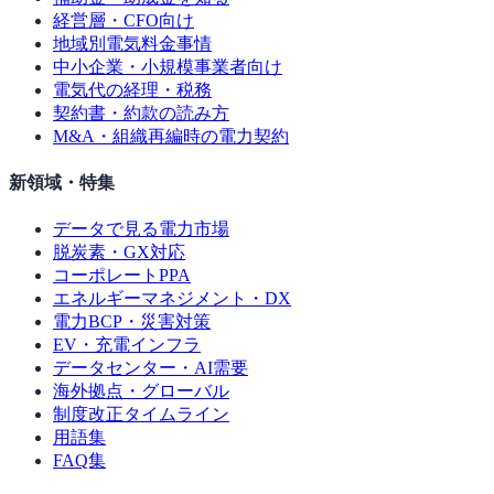
経営層・CFO向け
地域別電気料金事情
中小企業・小規模事業者向け
電気代の経理・税務
契約書・約款の読み方
M&A・組織再編時の電力契約
新領域・特集
データで見る電力市場
脱炭素・GX対応
コーポレートPPA
エネルギーマネジメント・DX
電力BCP・災害対策
EV・充電インフラ
データセンター・AI需要
海外拠点・グローバル
制度改正タイムライン
用語集
FAQ集