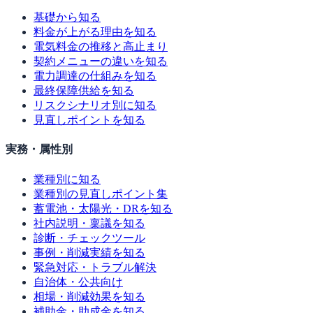
基礎から知る
料金が上がる理由を知る
電気料金の推移と高止まり
契約メニューの違いを知る
電力調達の仕組みを知る
最終保障供給を知る
リスクシナリオ別に知る
見直しポイントを知る
実務・属性別
業種別に知る
業種別の見直しポイント集
蓄電池・太陽光・DRを知る
社内説明・稟議を知る
診断・チェックツール
事例・削減実績を知る
緊急対応・トラブル解決
自治体・公共向け
相場・削減効果を知る
補助金・助成金を知る