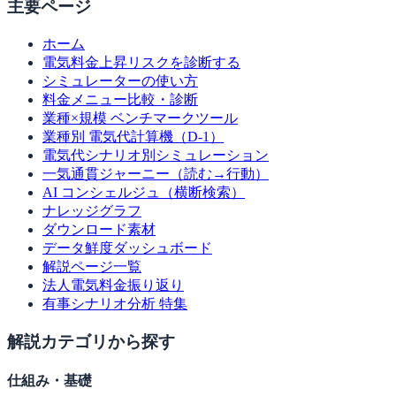
主要ページ
ホーム
電気料金上昇リスクを診断する
シミュレーターの使い方
料金メニュー比較・診断
業種×規模 ベンチマークツール
業種別 電気代計算機（D-1）
電気代シナリオ別シミュレーション
一気通貫ジャーニー（読む→行動）
AI コンシェルジュ（横断検索）
ナレッジグラフ
ダウンロード素材
データ鮮度ダッシュボード
解説ページ一覧
法人電気料金振り返り
有事シナリオ分析 特集
解説カテゴリから探す
仕組み・基礎