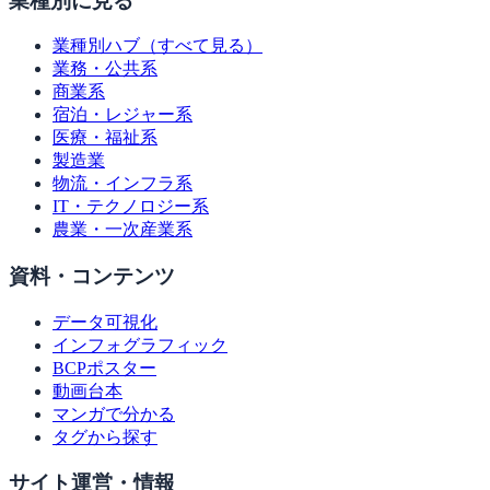
業種別に見る
業種別ハブ（すべて見る）
業務・公共系
商業系
宿泊・レジャー系
医療・福祉系
製造業
物流・インフラ系
IT・テクノロジー系
農業・一次産業系
資料・コンテンツ
データ可視化
インフォグラフィック
BCPポスター
動画台本
マンガで分かる
タグから探す
サイト運営・情報