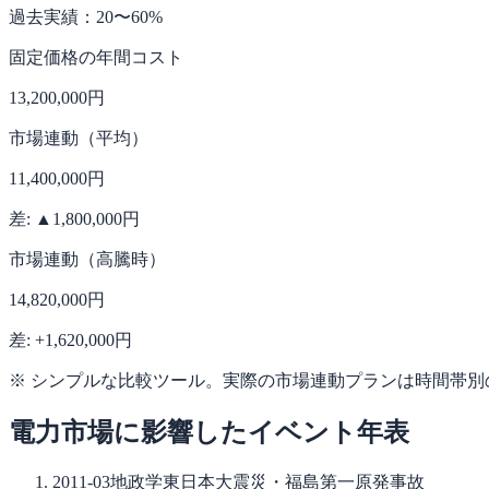
過去実績：20〜60%
固定価格の年間コスト
13,200,000
円
市場連動（平均）
11,400,000
円
差:
▲
1,800,000
円
市場連動（高騰時）
14,820,000
円
差: +
1,620,000
円
※ シンプルな比較ツール。実際の市場連動プランは時間帯
電力市場に影響したイベント年表
2011-03
地政学
東日本大震災・福島第一原発事故