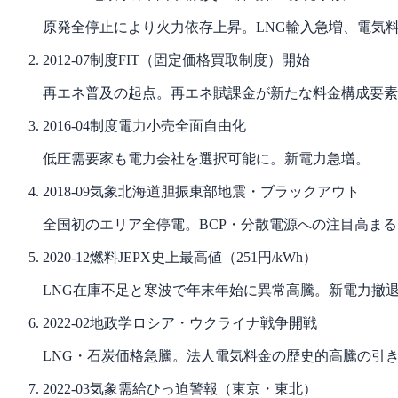
原発全停止により火力依存上昇。LNG輸入急増、電気
2012-07
制度
FIT（固定価格買取制度）開始
再エネ普及の起点。再エネ賦課金が新たな料金構成要素
2016-04
制度
電力小売全面自由化
低圧需要家も電力会社を選択可能に。新電力急増。
2018-09
気象
北海道胆振東部地震・ブラックアウト
全国初のエリア全停電。BCP・分散電源への注目高まる
2020-12
燃料
JEPX史上最高値（251円/kWh）
LNG在庫不足と寒波で年末年始に異常高騰。新電力撤
2022-02
地政学
ロシア・ウクライナ戦争開戦
LNG・石炭価格急騰。法人電気料金の歴史的高騰の引
2022-03
気象
需給ひっ迫警報（東京・東北）