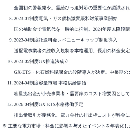
全国初の警報発令。需給ひっ迫対応の重要性が認識され
2023-01
制度
電気・ガス価格激変緩和対策事業開始
国の補助金で電気代を一時的に抑制。2024年度以降段
2023-04
制度
託送料金レベニューキャップ制度導入
送配電事業者の総収入規制を本格運用。長期の料金安定
2023-05
制度
GX推進法成立
GX-ETS・化石燃料賦課金の段階導入が決定。中長期
2024-04
制度
容量市場 本格供給開始
容量拠出金が小売事業者・需要家のコスト増要因として
2026-04
制度
GX-ETS本格稼働予定
排出量取引が義務化。電力会社の排出枠コストが料金に
※ 主要な電力市場・料金に影響を与えたイベントを年表化