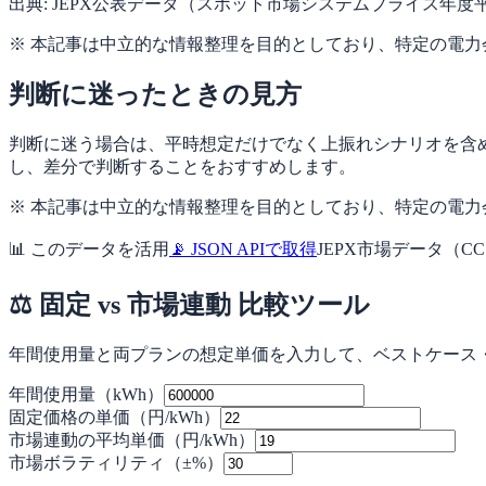
出典: JEPX公表データ（スポット市場システムプライス年度
※ 本記事は中立的な情報整理を目的としており、特定の電
判断に迷ったときの見方
判断に迷う場合は、平時想定だけでなく上振れシナリオを含
し、差分で判断することをおすすめします。
※ 本記事は中立的な情報整理を目的としており、特定の電
📊 このデータを活用
📡 JSON APIで取得
JEPX市場データ（CC
⚖ 固定 vs 市場連動 比較ツール
年間使用量と両プランの想定単価を入力して、ベストケース
年間使用量（kWh）
固定価格の単価（円/kWh）
市場連動の平均単価（円/kWh）
市場ボラティリティ（±%）