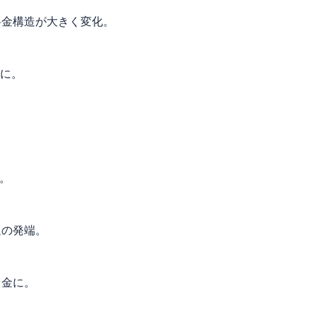
料金構造が大きく変化。
に。
。
退の発端。
き金に。