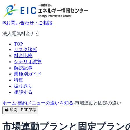
✉
お問い合わせ・ご相談
法人電気料金ナビ
TOP
リスク診断
料金比較
シナリオ試算
解説記事
業種別ガイド
特集
振り返り
相談する
ホーム
›
契約メニューの違いを知る
›
市場連動と固定の違い
🖨 印刷・PDF保存
市場連動プランと固定プラン