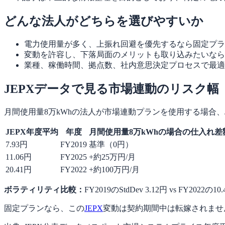
どんな法人がどちらを選びやすいか
電力使用量が多く、上振れ回避を優先するなら固定プラ
変動を許容し、下落局面のメリットも取り込みたいなら
業種、稼働時間、拠点数、社内意思決定プロセスで最適
JEPXデータで見る市場連動のリスク幅
月間使用量8万kWhの法人が市場連動プランを使用する場合、J
JEPX年度平均
年度
月間使用量8万kWhの場合の仕入れ差額
7.93円
FY2019
基準（0円）
11.06円
FY2025
+約25万円/月
20.41円
FY2022
+約100万円/月
ボラティリティ比較：
FY2019のStdDev 3.12円 vs FY202
固定プランなら、この
JEPX
変動は契約期間中は転嫁されませ