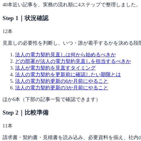
40本近い記事を、実務の流れ順に4ステップで整理しました
Step 1｜状況確認
12
本
見直しの必要性を判断し、いつ・誰が着手するかを決める段
法人の電力契約見直しは何から始めるべきか
どの部署が法人の電力契約見直しを担当するべきか
法人が電力契約を見直すタイミング
法人の電力契約を更新前に確認したい期限とは
法人の電力契約更新の6か月前にやること
法人の電力契約更新の3か月前にやること
ほか
6
本（下部の記事一覧で確認できます）
Step 2｜比較準備
11
本
請求書・契約書・見積書を読み込み、必要資料を揃え、社内