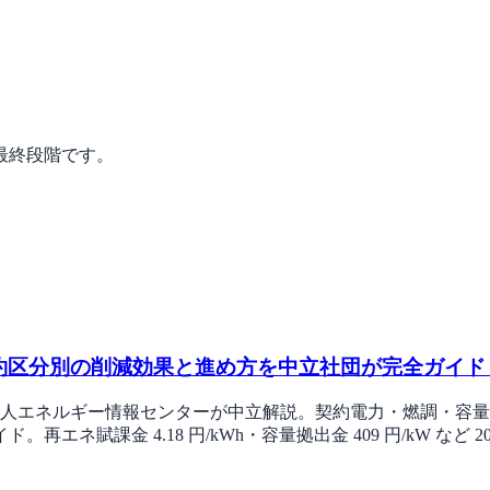
最終段階です。
区分別の削減効果と進め方を中立社団が完全ガイド【2
人エネルギー情報センターが中立解説。契約電力・燃調・容量拠出
賦課金 4.18 円/kWh・容量拠出金 409 円/kW など 2