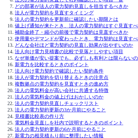
どの部署が法人の電力契約見直しを担当するべきか
法人が電力契約を見直すタイミング
法人の電力契約を更新前に確認したい期限とは
値上げ通知が来たとき、法人の電力契約はすぐ見直すべ
補助金終了・縮小の前後で電力契約は見直すべきか
使用量やデマンドが変わったとき、電力契約は見直すべ
どんな会社ほど電力契約の見直し効果が出やすいのか
法人向け電力見積書の比較で見落としやすい項目
なぜ単価が安い提案でも、必ずしも有利とは限らないの
新電力を比較するときのポイント
法人向け電力契約で確認したい契約条件
法人が電力契約を切り替えるときの注意点
複数拠点の電力契約を見直すときの進め方
法人の電気料金が高い会社に共通する特徴
法人の電気料金の値上げはおかしいのか
法人の電力契約見直しチェックリスト
法人の電力契約更新の3か月前にやること
見積書比較表の作り方
電気料金見直しを社内で説明するときのポイント
法人の電力契約更新の6か月前にやること
新電力の相見積もり前に整理したい情報