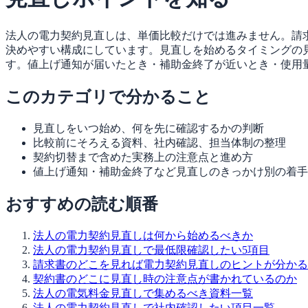
法人の電力契約見直しは、単価比較だけでは進みません。請
決めやすい構成にしています。見直しを始めるタイミングの
す。値上げ通知が届いたとき・補助金終了が近いとき・使用
このカテゴリで分かること
見直しをいつ始め、何を先に確認するかの判断
比較前にそろえる資料、社内確認、担当体制の整理
契約切替まで含めた実務上の注意点と進め方
値上げ通知・補助金終了など見直しのきっかけ別の着手
おすすめの読む順番
法人の電力契約見直しは何から始めるべきか
法人の電力契約見直しで最低限確認したい5項目
請求書のどこを見れば電力契約見直しのヒントが分かる
契約書のどこに見直し時の注意点が書かれているのか
法人の電気料金見直しで集めるべき資料一覧
法人の電力契約見直しで社内確認したい項目一覧