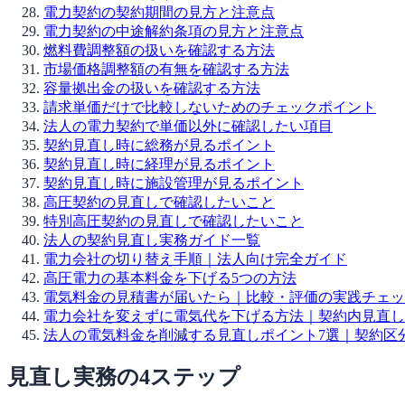
電力契約の契約期間の見方と注意点
電力契約の中途解約条項の見方と注意点
燃料費調整額の扱いを確認する方法
市場価格調整額の有無を確認する方法
容量拠出金の扱いを確認する方法
請求単価だけで比較しないためのチェックポイント
法人の電力契約で単価以外に確認したい項目
契約見直し時に総務が見るポイント
契約見直し時に経理が見るポイント
契約見直し時に施設管理が見るポイント
高圧契約の見直しで確認したいこと
特別高圧契約の見直しで確認したいこと
法人の契約見直し実務ガイド一覧
電力会社の切り替え手順｜法人向け完全ガイド
高圧電力の基本料金を下げる5つの方法
電気料金の見積書が届いたら｜比較・評価の実践チェッ
電力会社を変えずに電気代を下げる方法｜契約内見直し
法人の電気料金を削減する見直しポイント7選｜契約区分
見直し実務の4ステップ