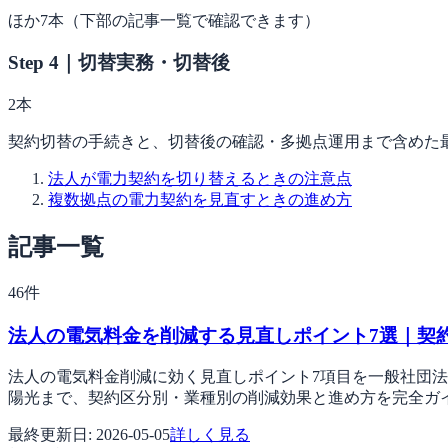
ほか
7
本（下部の記事一覧で確認できます）
Step 4｜切替実務・切替後
2
本
契約切替の手続きと、切替後の確認・多拠点運用まで含めた
法人が電力契約を切り替えるときの注意点
複数拠点の電力契約を見直すときの進め方
記事一覧
46
件
法人の電気料金を削減する見直しポイント7選｜契約
法人の電気料金削減に効く見直しポイント7項目を一般社団法
陽光まで、契約区分別・業種別の削減効果と進め方を完全ガイド。再エネ
最終更新日:
2026-05-05
詳しく見る