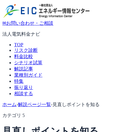
✉
お問い合わせ・ご相談
法人電気料金ナビ
TOP
リスク診断
料金比較
シナリオ試算
解説記事
業種別ガイド
特集
振り返り
相談する
ホーム
›
解説ページ一覧
›
見直しポイントを知る
カテゴリ
5
見直しポイントを知る