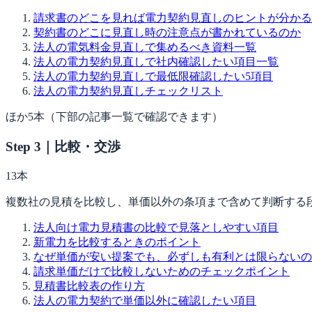
請求書のどこを見れば電力契約見直しのヒントが分かる
契約書のどこに見直し時の注意点が書かれているのか
法人の電気料金見直しで集めるべき資料一覧
法人の電力契約見直しで社内確認したい項目一覧
法人の電力契約見直しで最低限確認したい5項目
法人の電力契約見直しチェックリスト
ほか
5
本（下部の記事一覧で確認できます）
Step 3｜比較・交渉
13
本
複数社の見積を比較し、単価以外の条項まで含めて判断する
法人向け電力見積書の比較で見落としやすい項目
新電力を比較するときのポイント
なぜ単価が安い提案でも、必ずしも有利とは限らないの
請求単価だけで比較しないためのチェックポイント
見積書比較表の作り方
法人の電力契約で単価以外に確認したい項目