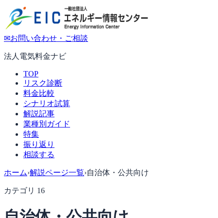
✉
お問い合わせ・ご相談
法人電気料金ナビ
TOP
リスク診断
料金比較
シナリオ試算
解説記事
業種別ガイド
特集
振り返り
相談する
ホーム
›
解説ページ一覧
›
自治体・公共向け
カテゴリ
16
自治体・公共向け