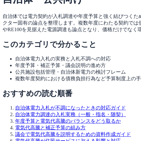
自治体では電力契約が入札調達や年度予算と強く結びつくた
クター固有の論点を整理します。複数年度にわたる契約では
やRE100を見据えた電源調達も論点となり、価格だけでな
このカテゴリで分かること
自治体電力入札の実務と入札不調への対応
年度予算・補正予算・議会説明の進め方
公共施設包括管理・自治体新電力の検討フレーム
複数年度契約における債務負担行為など予算制度上の手
おすすめの読む順番
自治体電力入札が不調になったときの対応ガイド
自治体電力調達の入札実務（一般・指名・随契）
年度予算と電気代高騰のバランスをどう取るか
電気代高騰と補正予算の組み方
議会で電気代高騰を説明するための資料作成ガイド
電気代高騰が住民サービスに与える影響と対応