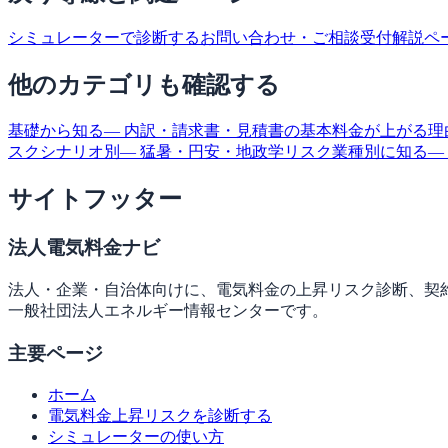
シミュレーターで診断する
お問い合わせ・ご相談受付
解説ペ
他のカテゴリも確認する
基礎から知る
— 内訳・請求書・見積書の基本
料金が上がる理
スクシナリオ別
— 猛暑・円安・地政学リスク
業種別に知る
—
サイトフッター
法人電気料金ナビ
法人・企業・自治体向けに、電気料金の上昇リスク診断、契
一般社団法人エネルギー情報センターです。
主要ページ
ホーム
電気料金上昇リスクを診断する
シミュレーターの使い方