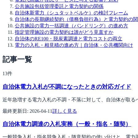
公共施設包括管理委託と電力契約の関係
自治体新電力（シュタットベルケ）の検討フレーム
自治体の長期継続契約（債務負担行為）と電力契約の関
公共施設の電力一括調達（バンドリング）の進め方
指定管理施設の電力契約は誰がどう見直すか
自治体のRE100・脱炭素調達と電力コストの両立
電力の入札・相見積の進め方｜自治体・公共機関向け
記事一覧
13
件
自治体電力入札が不調になったときの対応ガイド
近年急増する電力入札の不調・不落に対して、自治体が取る
最終更新日:
2026-04-11
詳しく見る
自治体電力調達の入札実務（一般・指名・随契）
一般競争入札・指名競争入札・随意契約の使い分けと、電力