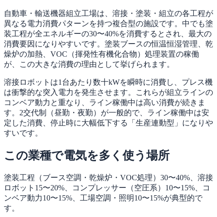
自動車・輸送機器組立工場は、溶接・塗装・組立の各工程が
異なる電力消費パターンを持つ複合型の施設です。中でも塗
装工程が全エネルギーの30〜40%を消費するとされ、最大の
消費要因になりやすいです。塗装ブースの恒温恒湿管理、乾
燥炉の加熱、VOC（揮発性有機化合物）処理装置の稼働
が、この大きな消費の理由として挙げられます。
溶接ロボットは1台あたり数十kWを瞬時に消費し、プレス機
は衝撃的な突入電力を発生させます。これらが組立ラインの
コンベア動力と重なり、ライン稼働中は高い消費が続きま
す。2交代制（昼勤・夜勤）が一般的で、ライン稼働中は安
定した消費、停止時に大幅低下する「生産連動型」になりや
すいです。
この業種で電気を多く使う場所
塗装工程（ブース空調・乾燥炉・VOC処理）30〜40%、溶接
ロボット15〜20%、コンプレッサー（空圧系）10〜15%、コ
ンベア動力10〜15%、工場空調・照明10〜15%が典型的で
す。