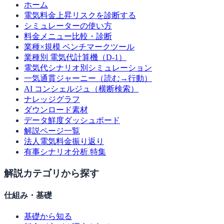
ホーム
電気料金上昇リスクを診断する
シミュレーターの使い方
料金メニュー比較・診断
業種×規模 ベンチマークツール
業種別 電気代計算機（D-1）
電気代シナリオ別シミュレーション
一気通貫ジャーニー（読む→行動）
AI コンシェルジュ（横断検索）
ナレッジグラフ
ダウンロード素材
データ鮮度ダッシュボード
解説ページ一覧
法人電気料金振り返り
有事シナリオ分析 特集
解説カテゴリから探す
仕組み・基礎
基礎から知る