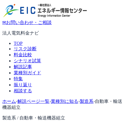
✉
お問い合わせ・ご相談
法人電気料金ナビ
TOP
リスク診断
料金比較
シナリオ試算
解説記事
業種別ガイド
特集
振り返り
相談する
ホーム
›
解説ページ一覧
›
業種別に知る
›
製造系
›
自動車・輸送
機器組立
製造系 /
自動車・輸送機器組立