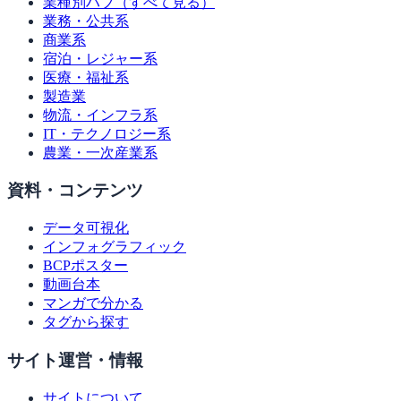
業種別ハブ（すべて見る）
業務・公共系
商業系
宿泊・レジャー系
医療・福祉系
製造業
物流・インフラ系
IT・テクノロジー系
農業・一次産業系
資料・コンテンツ
データ可視化
インフォグラフィック
BCPポスター
動画台本
マンガで分かる
タグから探す
サイト運営・情報
サイトについて