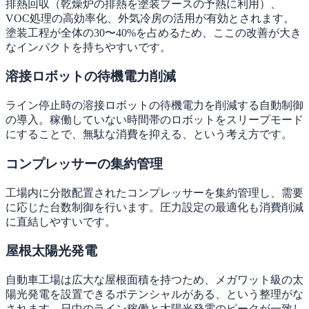
排熱回収（乾燥炉の排熱を塗装ブースの予熱に利用）、
VOC処理の高効率化、外気冷房の活用が有効とされます。
塗装工程が全体の30〜40%を占めるため、ここの改善が大き
なインパクトを持ちやすいです。
溶接ロボットの待機電力削減
ライン停止時の溶接ロボットの待機電力を削減する自動制御
の導入。稼働していない時間帯のロボットをスリープモード
にすることで、無駄な消費を抑える、という考え方です。
コンプレッサーの集約管理
工場内に分散配置されたコンプレッサーを集約管理し、需要
に応じた台数制御を行います。圧力設定の最適化も消費削減
に直結しやすいです。
屋根太陽光発電
自動車工場は広大な屋根面積を持つため、メガワット級の太
陽光発電を設置できるポテンシャルがある、という整理がな
されます。日中のライン稼働と太陽光発電のピークが一致し