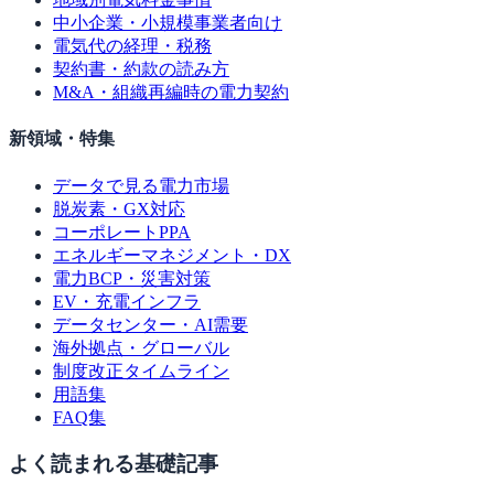
中小企業・小規模事業者向け
電気代の経理・税務
契約書・約款の読み方
M&A・組織再編時の電力契約
新領域・特集
データで見る電力市場
脱炭素・GX対応
コーポレートPPA
エネルギーマネジメント・DX
電力BCP・災害対策
EV・充電インフラ
データセンター・AI需要
海外拠点・グローバル
制度改正タイムライン
用語集
FAQ集
よく読まれる基礎記事