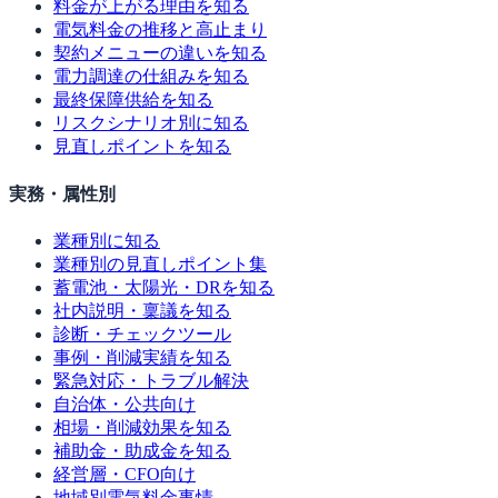
料金が上がる理由を知る
電気料金の推移と高止まり
契約メニューの違いを知る
電力調達の仕組みを知る
最終保障供給を知る
リスクシナリオ別に知る
見直しポイントを知る
実務・属性別
業種別に知る
業種別の見直しポイント集
蓄電池・太陽光・DRを知る
社内説明・稟議を知る
診断・チェックツール
事例・削減実績を知る
緊急対応・トラブル解決
自治体・公共向け
相場・削減効果を知る
補助金・助成金を知る
経営層・CFO向け
地域別電気料金事情