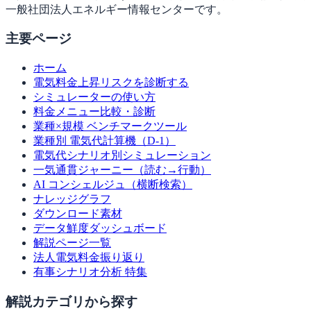
一般社団法人エネルギー情報センターです。
主要ページ
ホーム
電気料金上昇リスクを診断する
シミュレーターの使い方
料金メニュー比較・診断
業種×規模 ベンチマークツール
業種別 電気代計算機（D-1）
電気代シナリオ別シミュレーション
一気通貫ジャーニー（読む→行動）
AI コンシェルジュ（横断検索）
ナレッジグラフ
ダウンロード素材
データ鮮度ダッシュボード
解説ページ一覧
法人電気料金振り返り
有事シナリオ分析 特集
解説カテゴリから探す