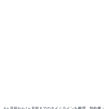
、6ヶ月前から1ヶ月前までのタイムラインを整理。契約書・