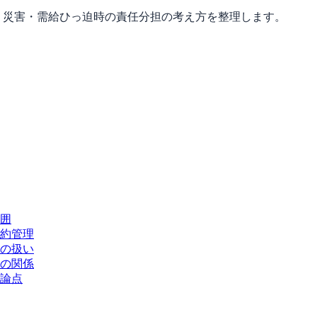
型例と、災害・需給ひっ迫時の責任分担の考え方を整理します。
囲
約管理
の扱い
の関係
論点