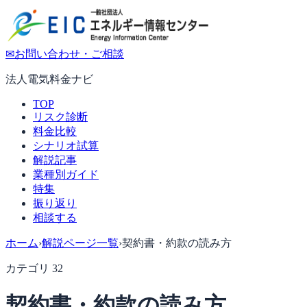
✉
お問い合わせ・ご相談
法人電気料金ナビ
TOP
リスク診断
料金比較
シナリオ試算
解説記事
業種別ガイド
特集
振り返り
相談する
ホーム
›
解説ページ一覧
›
契約書・約款の読み方
カテゴリ
32
契約書・約款の読み方