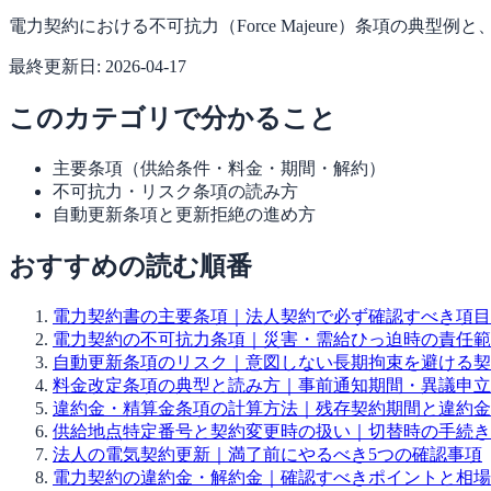
電力契約における不可抗力（Force Majeure）条項の典
最終更新日:
2026-04-17
このカテゴリで分かること
主要条項（供給条件・料金・期間・解約）
不可抗力・リスク条項の読み方
自動更新条項と更新拒絶の進め方
おすすめの読む順番
電力契約書の主要条項｜法人契約で必ず確認すべき項目
電力契約の不可抗力条項｜災害・需給ひっ迫時の責任範
自動更新条項のリスク｜意図しない長期拘束を避ける契
料金改定条項の典型と読み方｜事前通知期間・異議申立
違約金・精算金条項の計算方法｜残存契約期間と違約金
供給地点特定番号と契約変更時の扱い｜切替時の手続き
法人の電気契約更新｜満了前にやるべき5つの確認事項
電力契約の違約金・解約金｜確認すべきポイントと相場