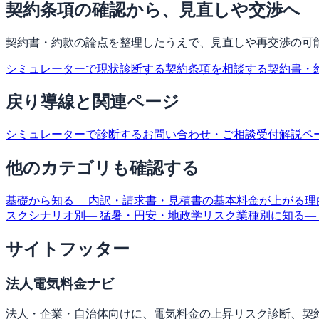
契約条項の確認から、見直しや交渉へ
契約書・約款の論点を整理したうえで、見直しや再交渉の可
シミュレーターで現状診断する
契約条項を相談する
契約書・
戻り導線と関連ページ
シミュレーターで診断する
お問い合わせ・ご相談受付
解説ペ
他のカテゴリも確認する
基礎から知る
— 内訳・請求書・見積書の基本
料金が上がる理
スクシナリオ別
— 猛暑・円安・地政学リスク
業種別に知る
—
サイトフッター
法人電気料金ナビ
法人・企業・自治体向けに、電気料金の上昇リスク診断、契