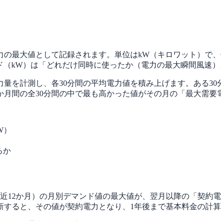
力の最大値として記録されます。単位はkW（キロワット）で、
ド（kW）は「どれだけ同時に使ったか（電力の最大瞬間風速
を計測し、各30分間の平均電力値を積み上げます。ある30分間（例
なります。1か月間の全30分間の中で最も高かった値がその月の「最大
W）
るか
近12か月）の月別デマンド値の最大値が、翌月以降の「契約
新すると、その値が契約電力となり、1年後まで基本料金の計