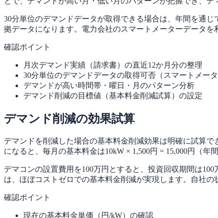
とで、デマンドが高い月・低い月のパターンが把握でき、デ
30分単位のデマンドデータが取得できる場合は、年間を通
拠データになります。電力会社のスマートメーターデータを
確認ポイント
月次デマンド実績（請求書）の直近12か月分の整理
30分単位のデマンドデータの取得可否（スマートメー
デマンドが高い時間帯・曜日・月のパターン分析
デマンド削減の目標値（基本料金削減試算）の設定
デマンド削減の効果試算
デマンドを削減した場合の基本料金削減効果は明確に試算できます
になると、毎月の基本料金は10kW × 1,500円 = 15,000
デマコンの設置費用を100万円とすると、投資回収期間は100
は、ほぼコストゼロでの基本料金削減が実現します。自社の
確認ポイント
現在の基本料金単価（円/kW）の確認