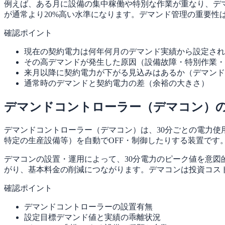
例えば、ある月に設備の集中稼働や特別な作業が重なり、デマ
が通常より20%高い水準になります。デマンド管理の重要性
確認ポイント
現在の契約電力は何年何月のデマンド実績から設定され
その高デマンドが発生した原因（設備故障・特別作業・
来月以降に契約電力が下がる見込みはあるか（デマンド
通常時のデマンドと契約電力の差（余裕の大きさ）
デマンドコントローラー（デマコン）
デマンドコントローラー（デマコン）は、30分ごとの電力
特定の生産設備等）を自動でOFF・制御したりする装置です
デマコンの設置・運用によって、30分電力のピーク値を意図
がり、基本料金の削減につながります。デマコンは投資コス
確認ポイント
デマンドコントローラーの設置有無
設定目標デマンド値と実績の乖離状況