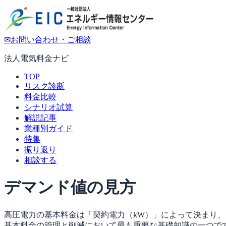
✉
お問い合わせ・ご相談
法人電気料金ナビ
TOP
リスク診断
料金比較
シナリオ試算
解説記事
業種別ガイド
特集
振り返り
相談する
デマンド値の見方
高圧電力の基本料金は「契約電力（kW）」によって決まり
基本料金の管理と削減において最も重要な基礎知識の一つで