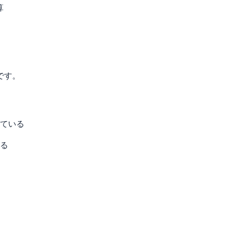
算
です。
ている
る