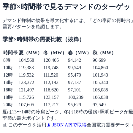
季節×時間帯で見るデマンドのターゲッ
デマンド抑制の効果を最大化するには、「どの季節の何時台」
需要パターンを確認します。
季節×時間帯の需要比較（抜粋）
時間帯
夏（MW）
冬（MW）
春（MW）
秋（MW）
8
時
104,568
120,405
94,142
96,699
10
時
119,383
119,748
99,549
104,860
12
時
119,532
111,520
95,470
101,943
14
時
123,372
112,192
97,137
105,340
16
時
121,497
116,620
97,101
106,085
18
時
115,726
123,157
100,239
106,038
20
時
107,605
117,217
95,629
97,549
夏は13〜14時の冷房ピーク、冬は18時の暖房+照明ピークが
季節の最大ポイントです。
📊 このデータを活用
📡 JSON APIで取得
全国電力需要データ（C