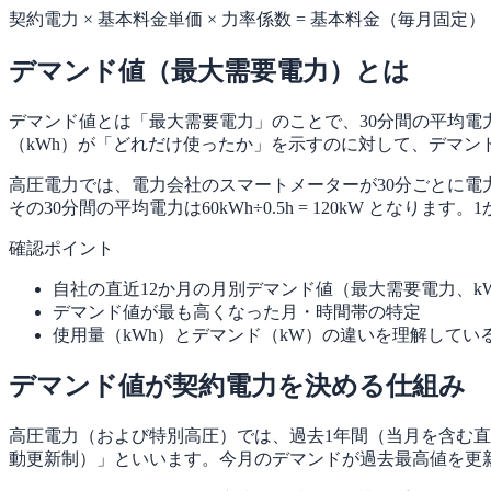
契約電力 × 基本料金単価 × 力率係数 = 基本料金（毎月固定）
デマンド値（最大需要電力）とは
デマンド値とは「最大需要電力」のことで、30分間の平均電
（kWh）が「どれだけ使ったか」を示すのに対して、デマン
高圧電力では、電力会社のスマートメーターが30分ごとに電力量
その30分間の平均電力は60kWh÷0.5h = 120kW と
確認ポイント
自社の直近12か月の月別デマンド値（最大需要電力、k
デマンド値が最も高くなった月・時間帯の特定
使用量（kWh）とデマンド（kW）の違いを理解してい
デマンド値が契約電力を決める仕組み
高圧電力（および特別高圧）では、過去1年間（当月を含む直
動更新制）」といいます。今月のデマンドが過去最高値を更