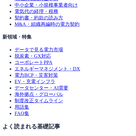
中小企業・小規模事業者向け
電気代の経理・税務
契約書・約款の読み方
M&A・組織再編時の電力契約
新領域・特集
データで見る電力市場
脱炭素・GX対応
コーポレートPPA
エネルギーマネジメント・DX
電力BCP・災害対策
EV・充電インフラ
データセンター・AI需要
海外拠点・グローバル
制度改正タイムライン
用語集
FAQ集
よく読まれる基礎記事