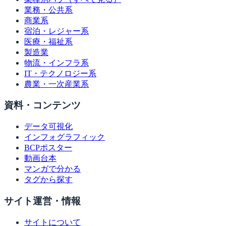
業務・公共系
商業系
宿泊・レジャー系
医療・福祉系
製造業
物流・インフラ系
IT・テクノロジー系
農業・一次産業系
資料・コンテンツ
データ可視化
インフォグラフィック
BCPポスター
動画台本
マンガで分かる
タグから探す
サイト運営・情報
サイトについて