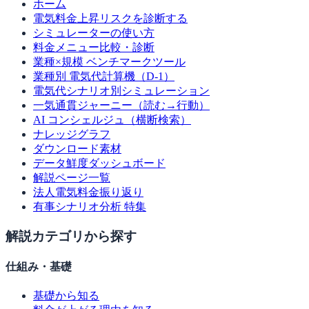
ホーム
電気料金上昇リスクを診断する
シミュレーターの使い方
料金メニュー比較・診断
業種×規模 ベンチマークツール
業種別 電気代計算機（D-1）
電気代シナリオ別シミュレーション
一気通貫ジャーニー（読む→行動）
AI コンシェルジュ（横断検索）
ナレッジグラフ
ダウンロード素材
データ鮮度ダッシュボード
解説ページ一覧
法人電気料金振り返り
有事シナリオ分析 特集
解説カテゴリから探す
仕組み・基礎
基礎から知る