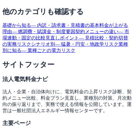
他のカテゴリも確認する
基礎から知る
— 内訳・請求書・見積書の基本
料金が上がる
理由
— 燃調費・賦課金・制度要因
契約メニューの違い
— 市
場連動・固定の比較
見直しポイント
— 見積比較・契約切替
の実務
リスクシナリオ別
— 猛暑・円安・地政学リスク
業種
別に知る
— 業種ごとの電力リスク
サイトフッター
法人電気料金ナビ
法人・企業・自治体向けに、電気料金の上昇リスク診断、契
約メニュー比較、料金プラン見直し、業種別の対策、月次動
向の振り返りまで、実務で使える情報を公開しています。運
営は一般社団法人エネルギー情報センターです。
主要ページ