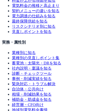
料金が上がる理由を知る
電気料金の推移と高止まり
契約メニューの違いを知る
電力調達の仕組みを知る
最終保障供給を知る
リスクシナリオ別に知る
見直しポイントを知る
実務・属性別
業種別に知る
業種別の見直しポイント集
蓄電池・太陽光・DRを知る
社内説明・稟議を知る
診断・チェックツール
事例・削減実績を知る
緊急対応・トラブル解決
自治体・公共向け
相場・削減効果を知る
補助金・助成金を知る
経営層・CFO向け
地域別電気料金事情