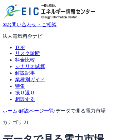
✉
お問い合わせ・ご相談
法人電気料金ナビ
TOP
リスク診断
料金比較
シナリオ試算
解説記事
業種別ガイド
特集
振り返り
相談する
ホーム
›
解説ページ一覧
›
データで見る電力市場
カテゴリ
21
データで見る電力市場