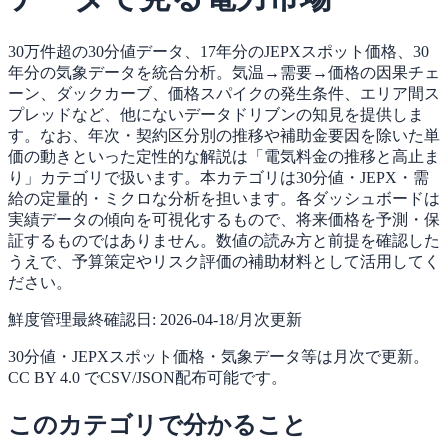
30万件超の30分値データ、17年分のJEPXスポット価格、30
年分の気象データを統合分析。気温→需要→価格の因果チェ
ーン、ダックカーブ、価格スパイクの発生条件、エリア間ス
プレッドなど、他にないデータドリブンの知見を提供しま
す。なお、年次・契約区分別の推移や補助金要因を除いた単
価の動きといった定性的な解説は「電気料金の推移と高止ま
り」カテゴリで扱います。本カテゴリは30分値・JEPX・需
給の定量的・ミクロな分析を担います。各ダッシュボードは
実績データの傾向を可視化するもので、将来価格を予測・保
証するものではありません。数値の読み方と前提を確認した
うえで、予算策定やリスク評価の補助材料として活用してく
ださい。
鮮度管理
最終確認日:
2026-04-18
/
月次更新
30分値・JEPXスポット価格・気象データ等は月次で更新。
CC BY 4.0 でCSV/JSON配布可能です。
このカテゴリで分かること