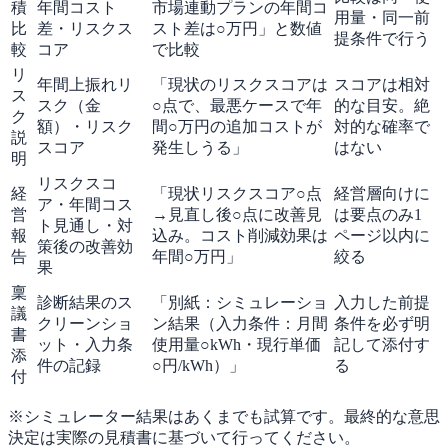
積
年間コスト
市場連動プランの年間コ
用量・同一前
比
差・リスクス
スト差は○万円」と数値
提条件で行う
較
コア
で比較
リ
年間上振れリ
「現状のリスクスコアは
スコアは相対
ス
スク（金
○点で、最悪ケースで年
的な目安。絶
ク
額）・リスク
間○万円の追加コストが
対的な確率で
説
スコア
発生しうる」
はない
明
リスクスコ
経
「現状リスクスコア○点
経営層向けに
ア・年間コス
営
→見直し後○点に改善見
は要点のみ1
ト見通し・対
報
込み。コスト削減効果は
ページ以内に
策後の改善効
告
年間○万円」
絞る
果
稟
診断結果のス
「別紙：シミュレーショ
入力した前提
議
クリーンショ
ン結果（入力条件：月間
条件を必ず明
書
ット・入力条
使用量○kWh・現行単価
記して添付す
添
件の記録
○円/kWh）」
る
付
※シミュレーター結果はあくまでも試算です。最終的な意思
決定は実際の見積書に基づいて行ってください。