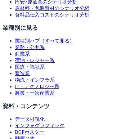
円安×原油高のシナリオ分析
原材料・包装資材のシナリオ分析
食料品仕入コストのシナリオ分析
業種別に見る
業種別ハブ（すべて見る）
業務・公共系
商業系
宿泊・レジャー系
医療・福祉系
製造業
物流・インフラ系
IT・テクノロジー系
農業・一次産業系
資料・コンテンツ
データ可視化
インフォグラフィック
BCPポスター
動画台本