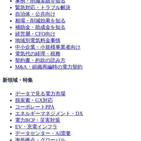
事例・削減実績を知る
緊急対応・トラブル解決
自治体・公共向け
相場・削減効果を知る
補助金・助成金を知る
経営層・CFO向け
地域別電気料金事情
中小企業・小規模事業者向け
電気代の経理・税務
契約書・約款の読み方
M&A・組織再編時の電力契約
新領域・特集
データで見る電力市場
脱炭素・GX対応
コーポレートPPA
エネルギーマネジメント・DX
電力BCP・災害対策
EV・充電インフラ
データセンター・AI需要
海外拠点・グローバル