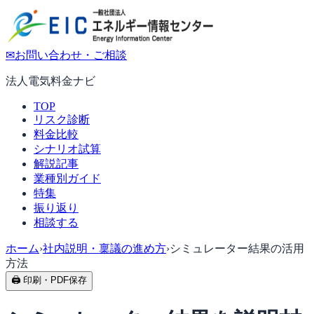
✉
お問い合わせ・ご相談
法人電気料金ナビ
TOP
リスク診断
料金比較
シナリオ試算
解説記事
業種別ガイド
特集
振り返り
相談する
ホーム
›
社内説明・稟議の進め方
›
シミュレーター結果の活用
方法
🖨 印刷・PDF保存