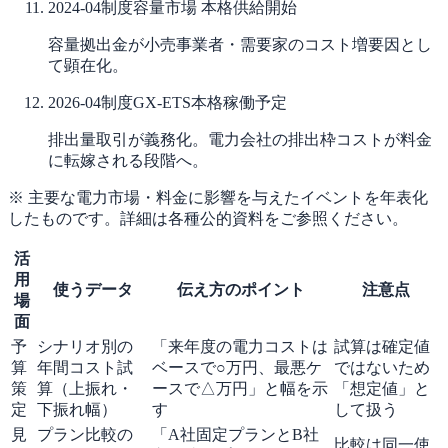
2024-04
制度
容量市場 本格供給開始
容量拠出金が小売事業者・需要家のコスト増要因とし
て顕在化。
2026-04
制度
GX-ETS本格稼働予定
排出量取引が義務化。電力会社の排出枠コストが料金
に転嫁される段階へ。
※ 主要な電力市場・料金に影響を与えたイベントを年表化
したものです。詳細は各種公的資料をご参照ください。
活
用
使うデータ
伝え方のポイント
注意点
場
面
予
シナリオ別の
「来年度の電力コストは
試算は確定値
算
年間コスト試
ベースで○万円、最悪ケ
ではないため
策
算（上振れ・
ースで△万円」と幅を示
「想定値」と
定
下振れ幅）
す
して扱う
見
プラン比較の
「A社固定プランとB社
比較は同一使