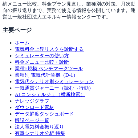
約メニュー比較、料金プラン見直し、業種別の対策、月次動
向の振り返りまで、実務で使える情報を公開しています。運
営は一般社団法人エネルギー情報センターです。
主要ページ
ホーム
電気料金上昇リスクを診断する
シミュレーターの使い方
料金メニュー比較・診断
業種×規模 ベンチマークツール
業種別 電気代計算機（D-1）
電気代シナリオ別シミュレーション
一気通貫ジャーニー（読む→行動）
AI コンシェルジュ（横断検索）
ナレッジグラフ
ダウンロード素材
データ鮮度ダッシュボード
解説ページ一覧
法人電気料金振り返り
有事シナリオ分析 特集