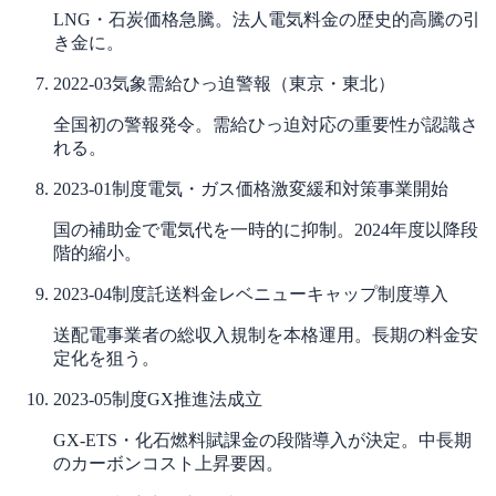
LNG・石炭価格急騰。法人電気料金の歴史的高騰の引
き金に。
2022-03
気象
需給ひっ迫警報（東京・東北）
全国初の警報発令。需給ひっ迫対応の重要性が認識さ
れる。
2023-01
制度
電気・ガス価格激変緩和対策事業開始
国の補助金で電気代を一時的に抑制。2024年度以降段
階的縮小。
2023-04
制度
託送料金レベニューキャップ制度導入
送配電事業者の総収入規制を本格運用。長期の料金安
定化を狙う。
2023-05
制度
GX推進法成立
GX-ETS・化石燃料賦課金の段階導入が決定。中長期
のカーボンコスト上昇要因。