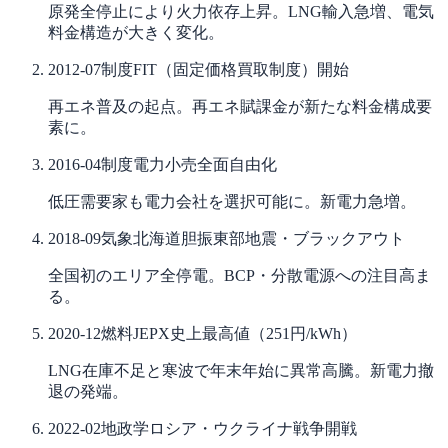
原発全停止により火力依存上昇。LNG輸入急増、電気
料金構造が大きく変化。
2012-07
制度
FIT（固定価格買取制度）開始
再エネ普及の起点。再エネ賦課金が新たな料金構成要
素に。
2016-04
制度
電力小売全面自由化
低圧需要家も電力会社を選択可能に。新電力急増。
2018-09
気象
北海道胆振東部地震・ブラックアウト
全国初のエリア全停電。BCP・分散電源への注目高ま
る。
2020-12
燃料
JEPX史上最高値（251円/kWh）
LNG在庫不足と寒波で年末年始に異常高騰。新電力撤
退の発端。
2022-02
地政学
ロシア・ウクライナ戦争開戦