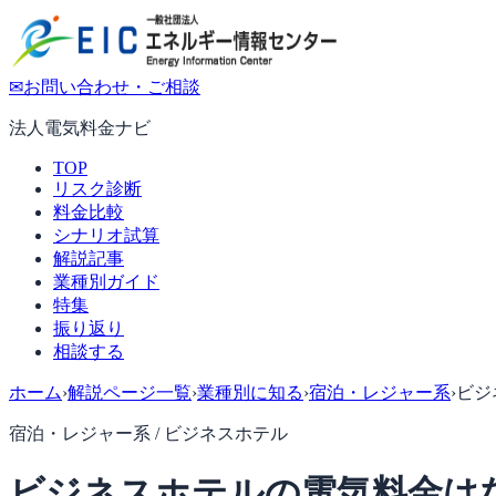
✉
お問い合わせ・ご相談
法人電気料金ナビ
TOP
リスク診断
料金比較
シナリオ試算
解説記事
業種別ガイド
特集
振り返り
相談する
ホーム
›
解説ページ一覧
›
業種別に知る
›
宿泊・レジャー系
›
ビジ
宿泊・レジャー系
/
ビジネスホテル
ビジネスホテルの電気料金は