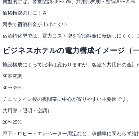
典型的には、客室空調30〜35%、共用部照明・空調20〜25
価格転嫁のしにくさ
競争で宿泊料金が上げにくい
宿泊特化型では、電力コスト増を宿泊料金に転嫁しにくく、
ビジネスホテルの電力構成イメージ（
施設構成によって比率は変わりますが、客室と共用部の合計
客室空調
30〜35%
チェックイン後の夜間帯に中心が寄りやすい主要因です。
共用部（照明・空調）
20〜25%
廊下・ロビー・エレベーター周辺など、稼働率に関わらず維