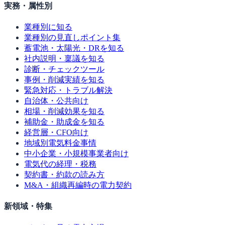
実務・属性別
業種別に知る
業種別の見直しポイント集
蓄電池・太陽光・DRを知る
社内説明・稟議を知る
診断・チェックツール
事例・削減実績を知る
緊急対応・トラブル解決
自治体・公共向け
相場・削減効果を知る
補助金・助成金を知る
経営層・CFO向け
地域別電気料金事情
中小企業・小規模事業者向け
電気代の経理・税務
契約書・約款の読み方
M&A・組織再編時の電力契約
新領域・特集