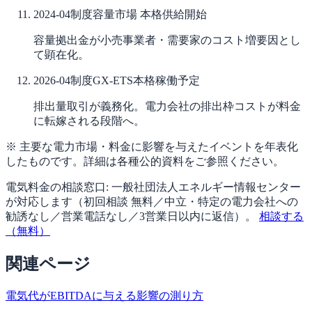
2024-04
制度
容量市場 本格供給開始
容量拠出金が小売事業者・需要家のコスト増要因とし
て顕在化。
2026-04
制度
GX-ETS本格稼働予定
排出量取引が義務化。電力会社の排出枠コストが料金
に転嫁される段階へ。
※ 主要な電力市場・料金に影響を与えたイベントを年表化
したものです。詳細は各種公的資料をご参照ください。
電気料金の相談窓口:
一般社団法人エネルギー情報センター
が対応します（
初回相談 無料／中立・特定の電力会社への
勧誘なし／営業電話なし／3営業日以内に返信
）。
相談する
（無料）
関連ページ
電気代がEBITDAに与える影響の測り方