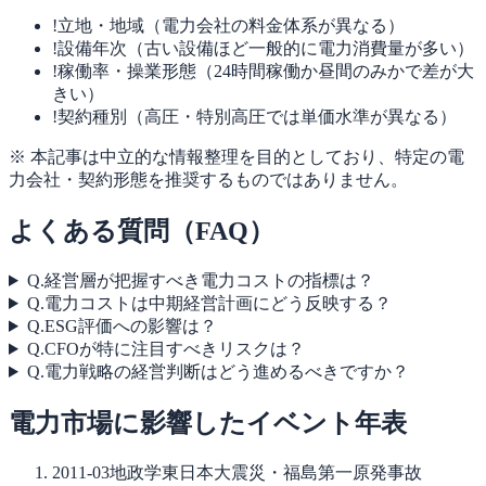
!
立地・地域（電力会社の料金体系が異なる）
!
設備年次（古い設備ほど一般的に電力消費量が多い）
!
稼働率・操業形態（24時間稼働か昼間のみかで差が大
きい）
!
契約種別（高圧・特別高圧では単価水準が異なる）
※ 本記事は中立的な情報整理を目的としており、特定の電
力会社・契約形態を推奨するものではありません。
よくある質問（FAQ）
Q.
経営層が把握すべき電力コストの指標は？
Q.
電力コストは中期経営計画にどう反映する？
Q.
ESG評価への影響は？
Q.
CFOが特に注目すべきリスクは？
Q.
電力戦略の経営判断はどう進めるべきですか？
電力市場に影響したイベント年表
2011-03
地政学
東日本大震災・福島第一原発事故