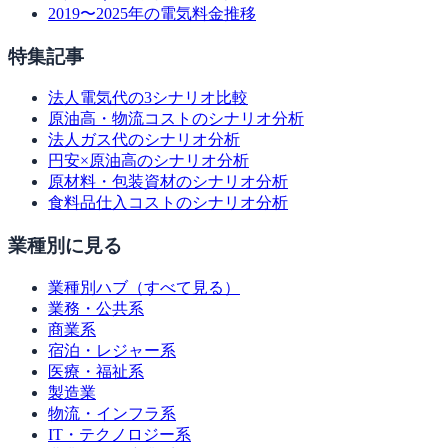
2019〜2025年の電気料金推移
特集記事
法人電気代の3シナリオ比較
原油高・物流コストのシナリオ分析
法人ガス代のシナリオ分析
円安×原油高のシナリオ分析
原材料・包装資材のシナリオ分析
食料品仕入コストのシナリオ分析
業種別に見る
業種別ハブ（すべて見る）
業務・公共系
商業系
宿泊・レジャー系
医療・福祉系
製造業
物流・インフラ系
IT・テクノロジー系