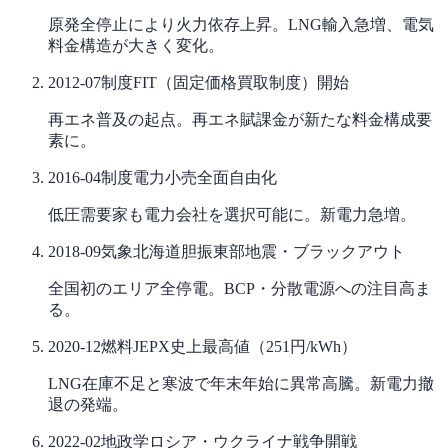
原発全停止により火力依存上昇。LNG輸入急増、電気
料金構造が大きく変化。
2012-07
制度
FIT（固定価格買取制度）開始
再エネ普及の起点。再エネ賦課金が新たな料金構成要
素に。
2016-04
制度
電力小売全面自由化
低圧需要家も電力会社を選択可能に。新電力急増。
2018-09
気象
北海道胆振東部地震・ブラックアウト
全国初のエリア全停電。BCP・分散電源への注目高ま
る。
2020-12
燃料
JEPX史上最高値（251円/kWh）
LNG在庫不足と寒波で年末年始に異常高騰。新電力撤
退の発端。
2022-02
地政学
ロシア・ウクライナ戦争開戦