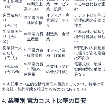
売上高対比
÷ 年間売上
業・サービス
する年は比較が歪
（%）
高 × 100
業（汎用）
む
床面積あた
オフィス・商
テナントビル等は
年間電力費
り
業施設・ホテ
管理範囲の定義に
÷ 延床面積
（円/m²）
ル
注意
生産量あた
生産品種が多様な
年間電力費
製造業・食品
り（円/t
場合は換算が難し
÷ 生産量
業
等）
い
従業員一人
部門別の人員配置
年間電力費
オフィス業
あたり
に偏りがある場合
÷ 従業員数
種・IT業種
（円/人）
は不向き
年間電力費
需要規模・地域・
kWh単価
全業種（契約
÷ 年間kWh
契約種別で単価は
（円/kWh）
の優劣評価）
使用量
異なる
※ 本記事は中立的な情報整理を目的としており、特定の電
力会社・契約形態を推奨するものではありません。
4. 業種別 電力コスト比率の目安