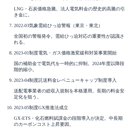
LNG・石炭価格急騰。法人電気料金の歴史的高騰の引
き金に。
2022-03
気象
需給ひっ迫警報（東京・東北）
全国初の警報発令。需給ひっ迫対応の重要性が認識さ
れる。
2023-01
制度
電気・ガス価格激変緩和対策事業開始
国の補助金で電気代を一時的に抑制。2024年度以降段
階的縮小。
2023-04
制度
託送料金レベニューキャップ制度導入
送配電事業者の総収入規制を本格運用。長期の料金安
定化を狙う。
2023-05
制度
GX推進法成立
GX-ETS・化石燃料賦課金の段階導入が決定。中長期
のカーボンコスト上昇要因。