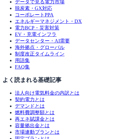
データで見る電力市場
脱炭素・GX対応
コーポレートPPA
エネルギーマネジメント・DX
電力BCP・災害対策
EV・充電インフラ
データセンター・AI需要
海外拠点・グローバル
制度改正タイムライン
用語集
FAQ集
よく読まれる基礎記事
法人向け電気料金の内訳とは
契約電力とは
デマンドとは
燃料費調整額とは
再エネ賦課金とは
容量拠出金とは
市場連動プランとは
固定プランとは