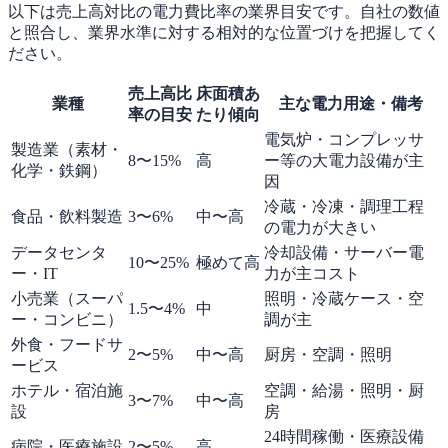
以下は売上高対比の電力費比率の業界目安です。自社の数値
と照合し、業界水準に対する相対的な位置づけを把握してく
ださい。
売上高比
床面積あ
業種
主な電力用途・備考
率の目安
たり傾向
電気炉・コンプレッサ
製造業（素材・
8〜15%
高
ー等の大電力設備が主
化学・鉄鋼）
因
冷蔵・冷凍・調理工程
食品・飲料製造
3〜6%
中〜高
の電力が大きい
データセンタ
冷却設備・サーバー電
10〜25%
極めて高
ー・IT
力が主コスト
小売業（スーパ
照明・冷蔵ケース・空
1.5〜4%
中
ー・コンビニ）
調が主
外食・フードサ
2〜5%
中〜高
厨房・空調・照明
ービス
ホテル・宿泊施
空調・給湯・照明・厨
3〜7%
中〜高
設
房
24時間稼働・医療設備
病院・医療施設
2〜5%
高