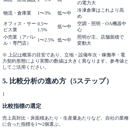
の電力大
冷凍倉庫はこれより高
物流・倉庫業
1〜3%
低〜中
め
オフィス・サー
空調・照明・OA機器中
0.5〜
低〜中
ビス業
1.5%
心
小売業（アパレ
照明が主。店舗面積で
1〜2.5%
低〜中
ル・専門店）
変動大
※ 上記は概算の目安であり、立地・設備年次・稼働率・電
力契約形態により実際の数値は大きく異なります。参考値と
してご活用ください。
5. 比較分析の進め方（5ステップ）
1
比較指標の選定
売上高対比・床面積あたり・生産量あたりなど、自社の業種
に合った指標を1〜2個選ぶ。