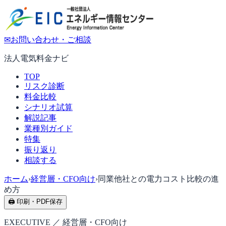
✉
お問い合わせ・ご相談
法人電気料金ナビ
TOP
リスク診断
料金比較
シナリオ試算
解説記事
業種別ガイド
特集
振り返り
相談する
ホーム
›
経営層・CFO向け
›
同業他社との電力コスト比較の進
め方
🖨 印刷・PDF保存
EXECUTIVE ／ 経営層・CFO向け