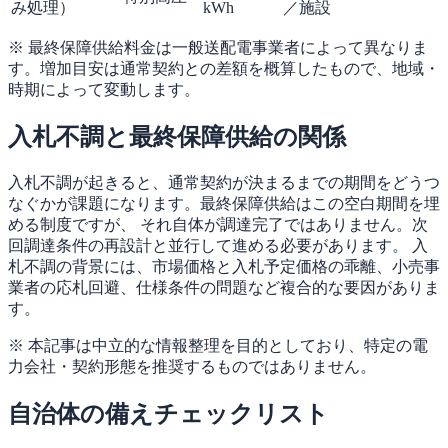
み処理）
kWh
／施設
※ 最終保障供給料金は一般送配電事業者によって異なりま
す。増加目安は通常契約との差額を概算したもので、地域・
時期によって変動します。
入札不調と最終保障供給の関係
入札不調が起きると、通常契約が決まるまでの期間をどうつ
なぐかが課題になります。最終保障供給はこの空白期間を埋
める制度ですが、 それ自体が調達完了ではありません。次
回調達条件の再設計と並行して進める必要があります。 入
札不調の背景には、市場価格と入札予定価格の乖離、小売事
業者の応札回避、仕様条件の問題など複合的な要因がありま
す。
※ 本記事は中立的な情報整理を目的としており、特定の電
力会社・契約形態を推奨するものではありません。
自治体の備えチェックリスト