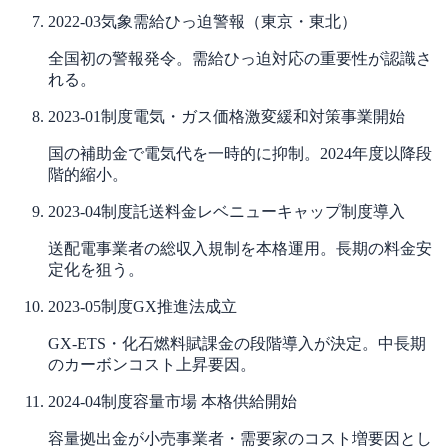
2022-03
気象
需給ひっ迫警報（東京・東北）
全国初の警報発令。需給ひっ迫対応の重要性が認識さ
れる。
2023-01
制度
電気・ガス価格激変緩和対策事業開始
国の補助金で電気代を一時的に抑制。2024年度以降段
階的縮小。
2023-04
制度
託送料金レベニューキャップ制度導入
送配電事業者の総収入規制を本格運用。長期の料金安
定化を狙う。
2023-05
制度
GX推進法成立
GX-ETS・化石燃料賦課金の段階導入が決定。中長期
のカーボンコスト上昇要因。
2024-04
制度
容量市場 本格供給開始
容量拠出金が小売事業者・需要家のコスト増要因とし