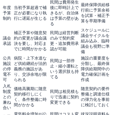
民間は費用発生
最終保障供給移
年度
当初予算超過で補
後に即時計上で
行前に予算余裕
予算
正が必要になり執
きるが、自治体
を試算・補正予
制約
行に遅延が生じる
は予算の壁があ
算を早期準備
る
スケジュールに
補正予算や随意契
民間は経営判断
議会サイクルを
議会
約の変更が議会議
のみで契約変
組み込み、臨時
承認
決を要し、対応ま
更・追加費用承
議会も視野に準
でに時間がかかる
認が可能
備
公共
病院・上下水道な
施設の重要度を
民間は一部停
施設
ど供給継続が法的
分類し、最終保
止・縮小運転と
の停
義務の施設があ
障供給期間中の
いう選択肢も持
電不
り、交渉余地が限
電力確保計画を
てる
可
られる
作成
入札
価格高騰期に随意
随意契約の要件
制度
民間は相見積も
契約移行しにく
整備と調達仕様
との
りで迅速に契約
く、条件整備に時
の弾力化を事前
兼ね
変更できる
間がかかる
に検討しておく
合い
電気料金増加が公
民間はコスト変
状況説明資料を