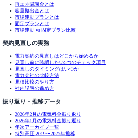
再エネ賦課金とは
容量拠出金とは
市場連動プランとは
固定プランとは
市場連動 vs 固定プラン比較
契約見直しの実務
電力契約の見直しはどこから始めるか
見直し前に確認したい5つのチェック項目
見直しのタイミングはいつか
電力会社の比較方法
見積比較のやり方
社内説明の進め方
振り返り・推移データ
2026年2月の電気料金振り返り
2026年1月の電気料金振り返り
年次アーカイブ一覧
特別高圧 2019〜2025年推移