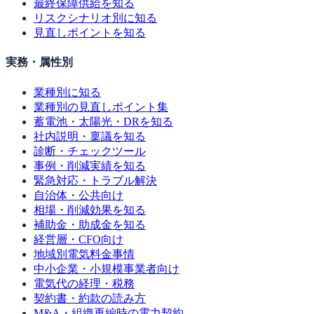
最終保障供給を知る
リスクシナリオ別に知る
見直しポイントを知る
実務・属性別
業種別に知る
業種別の見直しポイント集
蓄電池・太陽光・DRを知る
社内説明・稟議を知る
診断・チェックツール
事例・削減実績を知る
緊急対応・トラブル解決
自治体・公共向け
相場・削減効果を知る
補助金・助成金を知る
経営層・CFO向け
地域別電気料金事情
中小企業・小規模事業者向け
電気代の経理・税務
契約書・約款の読み方
M&A・組織再編時の電力契約