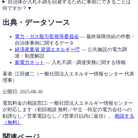
自治体が入札不調を回避するために事前にできることは
何ですか？
▼
出典・データソース
電力・ガス取引監視等委員会
— 最終保障供給の件数・
自治体事例に関するデータ
経済産業省 資源エネルギー庁
— 公共施設の電力調
達・制度解説
新電力ネット
— 入札不調・調達実務に関する情報
著者:
江田健二（一般社団法人エネルギー情報センター 代表
理事）
公開日:
2025-08-30
電気料金の相談窓口:
一般社団法人エネルギー情報センター
が対応します（
初回相談 無料／中立・特定の電力会社への
勧誘なし／営業電話なし／3営業日以内に返信
）。
相談する
（無料）
関連ページ