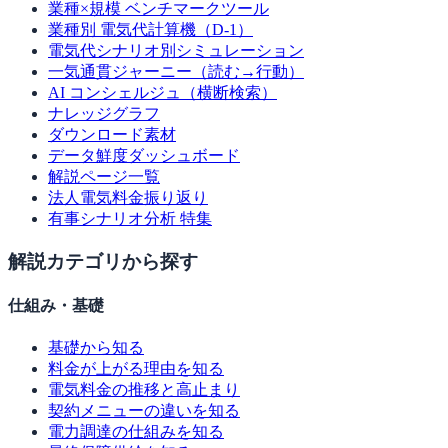
業種×規模 ベンチマークツール
業種別 電気代計算機（D-1）
電気代シナリオ別シミュレーション
一気通貫ジャーニー（読む→行動）
AI コンシェルジュ（横断検索）
ナレッジグラフ
ダウンロード素材
データ鮮度ダッシュボード
解説ページ一覧
法人電気料金振り返り
有事シナリオ分析 特集
解説カテゴリから探す
仕組み・基礎
基礎から知る
料金が上がる理由を知る
電気料金の推移と高止まり
契約メニューの違いを知る
電力調達の仕組みを知る