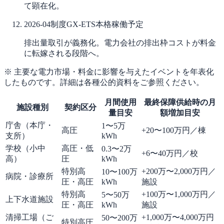
て顕在化。
2026-04
制度
GX-ETS本格稼働予定
排出量取引が義務化。電力会社の排出枠コストが料金
に転嫁される段階へ。
※ 主要な電力市場・料金に影響を与えたイベントを年表化
したものです。詳細は各種公的資料をご参照ください。
月間使用
最終保障供給時の月
施設種別
契約区分
量目安
額増加目安
庁舎（本庁・
1〜5万
高圧
+20〜100万円／棟
支所）
kWh
学校（小中
高圧・低
0.3〜2万
+6〜40万円／校
高）
圧
kWh
特別高
+200万〜2,000万円／
10〜100万
病院・診療所
圧・高圧
kWh
施設
特別高
+100万〜1,000万円／
5〜50万
上下水道施設
圧・高圧
kWh
施設
清掃工場（ご
+1,000万〜4,000万円
50〜200万
特別高圧