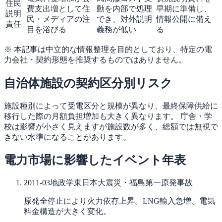
住民
費支出増として住
動を内部で処理
早期に準備し、
説明
民・メディアの注
でき、対外説明
情報公開に備え
責任
目を浴びる
義務が低い
る
※ 本記事は中立的な情報整理を目的としており、特定の電
力会社・契約形態を推奨するものではありません。
自治体施設の契約区分別リスク
施設種別によって受電区分と規模が異なり、最終保障供給に
移行した際の月額負担増加も大きく異なります。 庁舎・学
校は影響が小さく見えますが施設数が多く、総額では無視で
きない水準になることがあります。
電力市場に影響したイベント年表
2011-03
地政学
東日本大震災・福島第一原発事故
原発全停止により火力依存上昇。LNG輸入急増、電気
料金構造が大きく変化。