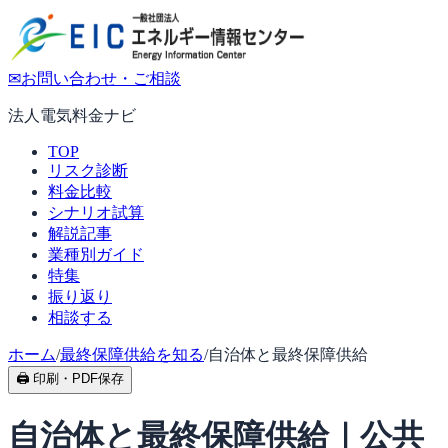
✉
お問い合わせ・ご相談
法人電気料金ナビ
TOP
リスク診断
料金比較
シナリオ試算
解説記事
業種別ガイド
特集
振り返り
相談する
ホーム
/
最終保障供給を知る
/
自治体と最終保障供給
🖨 印刷・PDF保存
自治体と最終保障供給｜公共