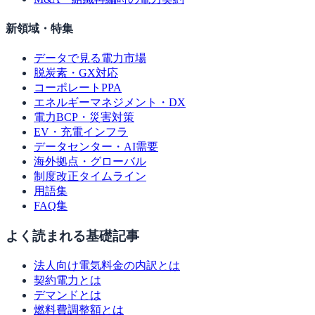
新領域・特集
データで見る電力市場
脱炭素・GX対応
コーポレートPPA
エネルギーマネジメント・DX
電力BCP・災害対策
EV・充電インフラ
データセンター・AI需要
海外拠点・グローバル
制度改正タイムライン
用語集
FAQ集
よく読まれる基礎記事
法人向け電気料金の内訳とは
契約電力とは
デマンドとは
燃料費調整額とは