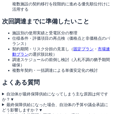
複数施設の契約移行を段階的に進める優先順位付けに
活用する
次回調達までに準備したいこと
施設別の使用実績と受電区分の整理
仕様条件・評価項目の再点検（価格点と非価格点のバ
ランス）
契約期間・リスク分担の見直し（
固定プラン
・
市場連
動プラン
の選択肢比較）
調達スケジュールの前倒し検討（入札不調の猶予期間
確保）
複数年契約・一括調達による単価安定化の検討
よくある質問
自治体が最終保障供給になってしまう主な原因は何です
か？
▼
最終保障供給になった場合、自治体の予算や議会承認に
どう影響しますか？
▼