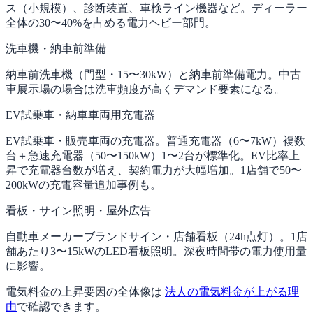
ス（小規模）、診断装置、車検ライン機器など。ディーラー
全体の30〜40%を占める電力ヘビー部門。
洗車機・納車前準備
納車前洗車機（門型・15〜30kW）と納車前準備電力。中古
車展示場の場合は洗車頻度が高くデマンド要素になる。
EV試乗車・納車車両用充電器
EV試乗車・販売車両の充電器。普通充電器（6〜7kW）複数
台＋急速充電器（50〜150kW）1〜2台が標準化。EV比率上
昇で充電器台数が増え、契約電力が大幅増加。1店舗で50〜
200kWの充電容量追加事例も。
看板・サイン照明・屋外広告
自動車メーカーブランドサイン・店舗看板（24h点灯）。1店
舗あたり3〜15kWのLED看板照明。深夜時間帯の電力使用量
に影響。
電気料金の上昇要因の全体像は
法人の電気料金が上がる理
由
で確認できます。