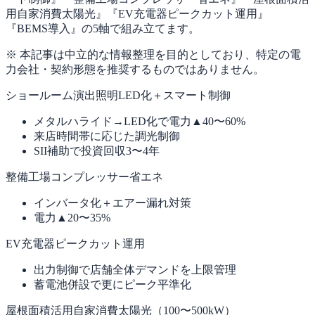
用自家消費太陽光』『EV充電器ピークカット運用』
『BEMS導入』の5軸で組み立てます。
※ 本記事は中立的な情報整理を目的としており、特定の電
力会社・契約形態を推奨するものではありません。
ショールーム演出照明LED化＋スマート制御
メタルハライド→LED化で電力▲40〜60%
来店時間帯に応じた調光制御
SII補助で投資回収3〜4年
整備工場コンプレッサー省エネ
インバータ化＋エアー漏れ対策
電力▲20〜35%
EV充電器ピークカット運用
出力制御で店舗全体デマンドを上限管理
蓄電池併設で更にピーク平準化
屋根面積活用自家消費太陽光（100〜500kW）