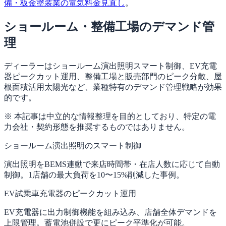
備・板金塗装業の電気料金見直し
。
ショールーム・整備工場のデマンド管
理
ディーラーはショールーム演出照明スマート制御、EV充電
器ピークカット運用、整備工場と販売部門のピーク分散、屋
根面積活用太陽光など、業種特有のデマンド管理戦略が効果
的です。
※ 本記事は中立的な情報整理を目的としており、特定の電
力会社・契約形態を推奨するものではありません。
ショールーム演出照明のスマート制御
演出照明をBEMS連動で来店時間帯・在店人数に応じて自動
制御。1店舗の最大負荷を10〜15%削減した事例。
EV試乗車充電器のピークカット運用
EV充電器に出力制御機能を組み込み、店舗全体デマンドを
上限管理。蓄電池併設で更にピーク平準化が可能。