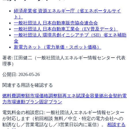
経済産業省 資源エネルギー庁（省エネポータルサイ
ト）
一般社団法人 日本自動車販売協会連合会
一般社団法人 日本自動車工業会（EV普及データ）
一般社団法人 環境共創イニシアチブ（SII）省エネ補助
金
新電力ネット（電力単価・スポット価格）
著者:
江田健二（一般社団法人エネルギー情報センター 代表
理事）
公開日:
2026-05-26
関連する用語を確認する
燃料費調整額
市場価格調整額
再エネ賦課金
容量拠出金
契約電
力
市場連動プラン
固定プラン
電気料金の相談窓口:
一般社団法人エネルギー情報センター
が対応します（
初回相談 無料／中立・特定の電力会社への
勧誘なし／営業電話なし／3営業日以内に返信
）。
相談する