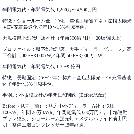
年間電気代：
年間電気代 1,200万〜4,500万円
特徴：
ショールーム全LED化＋整備工場省エネ＋屋根太陽光
＋EV充電最適化で年10〜15%削減事例。
大規模県下総代理店本社（年商500億円超、20店舗以上）
プロファイル：
県下総代理店・大手ディーラーグループ／高
圧合計 1,000〜3,000kW／年間 500〜3,000万 kWh
年間電気代：
年間電気代 1.5〜9 億円
特徴：
長期固定（5〜10年）契約＋全店太陽光＋EV充電基地
化で年8〜13%削減事例。
事例1：小規模販社の年間11%削減（Before/After）
Before（見直し前）：
地方中小ディーラーA社（低圧
100kW、年間 20万 kWh、年間電気代 600万円）。市場連動
プラン継続、ショールーム蛍光灯＋メタルハライド演出照
明、整備工場コンプレッサー15年経過。