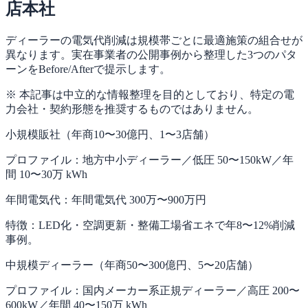
店本社
ディーラーの電気代削減は規模帯ごとに最適施策の組合せが
異なります。実在事業者の公開事例から整理した3つのパタ
ーンをBefore/Afterで提示します。
※ 本記事は中立的な情報整理を目的としており、特定の電
力会社・契約形態を推奨するものではありません。
小規模販社（年商10〜30億円、1〜3店舗）
プロファイル：
地方中小ディーラー／低圧 50〜150kW／年
間 10〜30万 kWh
年間電気代：
年間電気代 300万〜900万円
特徴：
LED化・空調更新・整備工場省エネで年8〜12%削減
事例。
中規模ディーラー（年商50〜300億円、5〜20店舗）
プロファイル：
国内メーカー系正規ディーラー／高圧 200〜
600kW／年間 40〜150万 kWh