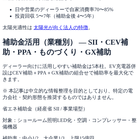
日中営業のディーラーで自家消費率70〜85%
投資回収 5〜7年（補助金後 4〜5年）
太陽光適性は
太陽光が向く法人の特徴
。
補助金活用（業種別） — SII・CEV補
助・PPA・ものづくり・GX補助
ディーラー向けに活用しやすい補助金は5本柱。EV充電器併
設はCEV補助＋PPA＋GX補助の組合せで補助率を最大化で
きます。
※ 本記事は中立的な情報整理を目的としており、特定の電
力会社・契約形態を推奨するものではありません。
省エネ補助金（経産省 SII / 事業場型）
対象：
ショールーム照明LED化・空調・コンプレッサー・整
備機器
補助率：
中小1/2、大企業1/3、上限15億円