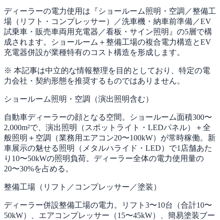
ディーラーの電力使用は『ショールーム照明・空調／整備工
場（リフト・コンプレッサー）／洗車機・納車前準備／EV
試乗車・販売車両用充電器／看板・サイン照明』の5層で構
成されます。ショールーム＋整備工場の複合電力構造とEV
充電器併設が業種特有のコスト構造を形成します。
※ 本記事は中立的な情報整理を目的としており、特定の電
力会社・契約形態を推奨するものではありません。
ショールーム照明・空調（演出照明含む）
自動車ディーラーの顔となる空間。ショールーム面積300〜
2,000m²で、演出照明（スポットライト・LEDパネル）＋全
般照明＋空調（業務用エアコン20〜100kW）が常時稼働。新
車展示の魅せる照明（メタルハライド・LED）で1店舗あた
り10〜50kWの照明負荷。ディーラー全体の電力使用量の
20〜30%を占める。
整備工場（リフト／コンプレッサー／塗装）
ディーラー併設整備工場の電力。リフト3〜10台（合計10〜
50kW）、エアコンプレッサー（15〜45kW）、簡易塗装ブー