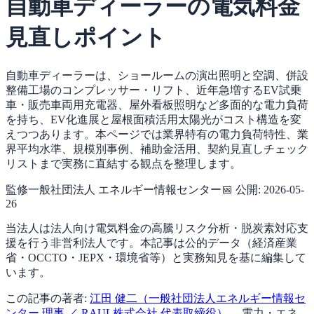
自動車ディーラーの電気料金
見直しポイント
自動車ディーラーは、ショールームの演出照明と空調、併設
整備工場のコンプレッサー・リフト、近年急増するEV試乗
車・販売車両用充電器、屋外看板照明など多面的な電力負荷
を持ち、EV化進展と屋根面積活用太陽光がコスト構造を変
えつつあります。本ページでは業界特有の電力負荷特性、業
界平均水準、規模別事例、補助金活用、契約見直しチェック
リストまで実務に直結する観点を整理します。
監修
一般社団法人 エネルギー情報センター
📅 公開:
2026-05-
26
当法人は法人向け電気料金の高騰リスク分析・脱炭素対応支
援を行う非営利法人です。本記事は公的データ（経済産業
省・OCCTO・JEPX・環境省等）と実務知見を基に編集して
います。
この記事の著者:
江田 健二（一般社団法人エネルギー情報セ
ンター 理事 ／ RAUL株式会社 代表取締役）
— 電力・エネ