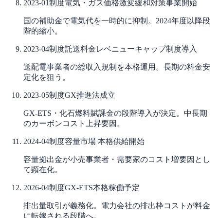
2023-01
制度
電気・ガス価格激変緩和対策事業開始
国の補助金で電気代を一時的に抑制。2024年度以降段
階的縮小。
2023-04
制度
託送料金レベニューキャップ制度導入
送配電事業者の総収入規制を本格運用。長期の料金安
定化を狙う。
2023-05
制度
GX推進法成立
GX-ETS・化石燃料賦課金の段階導入が決定。中長期
のカーボンコスト上昇要因。
2024-04
制度
容量市場 本格供給開始
容量拠出金が小売事業者・需要家のコスト増要因とし
て顕在化。
2026-04
制度
GX-ETS本格稼働予定
排出量取引が義務化。電力会社の排出枠コストが料金
に転嫁される段階へ。