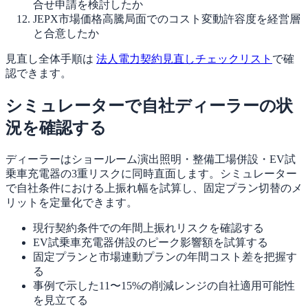
合せ申請を検討したか
JEPX市場価格高騰局面でのコスト変動許容度を経営層
と合意したか
見直し全体手順は
法人電力契約見直しチェックリスト
で確
認できます。
シミュレーターで自社ディーラーの状
況を確認する
ディーラーはショールーム演出照明・整備工場併設・EV試
乗車充電器の3重リスクに同時直面します。シミュレーター
で自社条件における上振れ幅を試算し、固定プラン切替のメ
リットを定量化できます。
現行契約条件での年間上振れリスクを確認する
EV試乗車充電器併設のピーク影響額を試算する
固定プランと市場連動プランの年間コスト差を把握す
る
事例で示した11〜15%の削減レンジの自社適用可能性
を見立てる