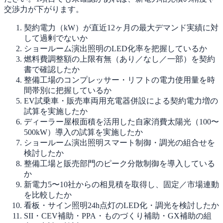
交渉力が下がります。
契約電力（kW）が直近12ヶ月の最大デマンド実績に対
して過剰でないか
ショールーム演出照明のLED化率を把握しているか
燃料費調整額の上限有無（あり／なし／一部）を契約
書で確認したか
整備工場のコンプレッサー・リフトの電力使用量を時
間帯別に把握しているか
EV試乗車・販売車両用充電器併設による契約電力増の
試算を実施したか
ディーラー屋根面積を活用した自家消費太陽光（100〜
500kW）導入の試算を実施したか
ショールーム演出照明スマート制御・調光の組合せを
検討したか
整備工場と販売部門のピーク分散制御を導入している
か
新電力5〜10社からの相見積を取得し、固定／市場連動
を比較したか
看板・サイン照明24h点灯のLED化・調光を検討したか
SII・CEV補助・PPA・ものづくり補助・GX補助の組