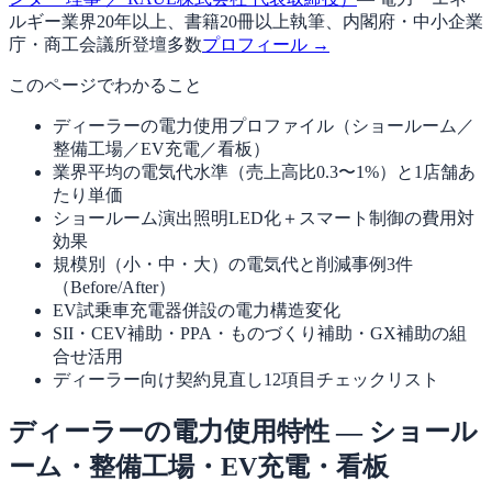
ルギー業界20年以上、書籍20冊以上執筆、内閣府・中小企業
庁・商工会議所登壇多数
プロフィール →
このページでわかること
ディーラーの電力使用プロファイル（ショールーム／
整備工場／EV充電／看板）
業界平均の電気代水準（売上高比0.3〜1%）と1店舗あ
たり単価
ショールーム演出照明LED化＋スマート制御の費用対
効果
規模別（小・中・大）の電気代と削減事例3件
（Before/After）
EV試乗車充電器併設の電力構造変化
SII・CEV補助・PPA・ものづくり補助・GX補助の組
合せ活用
ディーラー向け契約見直し12項目チェックリスト
ディーラーの電力使用特性 — ショール
ーム・整備工場・EV充電・看板