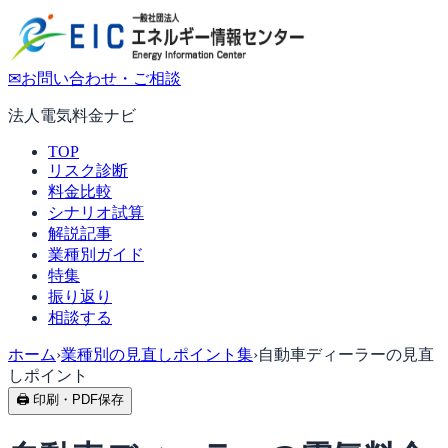
✉
お問い合わせ・ご相談
法人電気料金ナビ
TOP
リスク診断
料金比較
シナリオ試算
解説記事
業種別ガイド
特集
振り返り
相談する
ホーム
›
業種別の見直しポイント集
›
自動車ディーラーの見直
しポイント
🖨 印刷・PDF保存