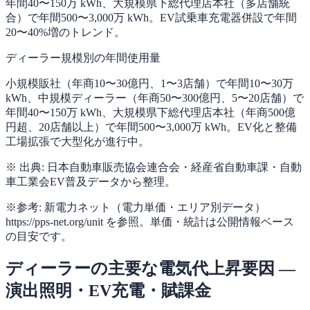
年間40〜150万 kWh、大規模県下総代理店本社（多店舗統
合）で年間500〜3,000万 kWh。EV試乗車充電器併設で年間
20〜40%増のトレンド。
ディーラー規模別の年間使用量
小規模販社（年商10〜30億円、1〜3店舗）で年間10〜30万
kWh、中規模ディーラー（年商50〜300億円、5〜20店舗）で
年間40〜150万 kWh、大規模県下総代理店本社（年商500億
円超、20店舗以上）で年間500〜3,000万 kWh。EV化と整備
工場拡張で大型化が進行中。
※ 出典: 日本自動車販売協会連合会・経産省自動車課・自動
車工業会EV普及データから整理。
※参考: 新電力ネット（電力単価・エリア別データ）
https://pps-net.org/unit を参照。単価・統計は公開情報ベース
の目安です。
ディーラーの主要な電気代上昇要因 —
演出照明・EV充電・賦課金