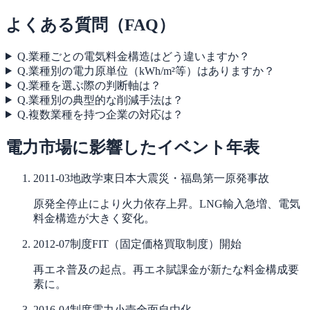
よくある質問（FAQ）
Q.
業種ごとの電気料金構造はどう違いますか？
Q.
業種別の電力原単位（kWh/m²等）はありますか？
Q.
業種を選ぶ際の判断軸は？
Q.
業種別の典型的な削減手法は？
Q.
複数業種を持つ企業の対応は？
電力市場に影響したイベント年表
2011-03
地政学
東日本大震災・福島第一原発事故
原発全停止により火力依存上昇。LNG輸入急増、電気
料金構造が大きく変化。
2012-07
制度
FIT（固定価格買取制度）開始
再エネ普及の起点。再エネ賦課金が新たな料金構成要
素に。
2016-04
制度
電力小売全面自由化