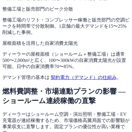
整備工場と販売部門のピーク分散
整備工場のリフト・コンプレッサー稼働と販売部門の空調ピ
ークを時間帯で分散制御。1店舗の最大デマンドを15〜25%
削減した事例。
屋根面積を活用した自家消費太陽光
ディーラーの屋根面積（ショールーム＋整備工場）は通常
500〜2,000m²と広く、100〜300kWの自家消費太陽光が設置
可能。日中の自家消費率70〜85%。
デマンド管理の基本は
契約電力（デマンド）の仕組み
。
燃料費調整・市場連動プランの影響 —
ショールーム連続稼働の直撃
ディーラーはショールーム空調・演出照明・整備工場・EV
充電器が連続稼働するため、市場価格高騰局面での影響額が
事業収支に直撃します。固定プランの優位性が高い業種で