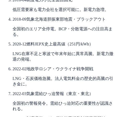
低圧需要家も電力会社を選択可能に。新電力急増。
2018-09
気象
北海道胆振東部地震・ブラックアウト
全国初のエリア全停電。BCP・分散電源への注目高ま
る。
2020-12
燃料
JEPX史上最高値（251円/kWh）
LNG在庫不足と寒波で年末年始に異常高騰。新電力撤
退の発端。
2022-02
地政学
ロシア・ウクライナ戦争開戦
LNG・石炭価格急騰。法人電気料金の歴史的高騰の引
き金に。
2022-03
気象
需給ひっ迫警報（東京・東北）
全国初の警報発令。需給ひっ迫対応の重要性が認識さ
れる。