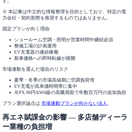
す。
※ 本記事は中立的な情報整理を目的としており、特定の電
力会社・契約形態を推奨するものではありません。
固定プランが向く理由
ショールーム空調・照明が営業時間中継続必須
整備工場の計画運用
EV充電器の連続稼働
新車価格への即時転嫁が困難
市場連動を選んだ場合のリスク
夏季・冬季の市場高値期に空調負荷増
EV充電が高単価時間帯に集中
JEPX 80円/kWh級の高騰局面で年数百万円の追加負担
プラン選択論点は
市場連動プランが向かない法人
。
再エネ賦課金の影響 — 多店舗ディーラ
ー業種の負担増