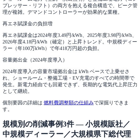
プレッサー・リフト）の両方を抱える複合構造で、ピーク管
理が複雑。デマンドコントローラーが効果的な業種。
再エネ賦課金の負担増
再エネ賦課金は2024年度3.49円/kWh、2025年度3.98円/kWh、
2026年度4.18円/kWh（確定）と上昇トレンド。中規模ディー
ラー（年100万kWh）で年418万円超の負担。
容量拠出金（2024年度導入）
2024年度導入の容量市場拠出金は kWh ベースで上乗せさ
れ、ショールーム・整備工場・EV充電のすべての時間帯で
発生。新電力経由でも回避できず、長期的な電気代上昇圧力
として継続。
個別要因の詳細は
燃料費調整額の仕組み
で深掘りできま
す。
規模別の削減事例3件 — 小規模販社／
中規模ディーラー／大規模県下総代理