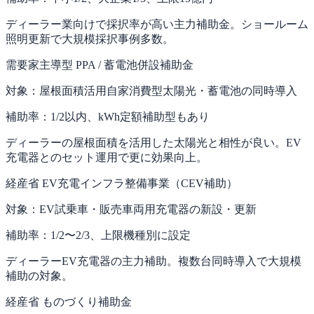
ディーラー業向けで採択率が高い主力補助金。ショールーム
照明更新で大規模採択事例多数。
需要家主導型 PPA / 蓄電池併設補助金
対象：
屋根面積活用自家消費型太陽光・蓄電池の同時導入
補助率：
1/2以内、kWh定額補助型もあり
ディーラーの屋根面積を活用した太陽光と相性が良い。EV
充電器とのセット運用で更に効果向上。
経産省 EV充電インフラ整備事業（CEV補助）
対象：
EV試乗車・販売車両用充電器の新設・更新
補助率：
1/2〜2/3、上限機種別に設定
ディーラーEV充電器の主力補助。複数台同時導入で大規模
補助の対象。
経産省 ものづくり補助金