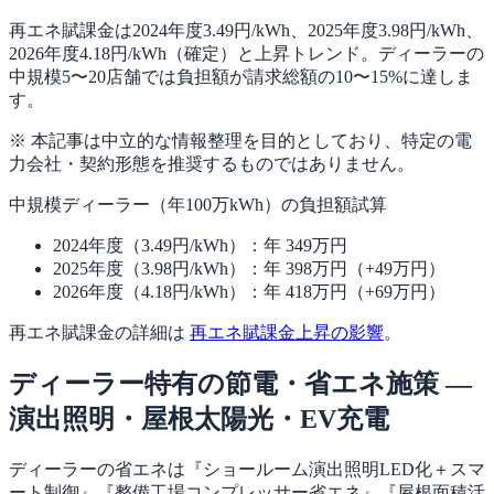
再エネ賦課金は2024年度3.49円/kWh、2025年度3.98円/kWh、
2026年度4.18円/kWh（確定）と上昇トレンド。ディーラーの
中規模5〜20店舗では負担額が請求総額の10〜15%に達しま
す。
※ 本記事は中立的な情報整理を目的としており、特定の電
力会社・契約形態を推奨するものではありません。
中規模ディーラー（年100万kWh）の負担額試算
2024年度（3.49円/kWh）：年 349万円
2025年度（3.98円/kWh）：年 398万円（+49万円）
2026年度（4.18円/kWh）：年 418万円（+69万円）
再エネ賦課金の詳細は
再エネ賦課金上昇の影響
。
ディーラー特有の節電・省エネ施策 —
演出照明・屋根太陽光・EV充電
ディーラーの省エネは『ショールーム演出照明LED化＋スマ
ート制御』『整備工場コンプレッサー省エネ』『屋根面積活