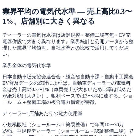
業界平均の電気代水準 — 売上高比0.3〜
1%、店舗別に大きく異なる
ディーラーの電気代水準は店舗規模・整備工場有無・EV充
電器併設で大きく異なります。業界統計と公開データから整
理した業界平均値を、自社水準との比較で活用してくださ
い。
業界全体の電気代水準
日本自動車販売協会連合会・経産省自動車課・自動車工業会
EV普及データの統計によれば、自動車ディーラーの電気料
金は売上高の0.3〜1%（車両売上が大きいため比率は低めだ
が絶対額は大きい）。粗利ベースでは3〜8%に達する。ショ
ールーム＋整備工場の複合電力構造が特徴。
ディーラー1店舗あたりの電力使用量
小規模販社（ショールーム＋簡易整備）で年間10〜30万
kWh、中規模ディーラー（ショールーム＋認証整備工場）で