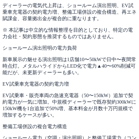
ディーラーの電気代上昇は、ショールーム演出照明、EV試
乗車充電器の契約電力増、整備工場併設の複合構造、再エネ
賦課金、容量拠出金が複合的に重なります。
※ 本記事は中立的な情報整理を目的としており、特定の電
力会社・契約形態を推奨するものではありません。
ショールーム演出照明の電力負荷
新車展示の魅せる演出照明は1店舗10〜50kWで日中〜夜間常
時点灯。メタルハライドからLED化で電力▲40〜60%削減可
能だが、未更新ディーラーも多い。
EV試乗車充電器の契約電力増
EV試乗車・販売車両の急速充電器（50〜150kW）追加で契
約電力が一気に増加。中規模ディーラーで既存契約300kWに
150kW機を1台追加で50%増、基本料金が月数十万円規模で
増加するケースが多い。
整備工場併設の複合電力構造
ショールーム電力（空調・演出照明）と整備工場電力（コン