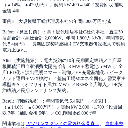
（▲14%、▲420万円）／契約 kW 400→340／投資回収 補助
金後 4年
事例3：大規模県下総代理店本社の年間8,000万円削減
Before（見直し前）：
県下総代理店本社C社の本社＋直営50
店舗合計（高圧合計 2,000kW、年間 1,800万 kWh、年間電気
代 5.4億円）。長期固定契約継続もEV充電器併設拡大で契約
電力上振れ。
After（実施施策）：
電力契約の10年長期固定締結／全店屋
根面積活用自家消費太陽光 合計 3 MW＋蓄電池 5 MWh／全
店LED化＋演出照明スマート制御／EV充電基地化（ピーク
カット運用＋V2X検討）／整備工場省エネ全面化／需要家主
導型PPA（オフサイト風力5MW）／BEMS全店導入／DR契
約締結／長期メンテナンス契約。
Result（削減効果）：
年間電気代 5.4億円 → 4.6億円
（▲14.8%、▲8,000万円）／契約 kW 2,000→1,700／投資回
収 7年（補助金後 5年）／CO₂削減 約9,000 t/年
関連業種は
ガソリンスタンドの電気料金見直し
、
自動車整