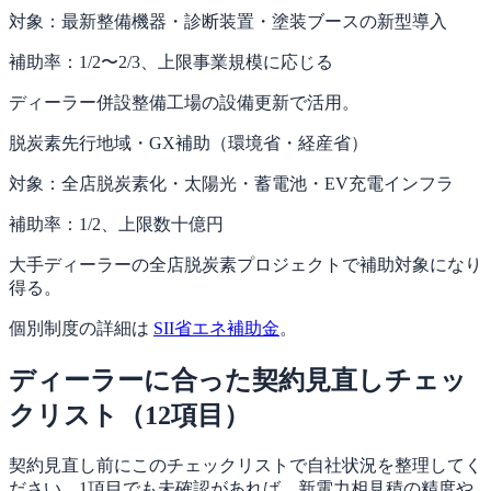
対象：
最新整備機器・診断装置・塗装ブースの新型導入
補助率：
1/2〜2/3、上限事業規模に応じる
ディーラー併設整備工場の設備更新で活用。
脱炭素先行地域・GX補助（環境省・経産省）
対象：
全店脱炭素化・太陽光・蓄電池・EV充電インフラ
補助率：
1/2、上限数十億円
大手ディーラーの全店脱炭素プロジェクトで補助対象になり
得る。
個別制度の詳細は
SII省エネ補助金
。
ディーラーに合った契約見直しチェッ
クリスト（12項目）
契約見直し前にこのチェックリストで自社状況を整理してく
ださい。1項目でも未確認があれば、新電力相見積の精度や