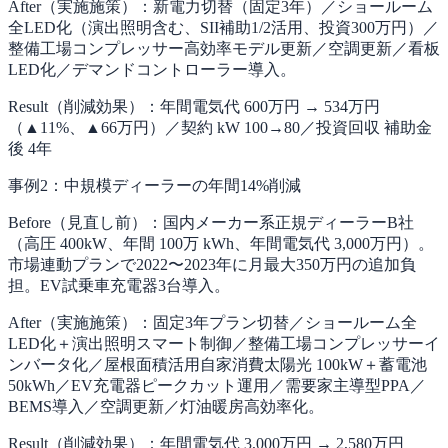
After（実施施策）：
新電力切替（固定3年）／ショールーム
全LED化（演出照明含む、SII補助1/2活用、投資300万円）／
整備工場コンプレッサー高効率モデル更新／空調更新／看板
LED化／デマンドコントローラー導入。
Result（削減効果）：
年間電気代 600万円 → 534万円
（▲11%、▲66万円）／契約 kW 100→80／投資回収 補助金
後 4年
事例2：中規模ディーラーの年間14%削減
Before（見直し前）：
国内メーカー系正規ディーラーB社
（高圧 400kW、年間 100万 kWh、年間電気代 3,000万円）。
市場連動プランで2022〜2023年に月最大350万円の追加負
担。EV試乗車充電器3台導入。
After（実施施策）：
固定3年プラン切替／ショールーム全
LED化＋演出照明スマート制御／整備工場コンプレッサーイ
ンバータ化／屋根面積活用自家消費太陽光 100kW＋蓄電池
50kWh／EV充電器ピークカット運用／需要家主導型PPA／
BEMS導入／空調更新／灯油暖房高効率化。
Result（削減効果）：
年間電気代 3,000万円 → 2,580万円