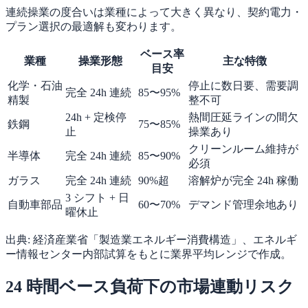
連続操業の度合いは業種によって大きく異なり、契約電力・
プラン選択の最適解も変わります。
ベース率
業種
操業形態
主な特徴
目安
化学・石油
停止に数日要、需要調
完全 24h 連続
85〜95%
精製
整不可
24h + 定検停
熱間圧延ラインの間欠
鉄鋼
75〜85%
止
操業あり
クリーンルーム維持が
半導体
完全 24h 連続
85〜90%
必須
ガラス
完全 24h 連続
90%超
溶解炉が完全 24h 稼働
3 シフト + 日
自動車部品
60〜70%
デマンド管理余地あり
曜休止
出典: 経済産業省「製造業エネルギー消費構造」、エネルギ
ー情報センター内部試算をもとに業界平均レンジで作成。
24 時間ベース負荷下の市場連動リスク