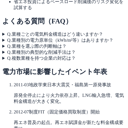
省エネ投資によるベースロード削減後のリスク変化を
試算する
よくある質問（FAQ）
Q.
業種ごとの電気料金構造はどう違いますか？
Q.
業種別の電力原単位（kWh/m²等）はありますか？
Q.
業種を選ぶ際の判断軸は？
Q.
業種別の典型的な削減手法は？
Q.
複数業種を持つ企業の対応は？
電力市場に影響したイベント年表
2011-03
地政学
東日本大震災・福島第一原発事故
原発全停止により火力依存上昇。LNG輸入急増、電気
料金構造が大きく変化。
2012-07
制度
FIT（固定価格買取制度）開始
再エネ普及の起点。再エネ賦課金が新たな料金構成要