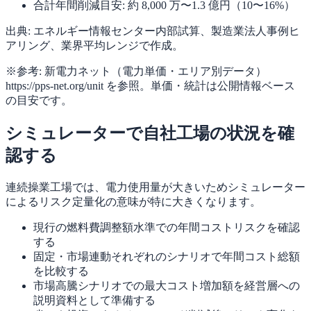
合計年間削減目安: 約 8,000 万〜1.3 億円（10〜16%）
出典: エネルギー情報センター内部試算、製造業法人事例ヒ
アリング、業界平均レンジで作成。
※参考: 新電力ネット（電力単価・エリア別データ）
https://pps-net.org/unit を参照。単価・統計は公開情報ベース
の目安です。
シミュレーターで自社工場の状況を確
認する
連続操業工場では、電力使用量が大きいためシミュレーター
によるリスク定量化の意味が特に大きくなります。
現行の燃料費調整額水準での年間コストリスクを確認
する
固定・市場連動それぞれのシナリオで年間コスト総額
を比較する
市場高騰シナリオでの最大コスト増加額を経営層への
説明資料として準備する