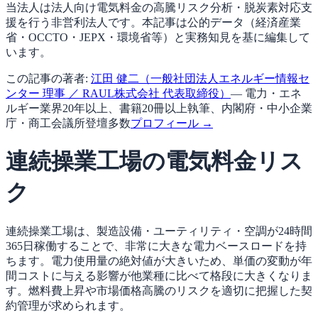
当法人は法人向け電気料金の高騰リスク分析・脱炭素対応支
援を行う非営利法人です。本記事は公的データ（経済産業
省・OCCTO・JEPX・環境省等）と実務知見を基に編集して
います。
この記事の著者:
江田 健二（一般社団法人エネルギー情報セ
ンター 理事 ／ RAUL株式会社 代表取締役）
— 電力・エネ
ルギー業界20年以上、書籍20冊以上執筆、内閣府・中小企業
庁・商工会議所登壇多数
プロフィール →
連続操業工場の電気料金リス
ク
連続操業工場は、製造設備・ユーティリティ・空調が24時間
365日稼働することで、非常に大きな電力ベースロードを持
ちます。電力使用量の絶対値が大きいため、単価の変動が年
間コストに与える影響が他業種に比べて格段に大きくなりま
す。燃料費上昇や市場価格高騰のリスクを適切に把握した契
約管理が求められます。