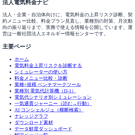
法人電気料金ナビ
法人・企業・自治体向けに、電気料金の上昇リスク診断、契
約メニュー比較、料金プラン見直し、業種別の対策、月次動
向の振り返りまで、実務で使える情報を公開しています。運
営は一般社団法人エネルギー情報センターです。
主要ページ
ホーム
電気料金上昇リスクを診断する
シミュレーターの使い方
料金メニュー比較・診断
業種×規模 ベンチマークツール
業種別 電気代計算機（D-1）
電気代シナリオ別シミュレーション
一気通貫ジャーニー（読む→行動）
AI コンシェルジュ（横断検索）
ナレッジグラフ
ダウンロード素材
データ鮮度ダッシュボード