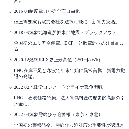
素に。
2016-04
制度
電力小売全面自由化
低圧需要家も電力会社を選択可能に。新電力急増。
2018-09
気象
北海道胆振東部地震・ブラックアウト
全国初のエリア全停電。BCP・分散電源への注目高ま
る。
2020-12
燃料
JEPX史上最高値（251円/kWh）
LNG在庫不足と寒波で年末年始に異常高騰。新電力撤
退の発端。
2022-02
地政学
ロシア・ウクライナ戦争開戦
LNG・石炭価格急騰。法人電気料金の歴史的高騰の引
き金に。
2022-03
気象
需給ひっ迫警報（東京・東北）
全国初の警報発令。需給ひっ迫対応の重要性が認識さ