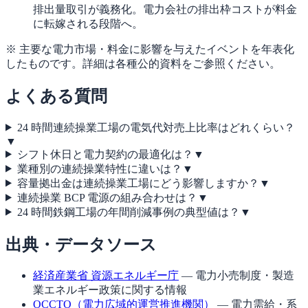
排出量取引が義務化。電力会社の排出枠コストが料金
に転嫁される段階へ。
※ 主要な電力市場・料金に影響を与えたイベントを年表化
したものです。詳細は各種公的資料をご参照ください。
よくある質問
24 時間連続操業工場の電気代対売上比率はどれくらい？
▼
シフト休日と電力契約の最適化は？
▼
業種別の連続操業特性に違いは？
▼
容量拠出金は連続操業工場にどう影響しますか？
▼
連続操業 BCP 電源の組み合わせは？
▼
24 時間鉄鋼工場の年間削減事例の典型値は？
▼
出典・データソース
経済産業省 資源エネルギー庁
— 電力小売制度・製造
業エネルギー政策に関する情報
OCCTO（電力広域的運営推進機関）
— 電力需給・系