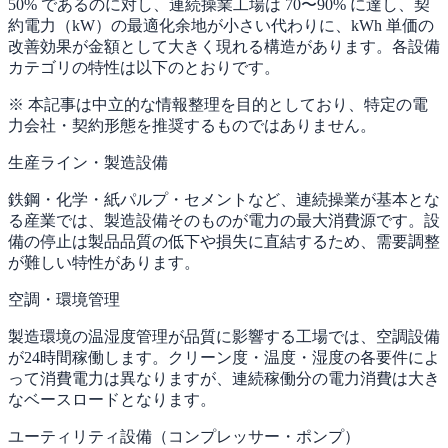
50% であるのに対し、連続操業工場は 70〜90% に達し、契
約電力（kW）の最適化余地が小さい代わりに、kWh 単価の
改善効果が金額として大きく現れる構造があります。各設備
カテゴリの特性は以下のとおりです。
※ 本記事は中立的な情報整理を目的としており、特定の電
力会社・契約形態を推奨するものではありません。
生産ライン・製造設備
鉄鋼・化学・紙パルプ・セメントなど、連続操業が基本とな
る産業では、製造設備そのものが電力の最大消費源です。設
備の停止は製品品質の低下や損失に直結するため、需要調整
が難しい特性があります。
空調・環境管理
製造環境の温湿度管理が品質に影響する工場では、空調設備
が24時間稼働します。クリーン度・温度・湿度の各要件によ
って消費電力は異なりますが、連続稼働分の電力消費は大き
なベースロードとなります。
ユーティリティ設備（コンプレッサー・ポンプ）