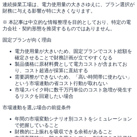
連続操業工場は、電力使用量の大きさゆえに、プラン選択が
財務に与える影響が特に大きくなります。
※ 本記事は中立的な情報整理を目的としており、特定の電
力会社・契約形態を推奨するものではありません。
固定プランが向く理由
電力使用量が大きいため、固定プランでコスト総額を
確定させることで財務計画が立てやすくなる
製品価格に原材料費として電力コストが含まれてお
り、コスト超過が採算に直結する
需要調整ができないため、「高い時間帯に使わない」
という市場連動の省コスト行動が取れない
市場スパイク時に数千万円単位のコスト急増が発生す
るリスクを回避したい場合
市場連動を選ぶ場合の前提条件
年間の市場変動シナリオ別コストをシミュレーション
で把握していること
財務的に上振れを吸収できる余裕があること