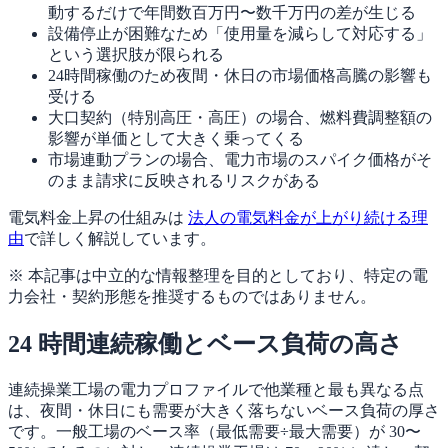
動するだけで年間数百万円〜数千万円の差が生じる
設備停止が困難なため「使用量を減らして対応する」
という選択肢が限られる
24時間稼働のため夜間・休日の市場価格高騰の影響も
受ける
大口契約（特別高圧・高圧）の場合、燃料費調整額の
影響が単価として大きく乗ってくる
市場連動プランの場合、電力市場のスパイク価格がそ
のまま請求に反映されるリスクがある
電気料金上昇の仕組みは
法人の電気料金が上がり続ける理
由
で詳しく解説しています。
※ 本記事は中立的な情報整理を目的としており、特定の電
力会社・契約形態を推奨するものではありません。
24 時間連続稼働とベース負荷の高さ
連続操業工場の電力プロファイルで他業種と最も異なる点
は、夜間・休日にも需要が大きく落ちないベース負荷の厚さ
です。一般工場のベース率（最低需要÷最大需要）が 30〜