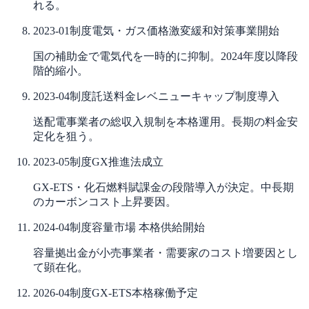
れる。
2023-01
制度
電気・ガス価格激変緩和対策事業開始
国の補助金で電気代を一時的に抑制。2024年度以降段
階的縮小。
2023-04
制度
託送料金レベニューキャップ制度導入
送配電事業者の総収入規制を本格運用。長期の料金安
定化を狙う。
2023-05
制度
GX推進法成立
GX-ETS・化石燃料賦課金の段階導入が決定。中長期
のカーボンコスト上昇要因。
2024-04
制度
容量市場 本格供給開始
容量拠出金が小売事業者・需要家のコスト増要因とし
て顕在化。
2026-04
制度
GX-ETS本格稼働予定