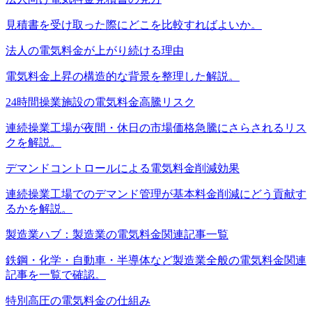
見積書を受け取った際にどこを比較すればよいか。
法人の電気料金が上がり続ける理由
電気料金上昇の構造的な背景を整理した解説。
24時間操業施設の電気料金高騰リスク
連続操業工場が夜間・休日の市場価格急騰にさらされるリス
クを解説。
デマンドコントロールによる電気料金削減効果
連続操業工場でのデマンド管理が基本料金削減にどう貢献す
るかを解説。
製造業ハブ：製造業の電気料金関連記事一覧
鉄鋼・化学・自動車・半導体など製造業全般の電気料金関連
記事を一覧で確認。
特別高圧の電気料金の仕組み