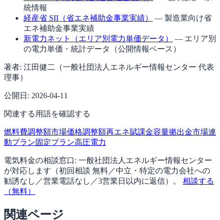
統情報
経産省 SII（省エネ補助金事業実績）
— 製造業向け省
エネ補助金事業実績
新電力ネット（エリア別電力単価データ）
— エリア別
の電力単価・統計データ（公開情報ベース）
著者:
江田健二（一般社団法人エネルギー情報センター 代表
理事）
公開日:
2026-04-11
関連する用語を確認する
燃料費調整額
市場価格調整額
再エネ賦課金
容量拠出金
市場連
動プラン
固定プラン
高圧電力
電気料金の相談窓口:
一般社団法人エネルギー情報センター
が対応します（
初回相談 無料／中立・特定の電力会社への
勧誘なし／営業電話なし／3営業日以内に返信
）。
相談する
（無料）
関連ページ