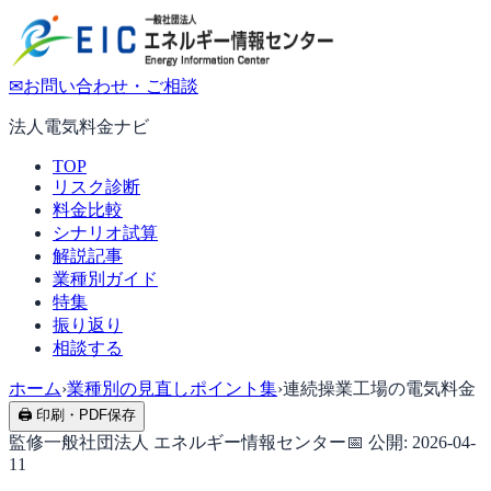
✉
お問い合わせ・ご相談
法人電気料金ナビ
TOP
リスク診断
料金比較
シナリオ試算
解説記事
業種別ガイド
特集
振り返り
相談する
ホーム
›
業種別の見直しポイント集
›
連続操業工場の電気料金
🖨 印刷・PDF保存
監修
一般社団法人 エネルギー情報センター
📅 公開:
2026-04-
11