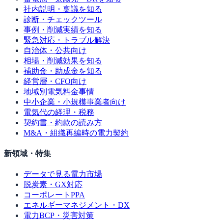
社内説明・稟議を知る
診断・チェックツール
事例・削減実績を知る
緊急対応・トラブル解決
自治体・公共向け
相場・削減効果を知る
補助金・助成金を知る
経営層・CFO向け
地域別電気料金事情
中小企業・小規模事業者向け
電気代の経理・税務
契約書・約款の読み方
M&A・組織再編時の電力契約
新領域・特集
データで見る電力市場
脱炭素・GX対応
コーポレートPPA
エネルギーマネジメント・DX
電力BCP・災害対策