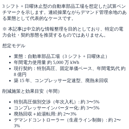
3 シフト + 日曜休止型の自動車部品工場を想定した試算ベン
チマークを示します。連続操業ながらデマンド管理余地のあ
る業態として代表的なケースです。
※ 本記事は中立的な情報整理を目的としており、特定の電
力会社・契約形態を推奨するものではありません。
想定モデル
業態：自動車部品工場（3 シフト + 日曜休止）
年間電力使用量 約 5,000 万 kWh
現行契約：特別高圧、固定単価ベース、年間電気代 約
8 億円
築 15 年、コンプレッサー定速型、廃熱未回収
削減施策と効果目安（年間）
特別高圧個別交渉（年次入札）: 約 3〜5%
コンプレッサーインバーター化: 約 3〜5%
廃熱回収＋給湯転用: 約 2〜3%
デマンドコントローラー（生産ライン制御）: 約 2〜
3%