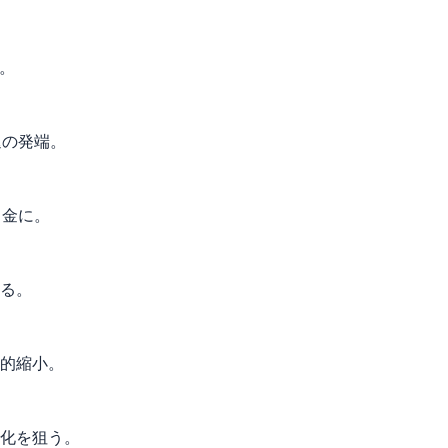
。
退の発端。
き金に。
る。
階的縮小。
化を狙う。