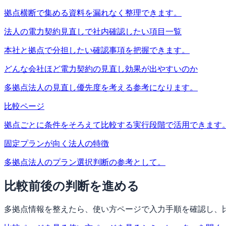
拠点横断で集める資料を漏れなく整理できます。
法人の電力契約見直しで社内確認したい項目一覧
本社と拠点で分担したい確認事項を把握できます。
どんな会社ほど電力契約の見直し効果が出やすいのか
多拠点法人の見直し優先度を考える参考になります。
比較ページ
拠点ごとに条件をそろえて比較する実行段階で活用できます
固定プランが向く法人の特徴
多拠点法人のプラン選択判断の参考として。
比較前後の判断を進める
多拠点情報を整えたら、使い方ページで入力手順を確認し、