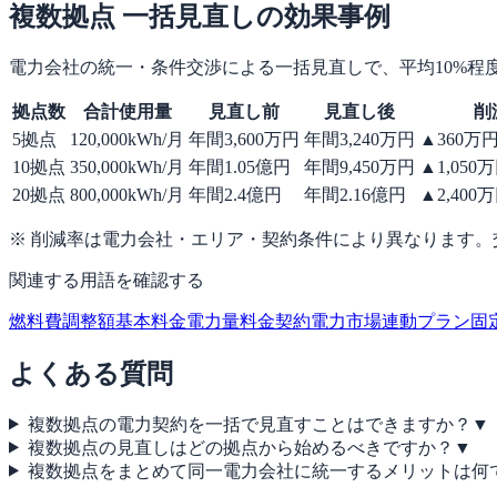
複数拠点 一括見直しの効果事例
電力会社の統一・条件交渉による一括見直しで、平均10%程
拠点数
合計使用量
見直し前
見直し後
削
5拠点
120,000kWh/月
年間3,600万円
年間3,240万円
▲360万
10拠点
350,000kWh/月
年間1.05億円
年間9,450万円
▲1,050
20拠点
800,000kWh/月
年間2.4億円
年間2.16億円
▲2,400
※ 削減率は電力会社・エリア・契約条件により異なります
関連する用語を確認する
燃料費調整額
基本料金
電力量料金
契約電力
市場連動プラン
固
よくある質問
複数拠点の電力契約を一括で見直すことはできますか？
▼
複数拠点の見直しはどの拠点から始めるべきですか？
▼
複数拠点をまとめて同一電力会社に統一するメリットは何