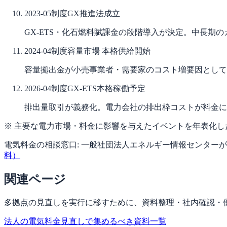
2023-05
制度
GX推進法成立
GX-ETS・化石燃料賦課金の段階導入が決定。中長期
2024-04
制度
容量市場 本格供給開始
容量拠出金が小売事業者・需要家のコスト増要因として
2026-04
制度
GX-ETS本格稼働予定
排出量取引が義務化。電力会社の排出枠コストが料金に
※ 主要な電力市場・料金に影響を与えたイベントを年表化
電気料金の相談窓口:
一般社団法人エネルギー情報センターが
料）
関連ページ
多拠点の見直しを実行に移すために、資料整理・社内確認・
法人の電気料金見直しで集めるべき資料一覧