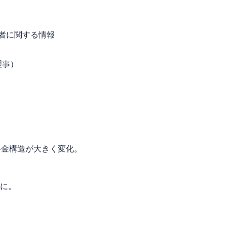
者に関する情報
理事）
料金構造が大きく変化。
に。