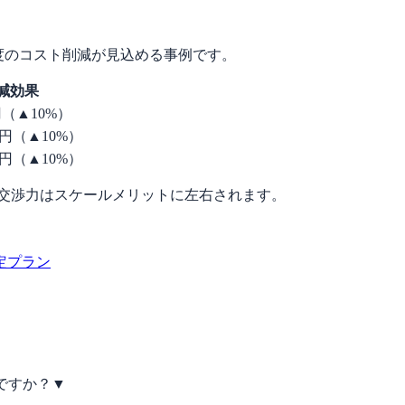
度のコスト削減が見込める事例です。
減効果
円（▲10%）
万円（▲10%）
万円（▲10%）
。交渉力はスケールメリットに左右されます。
定プラン
ですか？
▼