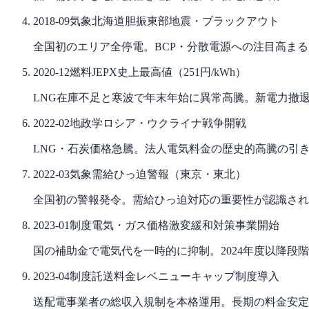
2018-09
気象
北海道胆振東部地震・ブラックアウト
全国初のエリア全停電。BCP・分散電源への注目高まる
2020-12
燃料
JEPX史上最高値（251円/kWh）
LNG在庫不足と寒波で年末年始に異常高騰。新電力撤
2022-02
地政学
ロシア・ウクライナ戦争開戦
LNG・石炭価格急騰。法人電気料金の歴史的高騰の引
2022-03
気象
需給ひっ迫警報（東京・東北）
全国初の警報発令。需給ひっ迫対応の重要性が認識され
2023-01
制度
電気・ガス価格激変緩和対策事業開始
国の補助金で電気代を一時的に抑制。2024年度以降段
2023-04
制度
託送料金レベニューキャップ制度導入
送配電事業者の総収入規制を本格運用。長期の料金安定