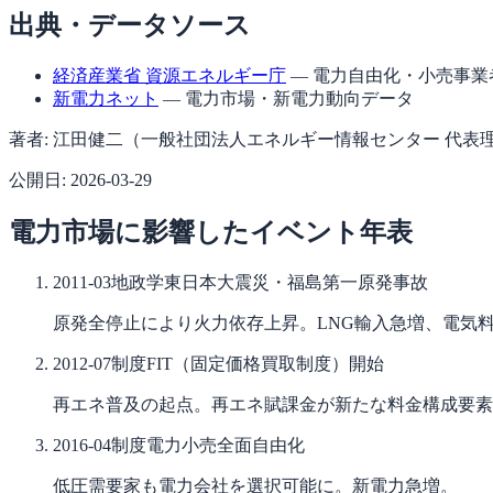
出典・データソース
経済産業省 資源エネルギー庁
— 電力自由化・小売事業
新電力ネット
— 電力市場・新電力動向データ
著者:
江田健二（一般社団法人エネルギー情報センター 代表
公開日:
2026-03-29
電力市場に影響したイベント年表
2011-03
地政学
東日本大震災・福島第一原発事故
原発全停止により火力依存上昇。LNG輸入急増、電気
2012-07
制度
FIT（固定価格買取制度）開始
再エネ普及の起点。再エネ賦課金が新たな料金構成要素
2016-04
制度
電力小売全面自由化
低圧需要家も電力会社を選択可能に。新電力急増。