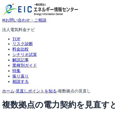
✉
お問い合わせ・ご相談
法人電気料金ナビ
TOP
リスク診断
料金比較
シナリオ試算
解説記事
業種別ガイド
特集
振り返り
相談する
ホーム
›
見直しポイントを知る
›
複数拠点の見直し
複数拠点の電力契約を見直す