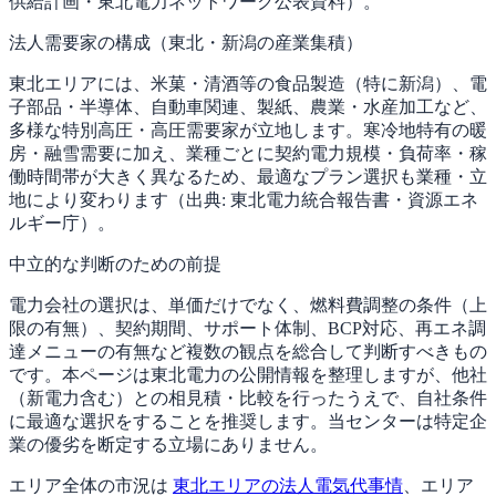
供給計画・東北電力ネットワーク公表資料）。
法人需要家の構成（東北・新潟の産業集積）
東北エリアには、米菓・清酒等の食品製造（特に新潟）、電
子部品・半導体、自動車関連、製紙、農業・水産加工など、
多様な特別高圧・高圧需要家が立地します。寒冷地特有の暖
房・融雪需要に加え、業種ごとに契約電力規模・負荷率・稼
働時間帯が大きく異なるため、最適なプラン選択も業種・立
地により変わります（出典: 東北電力統合報告書・資源エネ
ルギー庁）。
中立的な判断のための前提
電力会社の選択は、単価だけでなく、燃料費調整の条件（上
限の有無）、契約期間、サポート体制、BCP対応、再エネ調
達メニューの有無など複数の観点を総合して判断すべきもの
です。本ページは東北電力の公開情報を整理しますが、他社
（新電力含む）との相見積・比較を行ったうえで、自社条件
に最適な選択をすることを推奨します。当センターは特定企
業の優劣を断定する立場にありません。
エリア全体の市況は
東北エリアの法人電気代事情
、エリア