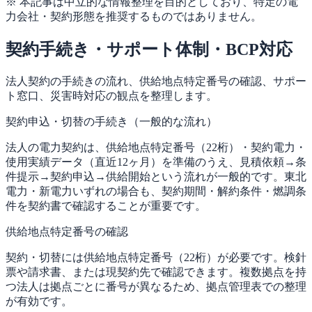
※ 本記事は中立的な情報整理を目的としており、特定の電
力会社・契約形態を推奨するものではありません。
契約手続き・サポート体制・BCP対応
法人契約の手続きの流れ、供給地点特定番号の確認、サポー
ト窓口、災害時対応の観点を整理します。
契約申込・切替の手続き（一般的な流れ）
法人の電力契約は、供給地点特定番号（22桁）・契約電力・
使用実績データ（直近12ヶ月）を準備のうえ、見積依頼→条
件提示→契約申込→供給開始という流れが一般的です。東北
電力・新電力いずれの場合も、契約期間・解約条件・燃調条
件を契約書で確認することが重要です。
供給地点特定番号の確認
契約・切替には供給地点特定番号（22桁）が必要です。検針
票や請求書、または現契約先で確認できます。複数拠点を持
つ法人は拠点ごとに番号が異なるため、拠点管理表での整理
が有効です。