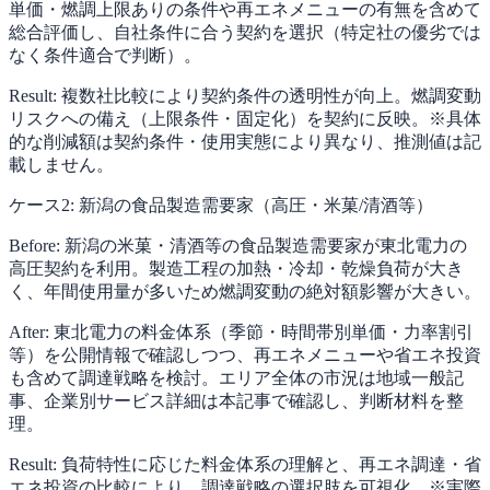
単価・燃調上限ありの条件や再エネメニューの有無を含めて
総合評価し、自社条件に合う契約を選択（特定社の優劣では
なく条件適合で判断）。
Result: 複数社比較により契約条件の透明性が向上。燃調変動
リスクへの備え（上限条件・固定化）を契約に反映。※具体
的な削減額は契約条件・使用実態により異なり、推測値は記
載しません。
ケース2: 新潟の食品製造需要家（高圧・米菓/清酒等）
Before: 新潟の米菓・清酒等の食品製造需要家が東北電力の
高圧契約を利用。製造工程の加熱・冷却・乾燥負荷が大き
く、年間使用量が多いため燃調変動の絶対額影響が大きい。
After: 東北電力の料金体系（季節・時間帯別単価・力率割引
等）を公開情報で確認しつつ、再エネメニューや省エネ投資
も含めて調達戦略を検討。エリア全体の市況は地域一般記
事、企業別サービス詳細は本記事で確認し、判断材料を整
理。
Result: 負荷特性に応じた料金体系の理解と、再エネ調達・省
エネ投資の比較により、調達戦略の選択肢を可視化。※実際