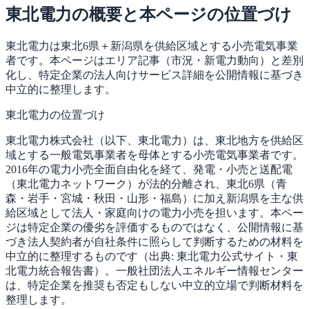
東北電力の概要と本ページの位置づけ
東北電力は東北6県＋新潟県を供給区域とする小売電気事業
者です。本ページはエリア記事（市況・新電力動向）と差別
化し、特定企業の法人向けサービス詳細を公開情報に基づき
中立的に整理します。
東北電力の位置づけ
東北電力株式会社（以下、東北電力）は、東北地方を供給区
域とする一般電気事業者を母体とする小売電気事業者です。
2016年の電力小売全面自由化を経て、発電・小売と送配電
（東北電力ネットワーク）が法的分離され、東北6県（青
森・岩手・宮城・秋田・山形・福島）に加え新潟県を主な供
給区域として法人・家庭向けの電力小売を担います。本ペー
ジは特定企業の優劣を評価するものではなく、公開情報に基
づき法人契約者が自社条件に照らして判断するための材料を
中立的に整理するものです（出典: 東北電力公式サイト・東
北電力統合報告書）。一般社団法人エネルギー情報センター
は、特定企業を推奨も否定もしない中立的立場で判断材料を
整理します。