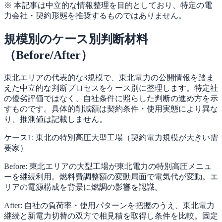
※ 本記事は中立的な情報整理を目的としており、特定の電
力会社・契約形態を推奨するものではありません。
規模別のケース別判断材料
（Before/After）
東北エリアの代表的な3規模で、東北電力の公開情報を踏ま
えた中立的な判断プロセスをケース別に整理します。特定社
の優劣評価ではなく、自社条件に照らした判断の進め方を示
すものです。具体的削減額は契約条件・使用実態により異な
り、推測値は記載しません。
ケース1: 東北の特別高圧大型工場（契約電力規模が大きい需
要家）
Before: 東北エリアの大型工場が東北電力の特別高圧メニュ
ーを継続利用。燃料費調整額の変動局面で電気代が変動。エ
リアの電源構成を背景に燃調の影響を認識。
After: 自社の負荷率・使用パターンを把握のうえ、東北電力
継続と新電力切替の双方で相見積を取得し条件を比較。固定