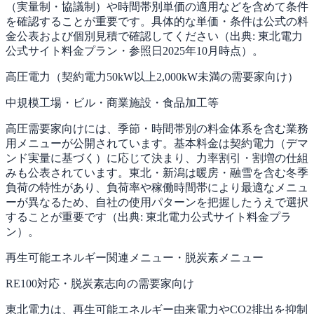
（実量制・協議制）や時間帯別単価の適用などを含めて条件
を確認することが重要です。具体的な単価・条件は公式の料
金公表および個別見積で確認してください（出典: 東北電力
公式サイト料金プラン・参照日2025年10月時点）。
高圧電力（契約電力50kW以上2,000kW未満の需要家向け）
中規模工場・ビル・商業施設・食品加工等
高圧需要家向けには、季節・時間帯別の料金体系を含む業務
用メニューが公開されています。基本料金は契約電力（デマ
ンド実量に基づく）に応じて決まり、力率割引・割増の仕組
みも公表されています。東北・新潟は暖房・融雪を含む冬季
負荷の特性があり、負荷率や稼働時間帯により最適なメニュ
ーが異なるため、自社の使用パターンを把握したうえで選択
することが重要です（出典: 東北電力公式サイト料金プラ
ン）。
再生可能エネルギー関連メニュー・脱炭素メニュー
RE100対応・脱炭素志向の需要家向け
東北電力は、再生可能エネルギー由来電力やCO2排出を抑制