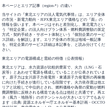
本ページとエリア記事（region-*）の違い
当サイトの『東北エリアの法人電気代事情』は、エリア全体
の市況・新電力動向・JEPX東北エリア価格などの『面』の
情報を扱います。本ページはそれと差別化し、東北電力とい
う『特定企業』の法人向けプラン体系・燃料費調整額の算定
方式・契約手続き・サポート体制という『個別企業のサービ
ス詳細』を解説します。エリア全体の市況は地域一般記事
を、特定企業のサービス詳細は本記事を、と読み分けてくだ
さい。
東北エリアの電源構成と需給の特徴（公表情報）
東北エリアは、水力資源が比較的豊富で、火力（LNG・石
炭等）とあわせて電源を構成していることが公表されていま
す。原子力は女川原子力発電所・東通原子力発電所の再稼働
に向けた手続きが進行している段階です。火力依存度は他エ
リアと比較して中位的とされ、燃料価格や為替の変動が燃料
費調整額に反映される構造である点は他社と共通です。再エ
ネ（風力・地熱等）のポテンシャルが大きいエリアでもあり
ます（出典: 資源エネルギー庁エネルギー基本計画・OCCTO