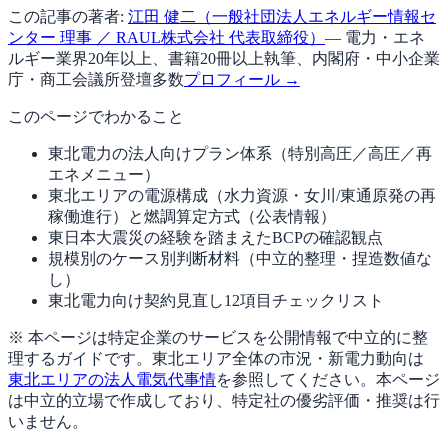
この記事の著者:
江田 健二（一般社団法人エネルギー情報セ
ンター 理事 ／ RAUL株式会社 代表取締役）
— 電力・エネ
ルギー業界20年以上、書籍20冊以上執筆、内閣府・中小企業
庁・商工会議所登壇多数
プロフィール →
このページでわかること
東北電力の法人向けプラン体系（特別高圧／高圧／再
エネメニュー）
東北エリアの電源構成（水力資源・女川/東通原発の再
稼働進行）と燃調算定方式（公表情報）
東日本大震災の経験を踏まえたBCPの確認観点
規模別のケース別判断材料（中立的整理・捏造数値な
し）
東北電力向け契約見直し12項目チェックリスト
※ 本ページは特定企業のサービスを公開情報で中立的に整
理するガイドです。東北エリア全体の市況・新電力動向は
東北エリアの法人電気代事情
を参照してください。本ページ
は中立的立場で作成しており、特定社の優劣評価・推奨は行
いません。