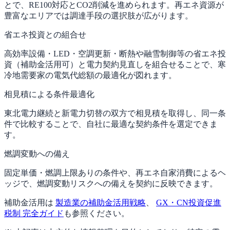
とで、RE100対応とCO2削減を進められます。再エネ資源が
豊富なエリアでは調達手段の選択肢が広がります。
省エネ投資との組合せ
高効率設備・LED・空調更新・断熱や融雪制御等の省エネ投
資（補助金活用可）と電力契約見直しを組合せることで、寒
冷地需要家の電気代総額の最適化が図れます。
相見積による条件最適化
東北電力継続と新電力切替の双方で相見積を取得し、同一条
件で比較することで、自社に最適な契約条件を選定できま
す。
燃調変動への備え
固定単価・燃調上限ありの条件や、再エネ自家消費によるヘ
ッジで、燃調変動リスクへの備えを契約に反映できます。
補助金活用は
製造業の補助金活用戦略
、
GX・CN投資促進
税制 完全ガイド
も参照ください。