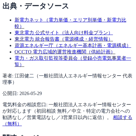
出典・データソース
新電力ネット（電力単価・エリア別単価・新電力比
較）
東北電力 公式サイト（法人向け料金プラン）
東北電力 統合報告書（電源構成・経営情報）
資源エネルギー庁（エネルギー基本計画・電源構成）
OCCTO 電力広域的運営推進機関（供給計画）
電力・ガス取引監視等委員会（登録小売電気事業者一
覧）
著者:
江田健二（一般社団法人エネルギー情報センター 代表
理事）
公開日:
2026-05-29
電気料金の相談窓口:
一般社団法人エネルギー情報センター
が対応します（
初回相談 無料／中立・特定の電力会社への
勧誘なし／営業電話なし／3営業日以内に返信
）。
相談する
（無料）