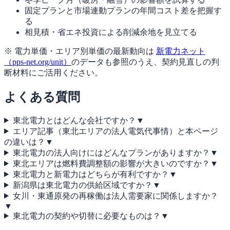
固定プランと市場連動プランの年間コスト差を把握す
る
相見積・省エネ投資による削減余地を見立てる
※ 電力単価・エリア別単価の最新動向は
新電力ネット
（pps-net.org/unit）
のデータも参照のうえ、契約見直しの判
断材料にご活用ください。
よくある質問
東北電力とはどんな会社ですか？
▼
エリア記事（東北エリアの法人電気代事情）と本ページ
の違いは？
▼
東北電力の法人向けにはどんなプランがありますか？
▼
東北エリアは燃料費調整額の影響が大きいのですか？
▼
東北電力と新電力はどちらが有利ですか？
▼
新潟県は東北電力の供給区域ですか？
▼
女川・東通原発の再稼働は法人需要家に関係しますか？
▼
東北電力の契約や切替に必要なものは？
▼