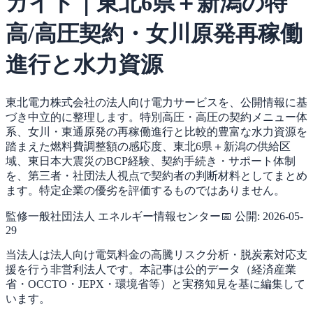
ガイド｜東北6県＋新潟の特
高/高圧契約・女川原発再稼働
進行と水力資源
東北電力株式会社の法人向け電力サービスを、公開情報に基
づき中立的に整理します。特別高圧・高圧の契約メニュー体
系、女川・東通原発の再稼働進行と比較的豊富な水力資源を
踏まえた燃料費調整額の感応度、東北6県＋新潟の供給区
域、東日本大震災のBCP経験、契約手続き・サポート体制
を、第三者・社団法人視点で契約者の判断材料としてまとめ
ます。特定企業の優劣を評価するものではありません。
監修
一般社団法人 エネルギー情報センター
📅 公開:
2026-05-
29
当法人は法人向け電気料金の高騰リスク分析・脱炭素対応支
援を行う非営利法人です。本記事は公的データ（経済産業
省・OCCTO・JEPX・環境省等）と実務知見を基に編集して
います。