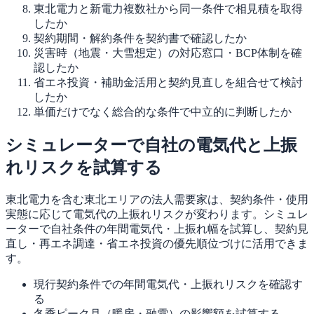
東北電力と新電力複数社から同一条件で相見積を取得
したか
契約期間・解約条件を契約書で確認したか
災害時（地震・大雪想定）の対応窓口・BCP体制を確
認したか
省エネ投資・補助金活用と契約見直しを組合せて検討
したか
単価だけでなく総合的な条件で中立的に判断したか
シミュレーターで自社の電気代と上振
れリスクを試算する
東北電力を含む東北エリアの法人需要家は、契約条件・使用
実態に応じて電気代の上振れリスクが変わります。シミュレ
ーターで自社条件の年間電気代・上振れ幅を試算し、契約見
直し・再エネ調達・省エネ投資の優先順位づけに活用できま
す。
現行契約条件での年間電気代・上振れリスクを確認す
る
冬季ピーク月（暖房・融雪）の影響額を試算する