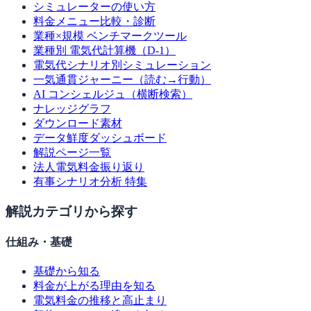
シミュレーターの使い方
料金メニュー比較・診断
業種×規模 ベンチマークツール
業種別 電気代計算機（D-1）
電気代シナリオ別シミュレーション
一気通貫ジャーニー（読む→行動）
AI コンシェルジュ（横断検索）
ナレッジグラフ
ダウンロード素材
データ鮮度ダッシュボード
解説ページ一覧
法人電気料金振り返り
有事シナリオ分析 特集
解説カテゴリから探す
仕組み・基礎
基礎から知る
料金が上がる理由を知る
電気料金の推移と高止まり