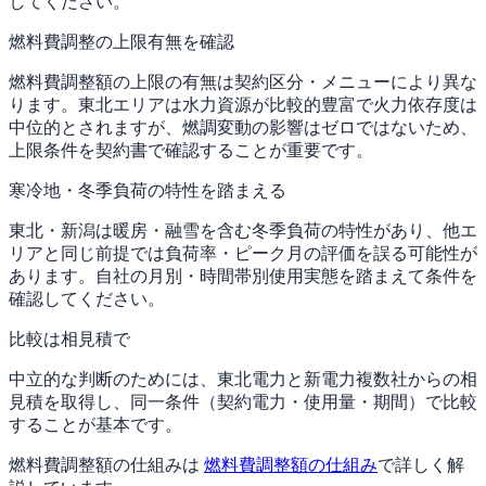
してください。
燃料費調整の上限有無を確認
燃料費調整額の上限の有無は契約区分・メニューにより異な
ります。東北エリアは水力資源が比較的豊富で火力依存度は
中位的とされますが、燃調変動の影響はゼロではないため、
上限条件を契約書で確認することが重要です。
寒冷地・冬季負荷の特性を踏まえる
東北・新潟は暖房・融雪を含む冬季負荷の特性があり、他エ
リアと同じ前提では負荷率・ピーク月の評価を誤る可能性が
あります。自社の月別・時間帯別使用実態を踏まえて条件を
確認してください。
比較は相見積で
中立的な判断のためには、東北電力と新電力複数社からの相
見積を取得し、同一条件（契約電力・使用量・期間）で比較
することが基本です。
燃料費調整額の仕組みは
燃料費調整額の仕組み
で詳しく解