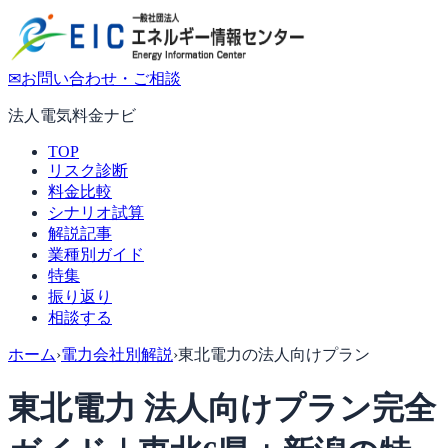
✉
お問い合わせ・ご相談
法人電気料金ナビ
TOP
リスク診断
料金比較
シナリオ試算
解説記事
業種別ガイド
特集
振り返り
相談する
ホーム
›
電力会社別解説
›
東北電力の法人向けプラン
東北電力 法人向けプラン完全