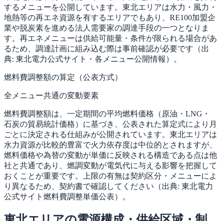
するメニューを公開しています。東北エリアは水力・風力・
地熱等の再エネ資源を有するエリアでもあり、RE100加盟企
業や脱炭素を進める法人需要家の調達手段の一つとなりま
す。再エネメニューは供給可能量・条件が限られる場合があ
るため、調達計画に組み込む際は事前確認が必要です（出
典: 東北電力公式サイト・各メニュー公開情報）。
燃料費調整額の算定（公表方式）
全メニュー共通の変動要素
燃料費調整額は、一定期間の平均燃料価格（原油・LNG・
石炭の貿易統計価格）に基づき、公表された算定式により月
ごとに決定される仕組みが公開されています。東北エリアは
水力資源が比較的豊富で火力依存度は中位的とされますが、
燃料価格や為替の変動が単価に反映される構造である点は他
社と共通であり、燃調変動が電気代に与える影響を把握して
おくことが重要です。上限の有無は契約区分・メニューによ
り異なるため、契約書で確認してください（出典: 東北電力
公式サイト燃料費調整単価公表）。
東北エリアの電源構成・供給区域・制