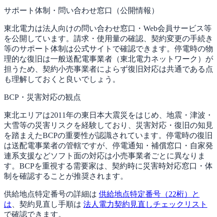
サポート体制・問い合わせ窓口（公開情報）
東北電力は法人向けの問い合わせ窓口・Web会員サービス等
を公開しています。請求・使用量の確認、契約変更の手続き
等のサポート体制は公式サイトで確認できます。停電時の物
理的な復旧は一般送配電事業者（東北電力ネットワーク）が
担うため、契約小売事業者によらず復旧対応は共通である点
も理解しておくと良いでしょう。
BCP・災害対応の観点
東北エリアは2011年の東日本大震災をはじめ、地震・津波・
大雪等の災害リスクを経験しており、災害対応・復旧の知見
を踏まえたBCPの重要性が認識されています。停電時の復旧
は送配電事業者の管轄ですが、停電通知・補償窓口・自家発
連系支援などソフト面の対応は小売事業者ごとに異なりま
す。BCPを重視する需要家は、契約時に災害時対応窓口・体
制を確認することが推奨されます。
供給地点特定番号の詳細は
供給地点特定番号（22桁）と
は
、契約見直し手順は
法人電力契約見直しチェックリスト
で確認できます。