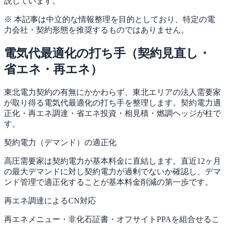
説しています。
※ 本記事は中立的な情報整理を目的としており、特定の電
力会社・契約形態を推奨するものではありません。
電気代最適化の打ち手（契約見直し・
省エネ・再エネ）
東北電力契約の有無にかかわらず、東北エリアの法人需要家
が取り得る電気代最適化の打ち手を整理します。契約電力適
正化・再エネ調達・省エネ投資・相見積・燃調ヘッジが柱で
す。
契約電力（デマンド）の適正化
高圧需要家は契約電力が基本料金に直結します。直近12ヶ月
の最大デマンドに対し契約電力が過剰でないか確認し、デマ
ンド管理で適正化することが基本料金削減の第一歩です。
再エネ調達によるCN対応
再エネメニュー・非化石証書・オフサイトPPAを組合せるこ