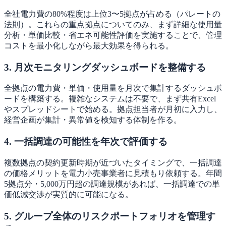
全社電力費の80%程度は上位3〜5拠点が占める（パレートの
法則）。これらの重点拠点についてのみ、まず詳細な使用量
分析・単価比較・省エネ可能性評価を実施することで、管理
コストを最小化しながら最大効果を得られる。
3. 月次モニタリングダッシュボードを整備する
全拠点の電力費・単価・使用量を月次で集計するダッシュボ
ードを構築する。複雑なシステムは不要で、まず共有Excel
やスプレッドシートで始める。拠点担当者が月初に入力し、
経営企画が集計・異常値を検知する体制を作る。
4. 一括調達の可能性を年次で評価する
複数拠点の契約更新時期が近づいたタイミングで、一括調達
の価格メリットを電力小売事業者に見積もり依頼する。年間
5拠点分・5,000万円超の調達規模があれば、一括調達での単
価低減交渉が実質的に可能になる。
5. グループ全体のリスクポートフォリオを管理す