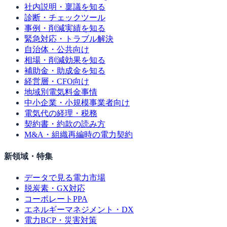
社内説明・稟議を知る
診断・チェックツール
事例・削減実績を知る
緊急対応・トラブル解決
自治体・公共向け
相場・削減効果を知る
補助金・助成金を知る
経営層・CFO向け
地域別電気料金事情
中小企業・小規模事業者向け
電気代の経理・税務
契約書・約款の読み方
M&A・組織再編時の電力契約
新領域・特集
データで見る電力市場
脱炭素・GX対応
コーポレートPPA
エネルギーマネジメント・DX
電力BCP・災害対策