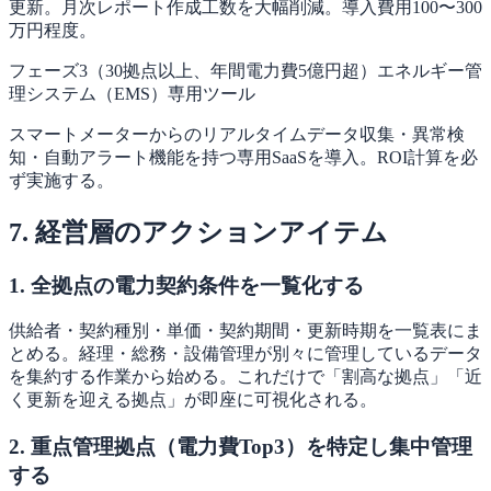
更新。月次レポート作成工数を大幅削減。導入費用100〜300
万円程度。
フェーズ3（30拠点以上、年間電力費5億円超）
エネルギー管
理システム（EMS）専用ツール
スマートメーターからのリアルタイムデータ収集・異常検
知・自動アラート機能を持つ専用SaaSを導入。ROI計算を必
ず実施する。
7. 経営層のアクションアイテム
1. 全拠点の電力契約条件を一覧化する
供給者・契約種別・単価・契約期間・更新時期を一覧表にま
とめる。経理・総務・設備管理が別々に管理しているデータ
を集約する作業から始める。これだけで「割高な拠点」「近
く更新を迎える拠点」が即座に可視化される。
2. 重点管理拠点（電力費Top3）を特定し集中管理
する