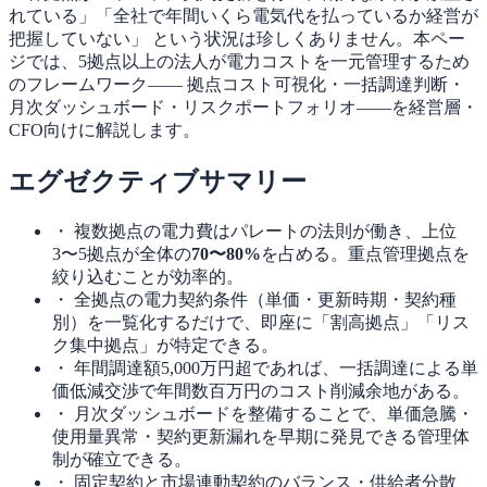
れている」「全社で年間いくら電気代を払っているか経営が
把握していない」 という状況は珍しくありません。本ペー
ジでは、5拠点以上の法人が電力コストを一元管理するため
のフレームワーク—— 拠点コスト可視化・一括調達判断・
月次ダッシュボード・リスクポートフォリオ——を経営層・
CFO向けに解説します。
エグゼクティブサマリー
・ 複数拠点の電力費はパレートの法則が働き、上位
3〜5拠点が全体の
70〜80%
を占める。重点管理拠点を
絞り込むことが効率的。
・ 全拠点の電力契約条件（単価・更新時期・契約種
別）を一覧化するだけで、即座に「割高拠点」「リス
ク集中拠点」が特定できる。
・ 年間調達額5,000万円超であれば、一括調達による単
価低減交渉で年間数百万円のコスト削減余地がある。
・ 月次ダッシュボードを整備することで、単価急騰・
使用量異常・契約更新漏れを早期に発見できる管理体
制が確立できる。
・ 固定契約と市場連動契約のバランス・供給者分散