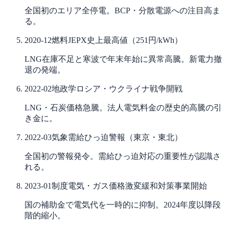
全国初のエリア全停電。BCP・分散電源への注目高ま
る。
2020-12
燃料
JEPX史上最高値（251円/kWh）
LNG在庫不足と寒波で年末年始に異常高騰。新電力撤
退の発端。
2022-02
地政学
ロシア・ウクライナ戦争開戦
LNG・石炭価格急騰。法人電気料金の歴史的高騰の引
き金に。
2022-03
気象
需給ひっ迫警報（東京・東北）
全国初の警報発令。需給ひっ迫対応の重要性が認識さ
れる。
2023-01
制度
電気・ガス価格激変緩和対策事業開始
国の補助金で電気代を一時的に抑制。2024年度以降段
階的縮小。