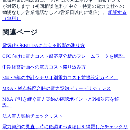
電気料金の相談窓口:
一般社団法人エネルギー情報センター
が対応します（
初回相談 無料／中立・特定の電力会社への
勧誘なし／営業電話なし／3営業日以内に返信
）。
相談する
（無料）
関連ページ
電気代がEBITDAに与える影響の測り方
CFO向けに電力コスト感応度分析のフレームワークを解説。
中期経営計画への電力コスト織り込み方
3年・5年の中計シナリオ別電力コスト前提設定ガイド。
M&A・拠点統廃合時の電力契約デューデリジェンス
M&Aで引き継ぐ電力契約の確認ポイントとPMI対応を解
説。
法人電力契約チェックリスト
電力契約の見直し時に確認すべき項目を網羅したチェックリ