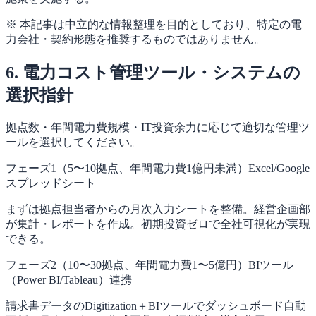
※ 本記事は中立的な情報整理を目的としており、特定の電
力会社・契約形態を推奨するものではありません。
6. 電力コスト管理ツール・システムの
選択指針
拠点数・年間電力費規模・IT投資余力に応じて適切な管理ツ
ールを選択してください。
フェーズ1（5〜10拠点、年間電力費1億円未満）
Excel/Google
スプレッドシート
まずは拠点担当者からの月次入力シートを整備。経営企画部
が集計・レポートを作成。初期投資ゼロで全社可視化が実現
できる。
フェーズ2（10〜30拠点、年間電力費1〜5億円）
BIツール
（Power BI/Tableau）連携
請求書データのDigitization＋BIツールでダッシュボード自動