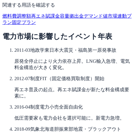
関連する用語を確認する
燃料費調整額
再エネ賦課金
容量拠出金
デマンド値
市場連動プ
ラン
固定プラン
電力市場に影響したイベント年表
2011-03
地政学
東日本大震災・福島第一原発事故
原発全停止により火力依存上昇。LNG輸入急増、電気
料金構造が大きく変化。
2012-07
制度
FIT（固定価格買取制度）開始
再エネ普及の起点。再エネ賦課金が新たな料金構成要
素に。
2016-04
制度
電力小売全面自由化
低圧需要家も電力会社を選択可能に。新電力急増。
2018-09
気象
北海道胆振東部地震・ブラックアウト