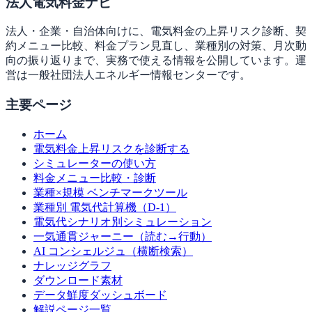
法人電気料金ナビ
法人・企業・自治体向けに、電気料金の上昇リスク診断、契
約メニュー比較、料金プラン見直し、業種別の対策、月次動
向の振り返りまで、実務で使える情報を公開しています。運
営は一般社団法人エネルギー情報センターです。
主要ページ
ホーム
電気料金上昇リスクを診断する
シミュレーターの使い方
料金メニュー比較・診断
業種×規模 ベンチマークツール
業種別 電気代計算機（D-1）
電気代シナリオ別シミュレーション
一気通貫ジャーニー（読む→行動）
AI コンシェルジュ（横断検索）
ナレッジグラフ
ダウンロード素材
データ鮮度ダッシュボード
解説ページ一覧