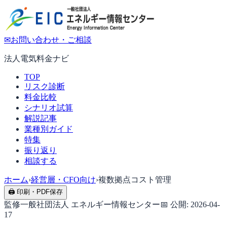
✉
お問い合わせ・ご相談
法人電気料金ナビ
TOP
リスク診断
料金比較
シナリオ試算
解説記事
業種別ガイド
特集
振り返り
相談する
ホーム
›
経営層・CFO向け
›
複数拠点コスト管理
🖨 印刷・PDF保存
監修
一般社団法人 エネルギー情報センター
📅 公開:
2026-04-
17