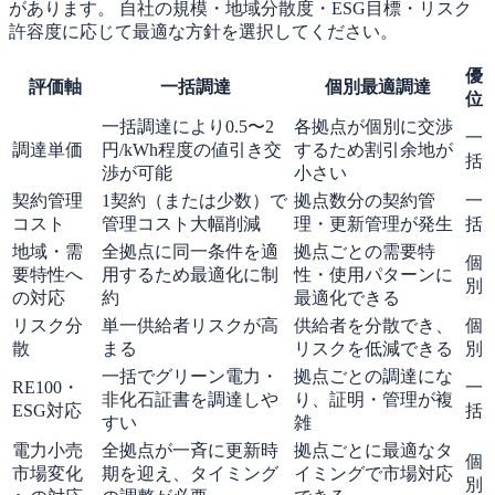
があります。 自社の規模・地域分散度・ESG目標・リスク
許容度に応じて最適な方針を選択してください。
優
評価軸
一括調達
個別最適調達
位
一括調達により0.5〜2
各拠点が個別に交渉
一
調達単価
円/kWh程度の値引き交
するため割引余地が
括
渉が可能
小さい
契約管理
1契約（または少数）で
拠点数分の契約管
一
コスト
管理コスト大幅削減
理・更新管理が発生
括
地域・需
全拠点に同一条件を適
拠点ごとの需要特
個
要特性へ
用するため最適化に制
性・使用パターンに
別
の対応
約
最適化できる
リスク分
単一供給者リスクが高
供給者を分散でき、
個
散
まる
リスクを低減できる
別
一括でグリーン電力・
拠点ごとの調達にな
RE100・
一
非化石証書を調達しや
り、証明・管理が複
ESG対応
括
すい
雑
電力小売
全拠点が一斉に更新時
拠点ごとに最適なタ
個
市場変化
期を迎え、タイミング
イミングで市場対応
別