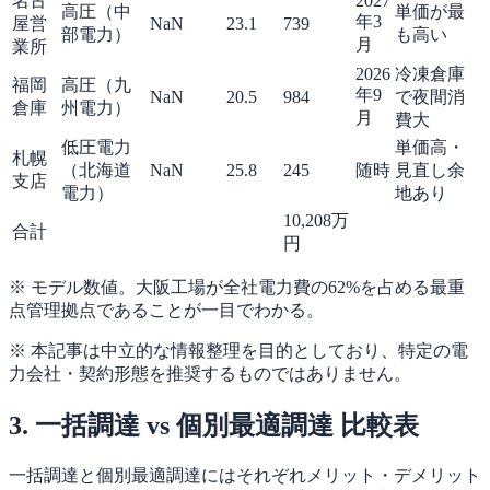
名古
2027
高圧（中
単価が最
年3
屋営
NaN
23.1
739
部電力）
も高い
月
業所
2026
冷凍倉庫
福岡
高圧（九
年9
NaN
20.5
984
で夜間消
倉庫
州電力）
月
費大
低圧電力
単価高・
札幌
（北海道
NaN
25.8
245
随時
見直し余
支店
電力）
地あり
10,208万
合計
円
※ モデル数値。大阪工場が全社電力費の62%を占める最重
点管理拠点であることが一目でわかる。
※ 本記事は中立的な情報整理を目的としており、特定の電
力会社・契約形態を推奨するものではありません。
3. 一括調達 vs 個別最適調達 比較表
一括調達と個別最適調達にはそれぞれメリット・デメリット