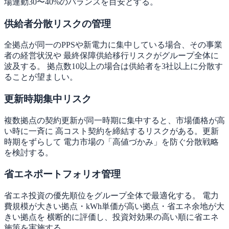
場連動30〜40%のバランスを目安とする。
供給者分散リスクの管理
全拠点が同一のPPSや新電力に集中している場合、その事業
者の経営状況や 最終保障供給移行リスクがグループ全体に
波及する。 拠点数10以上の場合は供給者を3社以上に分散す
ることが望ましい。
更新時期集中リスク
複数拠点の契約更新が同一時期に集中すると、市場価格が高
い時に一斉に 高コスト契約を締結するリスクがある。更新
時期をずらして 電力市場の「高値づかみ」を防ぐ分散戦略
を検討する。
省エネポートフォリオ管理
省エネ投資の優先順位をグループ全体で最適化する。 電力
費規模が大きい拠点・kWh単価が高い拠点・省エネ余地が大
きい拠点を 横断的に評価し、投資対効果の高い順に省エネ
施策を実施する。