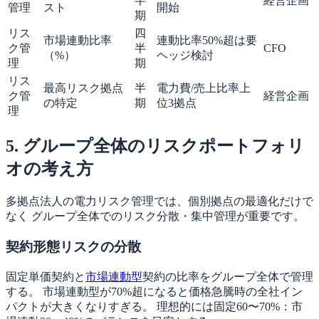
半
経営企画
管理
スト
開始
期
リス
四
市場連動比率
連動比率50%超は要
ク管
半
CFO
（%）
ヘッジ検討
理
期
リス
最高リスク拠点
半
電力費/売上比率上
ク管
経営企画
の特定
期
位3拠点
理
5. グループ全体のリスクポートフォリ
オの考え方
多拠点法人の電力リスク管理では、個別拠点の最適化だけで
なく グループ全体でのリスク分散・集中管理が重要です。
契約形態リスクの分散
固定単価契約と
市場連動型
契約の比率をグループ全体で管理
する。 市場連動型が70%超になると価格急騰時の全社イン
パクトが大きくなりすぎる。 理想的には固定60〜70%：市