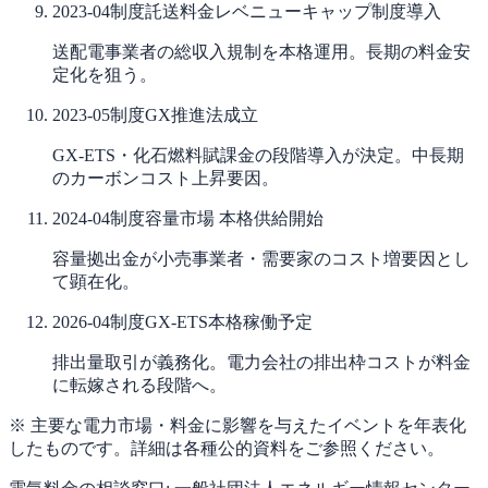
2023-04
制度
託送料金レベニューキャップ制度導入
送配電事業者の総収入規制を本格運用。長期の料金安
定化を狙う。
2023-05
制度
GX推進法成立
GX-ETS・化石燃料賦課金の段階導入が決定。中長期
のカーボンコスト上昇要因。
2024-04
制度
容量市場 本格供給開始
容量拠出金が小売事業者・需要家のコスト増要因とし
て顕在化。
2026-04
制度
GX-ETS本格稼働予定
排出量取引が義務化。電力会社の排出枠コストが料金
に転嫁される段階へ。
※ 主要な電力市場・料金に影響を与えたイベントを年表化
したものです。詳細は各種公的資料をご参照ください。