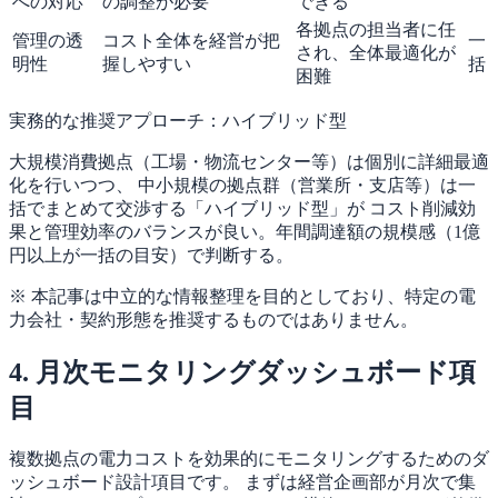
への対応
の調整が必要
できる
各拠点の担当者に任
管理の透
コスト全体を経営が把
一
され、全体最適化が
明性
握しやすい
括
困難
実務的な推奨アプローチ：ハイブリッド型
大規模消費拠点（工場・物流センター等）は個別に詳細最適
化を行いつつ、 中小規模の拠点群（営業所・支店等）は一
括でまとめて交渉する「ハイブリッド型」が コスト削減効
果と管理効率のバランスが良い。年間調達額の規模感（1億
円以上が一括の目安）で判断する。
※ 本記事は中立的な情報整理を目的としており、特定の電
力会社・契約形態を推奨するものではありません。
4. 月次モニタリングダッシュボード項
目
複数拠点の電力コストを効果的にモニタリングするためのダ
ッシュボード設計項目です。 まずは経営企画部が月次で集