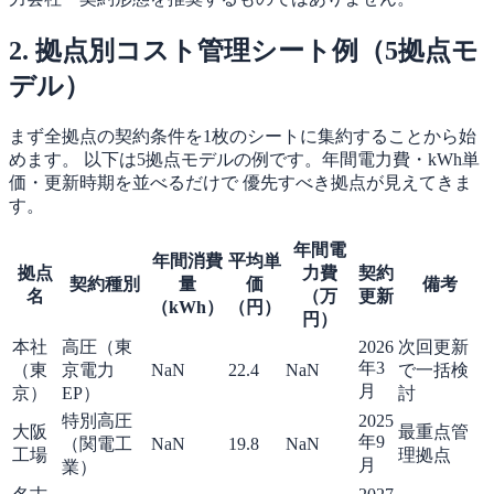
2. 拠点別コスト管理シート例（5拠点モ
デル）
まず全拠点の契約条件を1枚のシートに集約することから始
めます。 以下は5拠点モデルの例です。年間電力費・kWh単
価・更新時期を並べるだけで 優先すべき拠点が見えてきま
す。
年間電
年間消費
平均単
拠点
力費
契約
契約種別
量
価
備考
名
（万
更新
（kWh）
（円）
円）
本社
高圧（東
2026
次回更新
年3
（東
京電力
NaN
22.4
NaN
で一括検
月
京）
EP）
討
特別高圧
2025
大阪
最重点管
年9
（関電工
NaN
19.8
NaN
工場
理拠点
月
業）