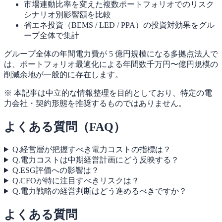
市場連動比率を変えた複数ポートフォリオでのリスク
シナリオ別影響額を比較
省エネ投資（BEMS / LED / PPA）の投資対効果をグル
ープ全体で集計
グループ全体の年間電力費が 5 億円規模になる多拠点法人で
は、ポートフォリオ最適化による年間数千万円〜億円規模の
削減余地が一般的に存在します。
※ 本記事は中立的な情報整理を目的としており、特定の電
力会社・契約形態を推奨するものではありません。
よくある質問（FAQ）
Q.
経営層が把握すべき電力コストの指標は？
Q.
電力コストは中期経営計画にどう反映する？
Q.
ESG評価への影響は？
Q.
CFOが特に注目すべきリスクは？
Q.
電力戦略の経営判断はどう進めるべきですか？
よくある質問