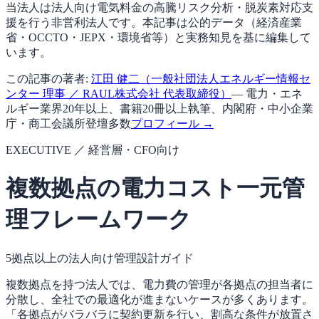
当法人は法人向け電気料金の高騰リスク分析・脱炭素対応支
援を行う非営利法人です。本記事は公的データ（経済産業
省・OCCTO・JEPX・環境省等）と実務知見を基に編集して
います。
この記事の著者:
江田 健二（一般社団法人エネルギー情報セ
ンター 理事 ／ RAUL株式会社 代表取締役）
— 電力・エネ
ルギー業界20年以上、書籍20冊以上執筆、内閣府・中小企業
庁・商工会議所登壇多数
プロフィール →
EXECUTIVE ／ 経営層・CFO向け
複数拠点の電力コスト一元管
理フレームワーク
5拠点以上の法人向け管理設計ガイド
複数拠点を持つ法人では、電力費の管理が各拠点の担当者に
分散し、全社での最適化が進まないケースが多くあります。
「各拠点がバラバラに契約更新を行い、割高な条件が放置さ