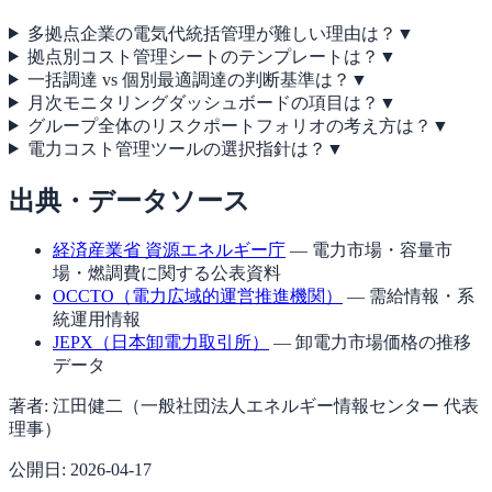
多拠点企業の電気代統括管理が難しい理由は？
▼
拠点別コスト管理シートのテンプレートは？
▼
一括調達 vs 個別最適調達の判断基準は？
▼
月次モニタリングダッシュボードの項目は？
▼
グループ全体のリスクポートフォリオの考え方は？
▼
電力コスト管理ツールの選択指針は？
▼
出典・データソース
経済産業省 資源エネルギー庁
— 電力市場・容量市
場・燃調費に関する公表資料
OCCTO（電力広域的運営推進機関）
— 需給情報・系
統運用情報
JEPX（日本卸電力取引所）
— 卸電力市場価格の推移
データ
著者:
江田健二（一般社団法人エネルギー情報センター 代表
理事）
公開日:
2026-04-17