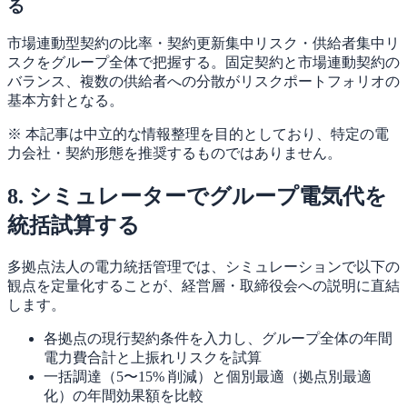
る
市場連動型契約の比率・契約更新集中リスク・供給者集中リ
スクをグループ全体で把握する。固定契約と市場連動契約の
バランス、複数の供給者への分散がリスクポートフォリオの
基本方針となる。
※ 本記事は中立的な情報整理を目的としており、特定の電
力会社・契約形態を推奨するものではありません。
8. シミュレーターでグループ電気代を
統括試算する
多拠点法人の電力統括管理では、シミュレーションで以下の
観点を定量化することが、経営層・取締役会への説明に直結
します。
各拠点の現行契約条件を入力し、グループ全体の年間
電力費合計と上振れリスクを試算
一括調達（5〜15% 削減）と個別最適（拠点別最適
化）の年間効果額を比較