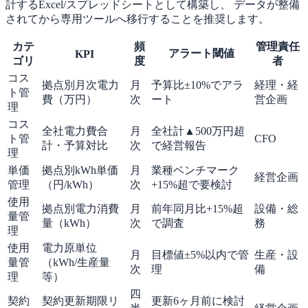
計するExcel/スプレッドシートとして構築し、 データが整備
されてから専用ツールへ移行することを推奨します。
カテ
頻
管理責任
アラート閾値
KPI
ゴリ
度
者
コス
拠点別月次電力
月
予算比±10%でアラ
経理・経
ト管
費（万円）
次
ート
営企画
理
コス
全社電力費合
月
全社計▲500万円超
ト管
CFO
計・予算対比
次
で経営報告
理
単価
拠点別kWh単価
月
業種ベンチマーク
経営企画
管理
（円/kWh）
次
+15%超で要検討
使用
拠点別電力消費
月
前年同月比+15%超
設備・総
量管
量（kWh）
次
で調査
務
理
使用
電力原単位
月
目標値±5%以内で管
生産・設
量管
（kWh/生産量
次
理
備
理
等）
四
契約
契約更新期限リ
更新6ヶ月前に検討