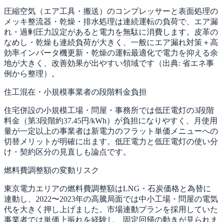
圧縮空気（エア工具・搬送）のコンプレッサーと表面処理の
メッキ整流器・乾燥・排水処理は連続運転の負荷で、エア漏
れ・過剰圧力設定があると電力を無駄に消費します。皮革の
なめし・乾燥も連続負荷が大きく、一般にエア漏れ対策＋高
効率インバータ機更新・乾燥の運転最適化で電力を抑える余
地が大きく、改善効果が出やすい領域です（出典: 省エネ事
例から整理）。
住工混在・小規模事業者の段階料金負担
住宅併設の小規模工場・問屋・事務所では低圧電灯の3段階
料金（第3段階約37.45円/kWh）が負担になりやすく、月使用
量が一定以上の事業者は新電力のフラット単価メニューへの
切替メリットが明確に出ます。低圧電力と低圧電灯の使い分
け・契約区分の見直しも論点です。
燃料費調整額の変動リスク
東京電力エリアの燃料費調整額はLNG・石炭価格と為替に
連動し、2022〜2023年の高騰局面では中小工場・問屋の電気
代を大きく押し上げました。市場連動プランを採用していた
事業者では単価上振れを経験し、固定回帰の動きが見られま