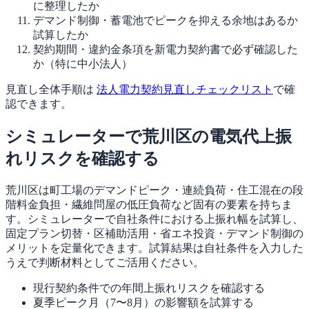
に整理したか
デマンド制御・蓄電池でピークを抑える余地はあるか
試算したか
契約期間・違約金条項を新電力契約書で必ず確認した
か（特に中小法人）
見直し全体手順は
法人電力契約見直しチェックリスト
で確
認できます。
シミュレーターで荒川区の電気代上振
れリスクを確認する
荒川区は町工場のデマンドピーク・連続負荷・住工混在の段
階料金負担・繊維問屋の低圧負荷など固有の要素を持ちま
す。シミュレーターで自社条件における上振れ幅を試算し、
固定プラン切替・区補助活用・省エネ投資・デマンド制御の
メリットを定量化できます。試算結果は自社条件を入力した
うえで判断材料としてご活用ください。
現行契約条件での年間上振れリスクを確認する
夏季ピーク月（7〜8月）の影響額を試算する