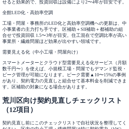
せると効果的で、投資回収は設備により2〜4年が目安です。
全館LED化・高効率空調
工場・問屋・事務所のLED化と高効率空調機への更新は、中
小事業者の主力打ち手です。区補助＋SII補助＋都補助の組
合せで投資回収 1.5〜3年が目安。住工混在で空調比率が高い
事業所・繊維問屋ほど効果が出やすい領域です。
需要見える化（中小工場・問屋向け）
スマートメーターとクラウド型需要見える化サービス（月額
数千円〜）を使えば、小規模工場・問屋でもデマンド監視・
ピーク管理が可能になります。ピーク需要▲10〜15%の事例
があり、契約電力の見直しと組合せて基本料金を削減できま
す。区補助の対象になる場合があります。
荒川区向け契約見直しチェックリスト
（12項目）
契約見直し前にこのチェックリストで自社状況を整理してく
ださい。区内の中小工場・繊維問屋は特に契約電力（kW）