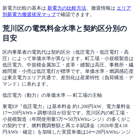
新電力比較の基本は
新電力の比較方法
、撤退情報は
エリア
別新電力撤退状況マップ
で確認できます。
荒川区の電気料金水準と契約区分別の
目安
区内事業者の電気代は契約区分（低圧電力・低圧電灯・高
圧）によって単価水準が異なります。町工場・小規模製造は
低圧電力、中規模金属加工・皮革・縫製は高圧、事務所・繊
維問屋・小売は低圧電灯が標準です。単価水準・燃調感応度
は東京電力エリア共通で、差別化は産業特性（負荷構造・デ
マンド）に表れます。
低圧電力（動力）の単価水準 — 町工場の主軸
東電EP『低圧電力』は基本料金 約1,200円/kW、電力量料金
17〜20円/kWh＋調整項目が目安です。荒川区内の町工場・
小規模製造（年間使用量5万〜50万kWhレンジ）の多くがこ
の契約です。燃料費調整額と再エネ賦課金（2026年度4.18
円/kWh・確定）を加味した実質単価は24〜28円/kWhレンジ