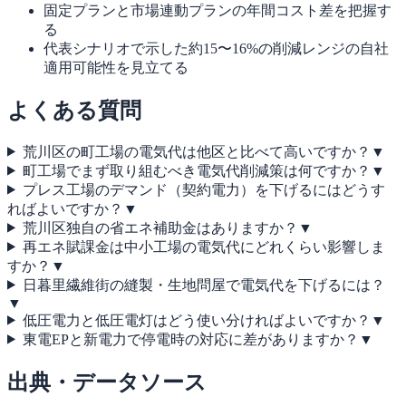
固定プランと市場連動プランの年間コスト差を把握す
る
代表シナリオで示した約15〜16%の削減レンジの自社
適用可能性を見立てる
よくある質問
荒川区の町工場の電気代は他区と比べて高いですか？
▼
町工場でまず取り組むべき電気代削減策は何ですか？
▼
プレス工場のデマンド（契約電力）を下げるにはどうす
ればよいですか？
▼
荒川区独自の省エネ補助金はありますか？
▼
再エネ賦課金は中小工場の電気代にどれくらい影響しま
すか？
▼
日暮里繊維街の縫製・生地問屋で電気代を下げるには？
▼
低圧電力と低圧電灯はどう使い分ければよいですか？
▼
東電EPと新電力で停電時の対応に差がありますか？
▼
出典・データソース