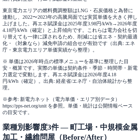
東京電力エリアの燃料費調整額はLNG・石炭価格と為替に
連動し、2022〜2023年の高騰局面では実質単価を大きく押し
上げました。再エネ賦課金は2025年度3.98円/kWh→2026年度
4.18円/kWh（確定）と上昇傾向です。これらは電力会社を切
り替えても一律に課されるため、削減には省エネ・契約最適
化・（対象なら）減免申請の組合せが有効です（出典: エネ
庁・東京電力エリア単価実績から整理）。
※ 単価は2026年時点の標準メニューを基準に整理した目
安・概算です。実際の単価は契約条件・季節・時間帯・新電
力選定で変動します。再エネ賦課金は2026年度4.18
円/kWh（確定）。出典: 経産省/エネ庁・自治体統計から整
理。
※参考: 新電力ネット（電力単価・エリア別データ）
https://pps-net.org/unit を参照。単価・統計は公開情報ベース
の目安です。
業種別影響度3件 — 町工場・中規模金属
加工・繊維問屋（Before/After）