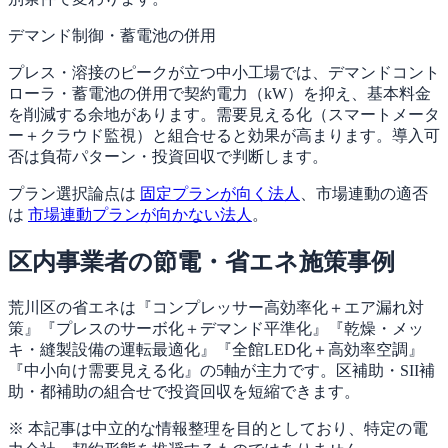
デマンド制御・蓄電池の併用
プレス・溶接のピークが立つ中小工場では、デマンドコント
ローラ・蓄電池の併用で契約電力（kW）を抑え、基本料金
を削減する余地があります。需要見える化（スマートメータ
ー＋クラウド監視）と組合せると効果が高まります。導入可
否は負荷パターン・投資回収で判断します。
プラン選択論点は
固定プランが向く法人
、市場連動の適否
は
市場連動プランが向かない法人
。
区内事業者の節電・省エネ施策事例
荒川区の省エネは『コンプレッサー高効率化＋エア漏れ対
策』『プレスのサーボ化＋デマンド平準化』『乾燥・メッ
キ・縫製設備の運転最適化』『全館LED化＋高効率空調』
『中小向け需要見える化』の5軸が主力です。区補助・SII補
助・都補助の組合せで投資回収を短縮できます。
※ 本記事は中立的な情報整理を目的としており、特定の電