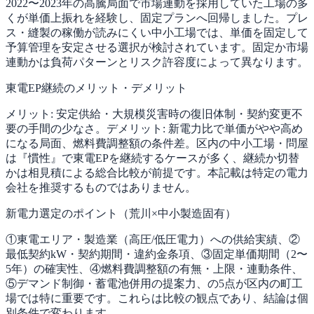
2022〜2023年の高騰局面で市場連動を採用していた工場の多
くが単価上振れを経験し、固定プランへ回帰しました。プレ
ス・縫製の稼働が読みにくい中小工場では、単価を固定して
予算管理を安定させる選択が検討されています。固定か市場
連動かは負荷パターンとリスク許容度によって異なります。
東電EP継続のメリット・デメリット
メリット: 安定供給・大規模災害時の復旧体制・契約変更不
要の手間の少なさ。デメリット: 新電力比で単価がやや高め
になる局面、燃料費調整額の条件差。区内の中小工場・問屋
は『慣性』で東電EPを継続するケースが多く、継続か切替
かは相見積による総合比較が前提です。本記載は特定の電力
会社を推奨するものではありません。
新電力選定のポイント（荒川×中小製造固有）
①東電エリア・製造業（高圧/低圧電力）への供給実績、②
最低契約kW・契約期間・違約金条項、③固定単価期間（2〜
5年）の確実性、④燃料費調整額の有無・上限・連動条件、
⑤デマンド制御・蓄電池併用の提案力、の5点が区内の町工
場では特に重要です。これらは比較の観点であり、結論は個
別条件で変わります。