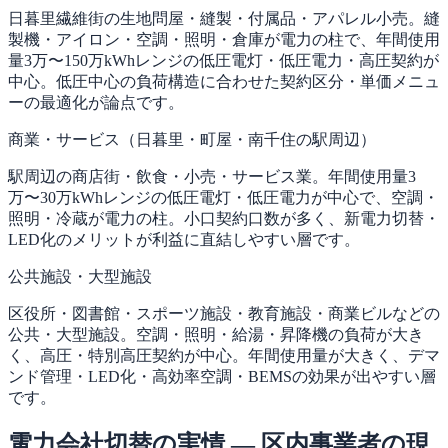
日暮里繊維街の生地問屋・縫製・付属品・アパレル小売。縫
製機・アイロン・空調・照明・倉庫が電力の柱で、年間使用
量3万〜150万kWhレンジの低圧電灯・低圧電力・高圧契約が
中心。低圧中心の負荷構造に合わせた契約区分・単価メニュ
ーの最適化が論点です。
商業・サービス（日暮里・町屋・南千住の駅周辺）
駅周辺の商店街・飲食・小売・サービス業。年間使用量3
万〜30万kWhレンジの低圧電灯・低圧電力が中心で、空調・
照明・冷蔵が電力の柱。小口契約口数が多く、新電力切替・
LED化のメリットが利益に直結しやすい層です。
公共施設・大型施設
区役所・図書館・スポーツ施設・教育施設・商業ビルなどの
公共・大型施設。空調・照明・給湯・昇降機の負荷が大き
く、高圧・特別高圧契約が中心。年間使用量が大きく、デマ
ンド管理・LED化・高効率空調・BEMSの効果が出やすい層
です。
電力会社切替の実情 — 区内事業者の現