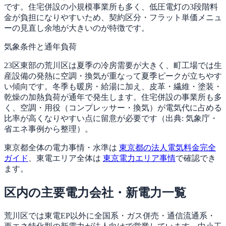
です。住宅併設の小規模事業所も多く、低圧電灯の3段階料
金が負担になりやすいため、契約区分・フラット単価メニュ
ーの見直し余地が大きいのが特徴です。
気象条件と通年負荷
23区東部の荒川区は夏季の冷房需要が大きく、町工場では生
産設備の発熱に空調・換気が重なって夏季ピークが立ちやす
い傾向です。冬季も暖房・給湯に加え、皮革・繊維・塗装・
乾燥の加熱負荷が通年で発生します。住宅併設の事業所も多
く、空調・用役（コンプレッサー・換気）が電気代に占める
比率が高くなりやすい点に留意が必要です（出典: 気象庁・
省エネ事例から整理）。
東京都全体の電力事情・水準は
東京都の法人電気料金完全
ガイド
、東電エリア全体は
東京電力エリア事情
で確認でき
ます。
区内の主要電力会社・新電力一覧
荒川区では東電EP以外に全国系・ガス併売・通信流通系・