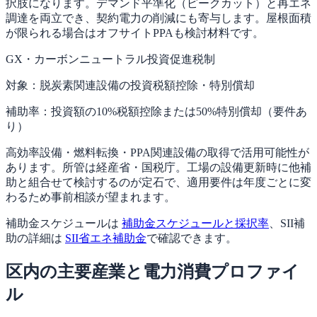
択肢になります。デマンド平準化（ピークカット）と再エネ
調達を両立でき、契約電力の削減にも寄与します。屋根面積
が限られる場合はオフサイトPPAも検討材料です。
GX・カーボンニュートラル投資促進税制
対象：
脱炭素関連設備の投資税額控除・特別償却
補助率：
投資額の10%税額控除または50%特別償却（要件あ
り）
高効率設備・燃料転換・PPA関連設備の取得で活用可能性が
あります。所管は経産省・国税庁。工場の設備更新時に他補
助と組合せて検討するのが定石で、適用要件は年度ごとに変
わるため事前相談が望まれます。
補助金スケジュールは
補助金スケジュールと採択率
、SII補
助の詳細は
SII省エネ補助金
で確認できます。
区内の主要産業と電力消費プロファイ
ル