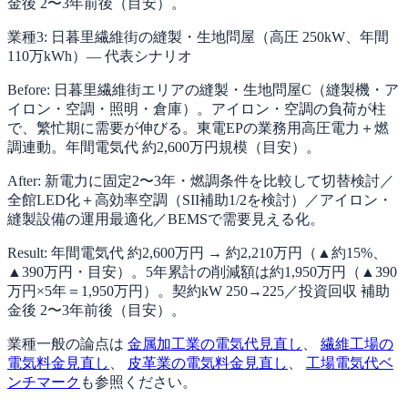
金後 2〜3年前後（目安）。
業種3: 日暮里繊維街の縫製・生地問屋（高圧 250kW、年間
110万kWh）— 代表シナリオ
Before: 日暮里繊維街エリアの縫製・生地問屋C（縫製機・ア
イロン・空調・照明・倉庫）。アイロン・空調の負荷が柱
で、繁忙期に需要が伸びる。東電EPの業務用高圧電力＋燃
調連動。年間電気代 約2,600万円規模（目安）。
After: 新電力に固定2〜3年・燃調条件を比較して切替検討／
全館LED化＋高効率空調（SII補助1/2を検討）／アイロン・
縫製設備の運用最適化／BEMSで需要見える化。
Result: 年間電気代 約2,600万円 → 約2,210万円（▲約15%、
▲390万円・目安）。5年累計の削減額は約1,950万円（▲390
万円×5年＝1,950万円）。契約kW 250→225／投資回収 補助
金後 2〜3年前後（目安）。
業種一般の論点は
金属加工業の電気代見直し
、
繊維工場の
電気料金見直し
、
皮革業の電気料金見直し
、
工場電気代ベ
ンチマーク
も参照ください。