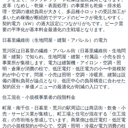
皮革（なめし・乾燥・表面処理）の事業所も乾燥・排水処
理・空調の連続負荷が大きく、多品種小ロットの受託加工が
多いため稼働が断続的でデマンドのピークが発生しやすく、
契約電力（kW）の過大設定につながりがちです。ピーク需
要の平準化が基本料金最適化の主戦場となります。
日暮里繊維街（生地問屋・縫製・アパレル）の電力
荒川区は日暮里の繊維・アパレル街（日暮里繊維街・生地問
屋・縫製）で知られ、生地問屋・縫製・付属品・小売を担う
事業所が集積します。電力は縫製機・アイロン・空調・照
明・倉庫が消費の柱で、低圧電灯・低圧電力の小〜中規模契
約が中心です。問屋・小売は照明・空調・冷暖房、縫製は設
備の運転負荷が論点となり、低圧中心の負荷構造に合わせた
契約区分・単価メニューの最適化が削減の入口です。
住工混在・小規模事業者の段階料金
町屋・南千住・日暮里・荒川の駅周辺には商店街・飲食・小
売・サービス業が集積し、町工場と住宅が混在する「住工混
在」の市街地を形成しています。商業側は低圧電灯・低圧電
力の小規模契約が中心で、空調・照明・冷蔵が電力消費の柱