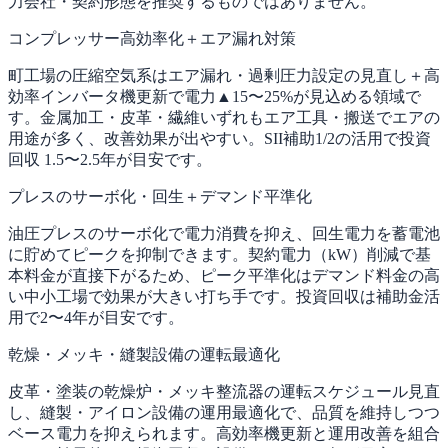
力会社・契約形態を推奨するものではありません。
コンプレッサー高効率化＋エア漏れ対策
町工場の圧縮空気系はエア漏れ・過剰圧力設定の見直し＋高
効率インバータ機更新で電力▲15〜25%が見込める領域で
す。金属加工・皮革・繊維いずれもエア工具・搬送でエアの
用途が多く、改善効果が出やすい。SII補助1/2の活用で投資
回収 1.5〜2.5年が目安です。
プレスのサーボ化・回生＋デマンド平準化
油圧プレスのサーボ化で電力消費を抑え、回生電力を蓄電池
に貯めてピークを抑制できます。契約電力（kW）削減で基
本料金が直接下がるため、ピーク平準化はデマンド料金の高
い中小工場で効果が大きい打ち手です。投資回収は補助金活
用で2〜4年が目安です。
乾燥・メッキ・縫製設備の運転最適化
皮革・塗装の乾燥炉・メッキ整流器の運転スケジュール見直
し、縫製・アイロン設備の運用最適化で、品質を維持しつつ
ベース電力を抑えられます。高効率機更新と運用改善を組合