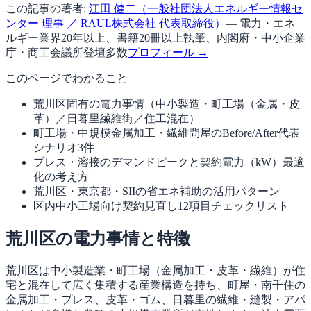
この記事の著者:
江田 健二（一般社団法人エネルギー情報セ
ンター 理事 ／ RAUL株式会社 代表取締役）
— 電力・エネ
ルギー業界20年以上、書籍20冊以上執筆、内閣府・中小企業
庁・商工会議所登壇多数
プロフィール →
このページでわかること
荒川区固有の電力事情（中小製造・町工場（金属・皮
革）／日暮里繊維街／住工混在）
町工場・中規模金属加工・繊維問屋のBefore/After代表
シナリオ3件
プレス・溶接のデマンドピークと契約電力（kW）最適
化の考え方
荒川区・東京都・SIIの省エネ補助の活用パターン
区内中小工場向け契約見直し12項目チェックリスト
荒川区の電力事情と特徴
荒川区は中小製造業・町工場（金属加工・皮革・繊維）が住
宅と混在して広く集積する産業構造を持ち、町屋・南千住の
金属加工・プレス、皮革・ゴム、日暮里の繊維・縫製・アパ