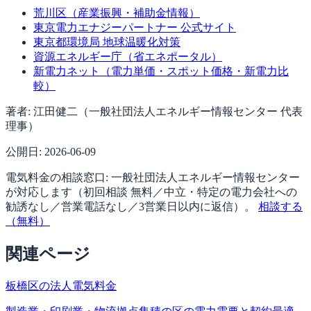
荒川区（産業振興・補助金情報）
東京電力エナジーパートナー 公式サイト
東京都環境局 地球温暖化対策
資源エネルギー庁（省エネポータル）
新電力ネット（電力単価・スポット価格・新電力比
較）
著者:
江田健二（一般社団法人エネルギー情報センター 代表
理事）
公開日:
2026-06-09
電気料金の相談窓口:
一般社団法人エネルギー情報センター
が対応します（
初回相談 無料／中立・特定の電力会社への
勧誘なし／営業電話なし／3営業日以内に返信
）。
相談する
（無料）
関連ページ
板橋区の法人電気料金