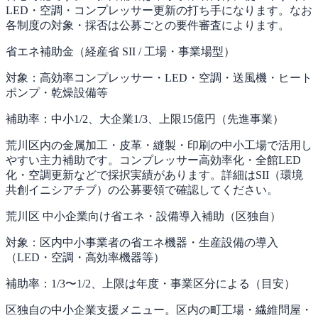
LED・空調・コンプレッサー更新の打ち手になります。なお
各制度の対象・採否は公募ごとの要件審査によります。
省エネ補助金（経産省 SII / 工場・事業場型）
対象：
高効率コンプレッサー・LED・空調・送風機・ヒート
ポンプ・乾燥設備等
補助率：
中小1/2、大企業1/3、上限15億円（先進事業）
荒川区内の金属加工・皮革・縫製・印刷の中小工場で活用し
やすい主力補助です。コンプレッサー高効率化・全館LED
化・空調更新などで採択実績があります。詳細はSII（環境
共創イニシアチブ）の公募要領で確認してください。
荒川区 中小企業向け省エネ・設備導入補助（区独自）
対象：
区内中小事業者の省エネ機器・生産設備の導入
（LED・空調・高効率機器等）
補助率：
1/3〜1/2、上限は年度・事業区分による（目安）
区独自の中小企業支援メニュー。区内の町工場・繊維問屋・