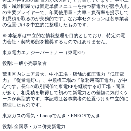
再エネ特化型の新電力が法人向けで営業しています。中小工
場・繊維問屋では固定単価メニューを持つ新電力が競争入札
の主要プレイヤーで、年間使用量・力率・負荷率を提示して
相見積を取るのが実務的です。なお本セクションは各事業者
の位置づけを中立的に整理したものです。
※ 本記事は中立的な情報整理を目的としており、特定の電
力会社・契約形態を推奨するものではありません。
東京電力エナジーパートナー（東電EP）
役割:
一般小売事業者
荒川区内シェア最大。中小工場・店舗の低圧電力『低圧電
力』『従量電灯C』、中規模工場の『業務用高圧電力』が中
心です。長年の取引関係で東電EPを継続する町工場・問屋
が多く、相見積を取得して初めて新電力との差額に気付くケ
ースが典型的です。本記載は各事業者の位置づけを中立的に
整理したものです。
東京ガスの電気・Looopでんき・ENEOSでんき
役割:
全国系・ガス併売新電力