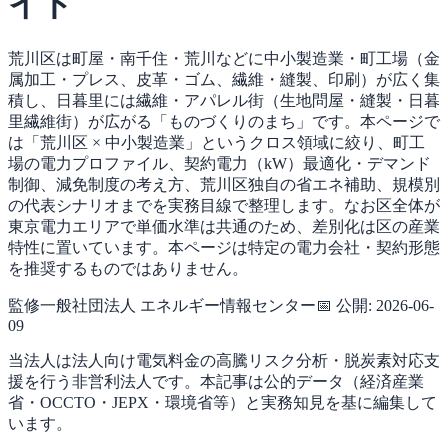
イド
荒川区は町屋・南千住・荒川などに中小製造業・町工場（金
属加工・プレス、皮革・ゴム、繊維・縫製、印刷）が広く集
積し、日暮里には繊維・アパレル街（生地問屋・縫製・日暮
里繊維街）が広がる「ものづくりのまち」です。本ページで
は「荒川区 × 中小製造業」というクロス領域に絞り、町工
場の電力プロファイル、契約電力（kW）最適化・デマンド
制御、減免制度の考え方、荒川区独自の省エネ補助、規模別
の代表シナリオまでを実務目線で整理します。なお区全体が
東京電力エリアで単価水準は共通のため、差別化は区の産業
特性に置いています。本ページは特定の電力会社・契約形態
を推奨するものではありません。
監修
一般社団法人 エネルギー情報センター
📅 公開:
2026-06-
09
当法人は法人向け電気料金の高騰リスク分析・脱炭素対応支
援を行う非営利法人です。本記事は公的データ（経済産業
省・OCCTO・JEPX・環境省等）と実務知見を基に編集して
います。