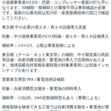
小規模事業者のLED・空調・コンプレッサー更新の打ち手に
なります。SII補助・都補助との重複可否は事前確認が必要
です。最新の公募内容は荒川区・産業振興団体の窓口で確認
してください。
東京都 中小企業の省エネ・再エネ設備導入支援
対象：
中小規模事業所のCO2削減・省エネ・再エネ設備導入
補助率：
1/3〜2/3、上限は事業規模による
東京都（クール・ネット東京等）の補助。中小製造業の高効
率設備・自家消費太陽光・蓄電池の導入で活用例がありま
す。地球温暖化対策報告書制度の対象事業所には別途インセ
ンティブがあります。
需要家主導型 PPA / 蓄電池併設補助
対象：
自家消費型太陽光・蓄電池の同時導入
補助率：
1/2以内、kWh定額補助型もあり（事業による）
屋根面積を確保できる工場では自家消費太陽光＋蓄電池が選