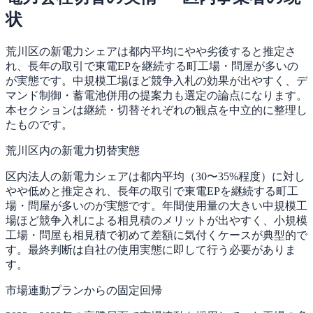
状
荒川区の新電力シェアは都内平均にやや劣後すると推定さ
れ、長年の取引で東電EPを継続する町工場・問屋が多いの
が実態です。中規模工場ほど競争入札の効果が出やすく、デ
マンド制御・蓄電池併用の提案力も選定の論点になります。
本セクションは継続・切替それぞれの観点を中立的に整理し
たものです。
荒川区内の新電力切替実態
区内法人の新電力シェアは都内平均（30〜35%程度）に対し
やや低めと推定され、長年の取引で東電EPを継続する町工
場・問屋が多いのが実態です。年間使用量の大きい中規模工
場ほど競争入札による相見積のメリットが出やすく、小規模
工場・問屋も相見積で初めて差額に気付くケースが典型的で
す。最終判断は自社の使用実態に即して行う必要がありま
す。
市場連動プランからの固定回帰