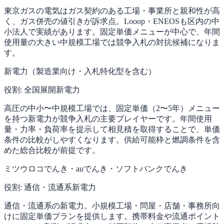
東京ガスの電気はガス契約のある工場・事業所と親和性が高
く、ガス併売の値引きが訴求点。Looop・ENEOSも区内の中
小法人で実績があります。固定単価メニューが中心で、年間
使用量の大きい中規模工場では競争入札の対抗候補になりま
す。
新電力（製造業向け・入札特化型を含む）
役割:
全国展開新電力
高圧の中小〜中規模工場では、固定単価（2〜5年）メニュー
を持つ新電力が競争入札の主要プレイヤーです。年間使用
量・力率・負荷率を提示して相見積を取得することで、単価
条件の比較がしやすくなります。供給可能枠と燃調条件を含
めた総合比較が前提です。
ミツウロコでんき・auでんき・ソフトバンクでんき
役割:
通信・流通系新電力
通信・流通系の新電力。小規模工場・問屋・店舗・事務所向
けに固定単価プランを提供します。携帯料金や流通ポイント