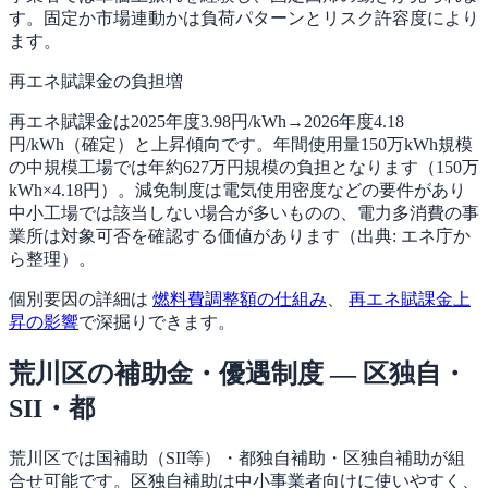
す。固定か市場連動かは負荷パターンとリスク許容度により
ます。
再エネ賦課金の負担増
再エネ賦課金は2025年度3.98円/kWh→2026年度4.18
円/kWh（確定）と上昇傾向です。年間使用量150万kWh規模
の中規模工場では年約627万円規模の負担となります（150万
kWh×4.18円）。減免制度は電気使用密度などの要件があり
中小工場では該当しない場合が多いものの、電力多消費の事
業所は対象可否を確認する価値があります（出典: エネ庁か
ら整理）。
個別要因の詳細は
燃料費調整額の仕組み
、
再エネ賦課金上
昇の影響
で深掘りできます。
荒川区の補助金・優遇制度 — 区独自・
SII・都
荒川区では国補助（SII等）・都独自補助・区独自補助が組
合せ可能です。区独自補助は中小事業者向けに使いやすく、