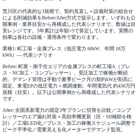
荒川区の代表的な3規模で、契約見直し＋設備対策の組合せ
による削減効果をBefore/After方式で提示します。いずれも公
開事例・業界目安から再構成した代表シナリオで、数値は目
安レンジです。5年累計は年額×5で算定しています。実際の
効果は各社の設備・運用条件で変わります。
業種1: 町工場・金属プレス（低圧電力 60kW、年間 18万
kWh）— 代表シナリオ
Before: 町屋・南千住エリアの金属プレスの町工場A（プレ
ス・NC加工・コンプレッサー）。受託加工で稼働が断続
的、デマンド管理は手動で夏季ピーク月の契約kWが割高に
固定。東電EPの低圧電力＋燃調連動。年間電気代 約430万円
規模（目安）。以下は公開事例から再構成した代表シナリオ
です。
After: 全国系新電力の固定2年プランに切替を比較／コンプ
レッサーのエア漏れ対策＋高効率機更新（区・SII補助を検
討）／工場LED化／プレス・加工の稼働スケジュール調整で
ピーク平準化／需要見える化メーターでデマンド監視。