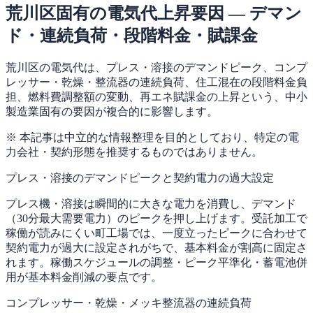
荒川区固有の電気代上昇要因 — デマン
ド・連続負荷・段階料金・賦課金
荒川区の電気代は、プレス・溶接のデマンドピーク、コンプ
レッサー・乾燥・整流器の連続負荷、住工混在の段階料金負
担、燃料費調整額の変動、再エネ賦課金の上昇という、中小
製造業固有の要因が複合的に影響します。
※ 本記事は中立的な情報整理を目的としており、特定の電
力会社・契約形態を推奨するものではありません。
プレス・溶接のデマンドピークと契約電力の過大設定
プレス機・溶接は瞬間的に大きな電力を消費し、デマンド
（30分最大需要電力）のピークを押し上げます。受託加工で
稼働が読みにくい町工場では、一度立ったピークに合わせて
契約電力が過大に設定されがちで、基本料金が割高に固定さ
れます。稼働スケジュールの調整・ピーク平準化・蓄電池併
用が基本料金削減の要点です。
コンプレッサー・乾燥・メッキ整流器の連続負荷