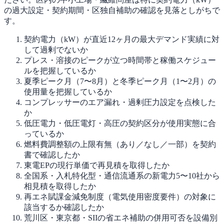
の過大設定・契約期間・区独自補助の確認を見落としがちで
す。
契約電力（kW）が直近12ヶ月の最大デマンド実績に対
して過剰でないか
プレス・溶接のピークが立つ時間帯と稼働スケジュー
ルを把握しているか
夏季ピーク月（7〜8月）と冬季ピーク月（1〜2月）の
使用量を把握しているか
コンプレッサーのエア漏れ・過剰圧力設定を点検した
か
低圧電力・低圧電灯・高圧の契約区分が使用実態に合
っているか
燃料費調整額の上限有無（あり／なし／一部）を契約
書で確認したか
東電EPの現行単価で再見積を取得したか
全国系・入札特化型・通信流通系の新電力5〜10社から
相見積を取得したか
再エネ賦課金減免制度（電気使用密度要件）の対象に
該当するか確認したか
荒川区・東京都・SIIの省エネ補助の併用可否を設備別