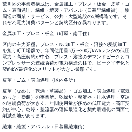
荒川区の事業者構成は、金属加工・プレス・板金、皮革・ゴ
ム・表面処理、繊維・縫製・アパレル（日暮里繊維街）、駅
周辺の商業・サービス、公共・大型施設の5層構造です。そ
れぞれ電力消費パターンと契約区分が異なります。
金属加工・プレス・板金（町屋・南千住）
区内の主力業種。プレス・NC加工・板金・溶接の受託加工
を担う町工場群で、年間使用量5万〜300万kWhレンジの低圧
電力・高圧契約が中心。プレス・溶接のデマンドピークとコ
ンプレッサーの連続負荷が電力構造の柱で、ピーク平準化と
契約kW最適化のメリットが大きい業態です。
皮革・ゴム・表面処理（区内各所）
皮革（なめし・乾燥・革製品）・ゴム加工・表面処理（電気
めっき・塗装）の事業所。乾燥炉・整流器・排水処理・空調
の連続負荷が大きく、年間使用量が多めの低圧電力・高圧契
約が中心。乾燥・整流器の運転最適化と契約最適化の両面で
削減余地があります。
繊維・縫製・アパレル（日暮里繊維街）