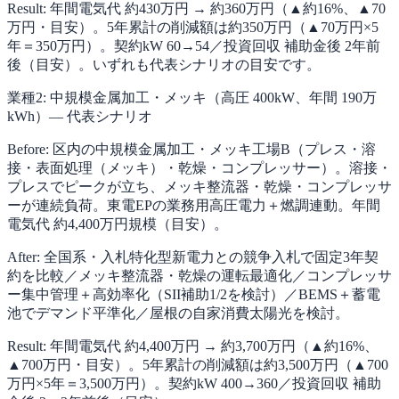
Result: 年間電気代 約430万円 → 約360万円（▲約16%、▲70
万円・目安）。5年累計の削減額は約350万円（▲70万円×5
年＝350万円）。契約kW 60→54／投資回収 補助金後 2年前
後（目安）。いずれも代表シナリオの目安です。
業種2: 中規模金属加工・メッキ（高圧 400kW、年間 190万
kWh）— 代表シナリオ
Before: 区内の中規模金属加工・メッキ工場B（プレス・溶
接・表面処理（メッキ）・乾燥・コンプレッサー）。溶接・
プレスでピークが立ち、メッキ整流器・乾燥・コンプレッサ
ーが連続負荷。東電EPの業務用高圧電力＋燃調連動。年間
電気代 約4,400万円規模（目安）。
After: 全国系・入札特化型新電力との競争入札で固定3年契
約を比較／メッキ整流器・乾燥の運転最適化／コンプレッサ
ー集中管理＋高効率化（SII補助1/2を検討）／BEMS＋蓄電
池でデマンド平準化／屋根の自家消費太陽光を検討。
Result: 年間電気代 約4,400万円 → 約3,700万円（▲約16%、
▲700万円・目安）。5年累計の削減額は約3,500万円（▲700
万円×5年＝3,500万円）。契約kW 400→360／投資回収 補助