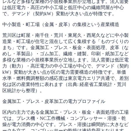
レルなど多様な業種の小規模事業所が立地します。法人需要
は低圧電力・高圧の中小工場と低圧中心の繊維問屋が中心
で、デマンド（契約kW）変動が大きい点が特徴です。
中小製造・町工場（金属・皮革）の集積という産業構造
荒川区は町屋・南千住・荒川・東尾久・西尾久などに中小製
造業・町工場が住宅と混在して広く集積する「ものづくりの
まち」です。金属加工・プレス・板金・表面処理、皮革（な
めし・革製品）・ゴム加工、繊維・縫製、印刷・紙加工など
多様な業種の小規模事業所が立地します。法人需要は低圧電
力（動力）・高圧電力の中小工場が中心で、デマンド（契約
kW）変動が大きい点が区の電力需要構造の特徴です。単価
水準・燃料費調整額の感応度は東京電力エリア共通で、差別
化は区の産業特性に表れます（出典: 経産省工業統計・荒川
区統計から整理）。
金属加工・プレス・皮革加工の電力プロファイル
区内の主力である金属加工・プレス・板金・表面処理の工場
では、プレス機・NC工作機械・コンプレッサー・溶接・乾
燥が電力消費の中心です。プレス・溶接は瞬間的に大きなピ
ークを立て、コンプレッサーや乾燥は連続負荷となります。