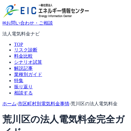
✉
お問い合わせ・ご相談
法人電気料金ナビ
TOP
リスク診断
料金比較
シナリオ試算
解説記事
業種別ガイド
特集
振り返り
相談する
ホーム
›
市区町村別電気料金事情
›
荒川区の法人電気料金
荒川区の法人電気料金完全ガ