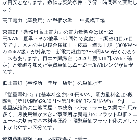
が目安となります。数値は契約条件・季節・時間帯で変動し
ます。
高圧電力（業務用）の単価水準 — 中規模工場
東電EP『業務用高圧電力』の電力量料金は18〜22
円/kWh（夏季・その他季・時間帯で変動）＋調整項目が目
安です。区内の中規模金属加工・皮革・縫製工場（300kW〜
2,000kW級）が対象で、新電力経由で2〜4円/kWh安くなるケ
ースもあります。再エネ賦課金（2026年度4.18円/kWh・確
定）と燃調を加えた実質単価は22〜27円/kWhレンジが目安
です。
低圧電灯（事務所・問屋・店舗）の単価水準
『従量電灯C』は基本料金 約290円/kVA、電力量料金は3段
階制（第1段階約29.80円〜第3段階約37.45円/kWh）です。日
暮里繊維街の生地問屋・事務所・小売・サービス業で利用が
多く、月使用量が大きい事業所は新電力のフラット単価メニ
ューへの切替で基本料金圧縮・段階単価フラット化のメリッ
トが出やすい区分です。
燃料費調整額・再エネ賦課金の上乗せ