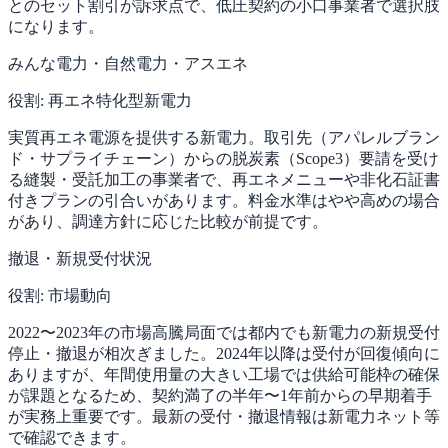
とのセット割引が訴求点で、低圧契約の小口事業者で選択肢
になります。
みんな電力・自然電力・アスエネ
役割:
再エネ特化型新電力
実質再エネ電源を提供する新電力。取引先（アパレルブラン
ド・サプライチェーン）からの脱炭素（Scope3）要請を受け
る縫製・受託加工の事業者で、再エネメニューや非化石証書
付きプランの引合いがあります。料金水準はやや高めの場合
があり、調達方針に応じた比較が前提です。
撤退・新規受付状況
役割:
市場動向
2022〜2023年の市場高騰局面では都内でも新電力の新規受付
停止・撤退が相次ぎました。2024年以降は受付が回復傾向に
ありますが、年間使用量の大きい工場では供給可能枠の確保
が課題となるため、契約満了の半年〜1年前からの早期着手
が実務上重要です。最新の受付・撤退情報は新電力ネット等
で確認できます。