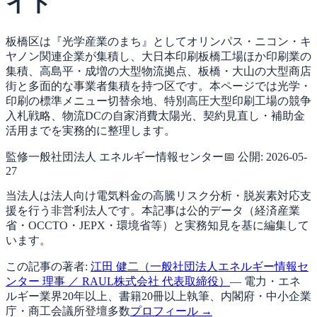
イド
板橋区は『光学産業のまち』としてオリンパス・ニコン・キ
ヤノン関連企業が集積し、大日本印刷板橋工場ほか印刷業の
集積、高島平・成増の大型物流拠点、板橋・大山の大型商店
街と多面的な事業者集積を持つ区です。本ページでは光学・
印刷の標準メニュー切替余地、特別高圧大型印刷工場の競争
入札戦略、物流DCの自家消費太陽光、契約見直し・補助金
活用までを実務的に整理します。
監修
一般社団法人 エネルギー情報センター
📅 公開:
2026-05-
27
当法人は法人向け電気料金の高騰リスク分析・脱炭素対応支
援を行う非営利法人です。本記事は公的データ（経済産業
省・OCCTO・JEPX・環境省等）と実務知見を基に編集して
います。
この記事の著者:
江田 健二（一般社団法人エネルギー情報セ
ンター 理事 ／ RAUL株式会社 代表取締役）
— 電力・エネ
ルギー業界20年以上、書籍20冊以上執筆、内閣府・中小企業
庁・商工会議所登壇多数
プロフィール →