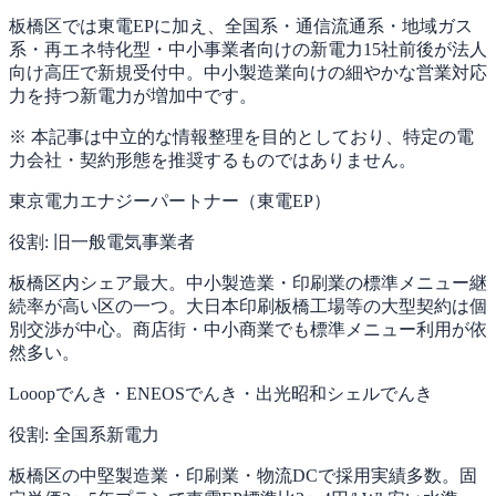
板橋区では東電EPに加え、全国系・通信流通系・地域ガス
系・再エネ特化型・中小事業者向けの新電力15社前後が法人
向け高圧で新規受付中。中小製造業向けの細やかな営業対応
力を持つ新電力が増加中です。
※ 本記事は中立的な情報整理を目的としており、特定の電
力会社・契約形態を推奨するものではありません。
東京電力エナジーパートナー（東電EP）
役割:
旧一般電気事業者
板橋区内シェア最大。中小製造業・印刷業の標準メニュー継
続率が高い区の一つ。大日本印刷板橋工場等の大型契約は個
別交渉が中心。商店街・中小商業でも標準メニュー利用が依
然多い。
Looopでんき・ENEOSでんき・出光昭和シェルでんき
役割:
全国系新電力
板橋区の中堅製造業・印刷業・物流DCで採用実績多数。固