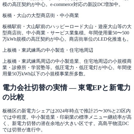
模の高圧契約が中心。e-commerce対応の新設DC増加中。
板橋・大山の大型商店街・中小商業
板橋駅前・大山駅前のハッピーロード大山・遊座大山等の大
型商店街。中小商業・サービス業集積。年間使用量50〜500
万kWh規模の高圧契約が中心。商店街単位のLED化推進も。
上板橋・東武練馬の中小製造・住宅地周辺
上板橋・東武練馬周辺の中小製造業、住宅地周辺の小規模商
業・診療所・学習塾等。低圧電力・低圧電灯が中心。年間使
用量50万kWh以下の小規模事業所多数。
電力会社切替の実情 — 東電EPと新電力
の比較
板橋区の新電力シェアは2024年時点で推計25〜30%と23区内
では中程度。中小製造業・印刷業の標準メニュー継続率が高
く、新電力切替の潜在余地が大きい区です。高島平物流DC
では切替が進行中。