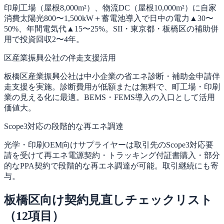
印刷工場（屋根8,000m²）、物流DC（屋根10,000m²）に自家
消費太陽光800〜1,500kW＋蓄電池導入で日中の電力▲30〜
50%、年間電気代▲15〜25%。SII・東京都・板橋区の補助併
用で投資回収2〜4年。
区産業振興公社の伴走支援活用
板橋区産業振興公社は中小企業の省エネ診断・補助金申請伴
走支援を実施。診断費用が低額または無料で、町工場・印刷
業の見える化に最適。BEMS・FEMS導入の入口として活用
価値大。
Scope3対応の段階的な再エネ調達
光学・印刷OEM向けサプライヤーは取引先のScope3対応要
請を受けて再エネ電源契約・トラッキング付証書購入・部分
的なPPA契約で段階的な再エネ調達が可能。取引継続にも寄
与。
板橋区向け契約見直しチェックリスト
（12項目）