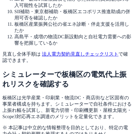
入可能性を試算したか
SII補助・東京都補助・板橋区エコポリス推進助成の併
用可否を確認したか
板橋区産業振興公社の省エネ診断・伴走支援を活用し
たか
高島平・成増の物流DC新設動向と自社電力需要への影
響を把握しているか
見直し全体手順は
法人電力契約見直しチェックリスト
で確
認できます。
シミュレーターで板橋区の電気代上振
れリスクを確認する
板橋区は光学産業・印刷業・物流DC・商店街など区固有の
事業者構成を持ちます。シミュレーターで自社条件における
上振れ幅を試算し、新電力切替・印刷機更新・屋根太陽光・
Scope3対応再エネ調達のメリットを定量化できます。
※ 本記事は中立的な情報整理を目的としており、特定の電
力会社・契約形態を推奨するものではありません。