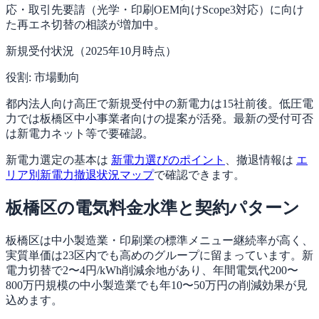
応・取引先要請（光学・印刷OEM向けScope3対応）に向け
た再エネ切替の相談が増加中。
新規受付状況（2025年10月時点）
役割:
市場動向
都内法人向け高圧で新規受付中の新電力は15社前後。低圧電
力では板橋区中小事業者向けの提案が活発。最新の受付可否
は新電力ネット等で要確認。
新電力選定の基本は
新電力選びのポイント
、撤退情報は
エ
リア別新電力撤退状況マップ
で確認できます。
板橋区の電気料金水準と契約パターン
板橋区は中小製造業・印刷業の標準メニュー継続率が高く、
実質単価は23区内でも高めのグループに留まっています。新
電力切替で2〜4円/kWh削減余地があり、年間電気代200〜
800万円規模の中小製造業でも年10〜50万円の削減効果が見
込めます。