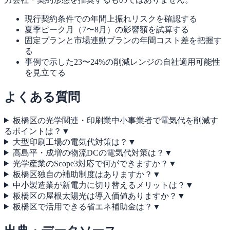
現行契約条件での年間上振れリスクを確認する
夏季ピーク月（7〜8月）の影響額を試算する
固定プランと市場連動プランの年間コスト差を把握す
る
事例で示した23〜24%の削減レンジの自社適用可能性
を見立てる
よくある質問
板橋区の光学関連・印刷業中小事業者で電気代を削減す
るポイントは？
▼
大型印刷工場の電気代対策は？
▼
高島平・成増の物流DCの電気代対策は？
▼
光学産業のScope3対応で何ができますか？
▼
板橋区独自の補助制度はありますか？
▼
中小製造業が新電力に切り替えるメリットは？
▼
板橋区の屋根太陽光は導入価値ありますか？
▼
板橋区で活用できる省エネ補助金は？
▼