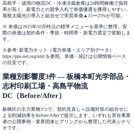
高島平・成増の物流DC・冷凍冷蔵倉庫は24時間稼働で負荷
率が高く、新電力との競争入札で単価優遇を獲得しやすい。
屋根太陽光の導入と組合せで実質単価▲15〜25%が可能。
※ 単価は2025年10月時点の標準メニューを基準に整理。実
際の単価は契約条件・季節・時間帯・新電力選定で変動しま
す。
※参考: 新電力ネット（電力単価・エリア別データ）
https://pps-net.org/unit を参照。単価・統計は公開情報ベース
の目安です。
業種別影響度3件 — 板橋本町光学部品・
志村印刷工場・高島平物流
DC（Before/After）
板橋区の主力業種3つで、契約見直し＋設備対策の組合せに
よる削減効果をBefore/Afterで提示します。いずれも実在事業
者の公開事例・業界団体ヒアリングから整理した代表シナリ
オです。