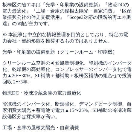
板橋区の省エネは『光学・印刷業の設備更新』『物流DCの
電力最適化』『工場・倉庫の屋根太陽光・自家消費』『区産
業振興公社の伴走支援活用』『Scope3対応の段階的再エネ調
達』の5軸が主力です。
※ 本記事は中立的な情報整理を目的としており、特定の電
力会社・契約形態を推奨するものではありません。
光学・印刷業の設備更新（クリーンルーム・印刷機）
クリーンルーム空調の可変風量制御化、印刷機のインバータ
化、乾燥機の高効率化、コンプレッサーのインバータ化で電
力▲20〜30%。SII補助＋都補助＋板橋区補助の組合せで投資
回収 2〜3年。
物流DC・冷凍冷蔵倉庫の電力最適化
冷凍機のインバータ化、断熱強化、デマンドピーク制御、自
家消費太陽光＋蓄電池で電力▲15〜25%。SII補助の冷凍冷蔵
設備区分は採択率が高い。
工場・倉庫の屋根太陽光・自家消費