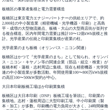
板橋区の事業者集積と電力需要構造
板橋区は東京電力エナジーパートナーの供給エリアで、約
2,000社の中小製造業（精密機械・光学機器・印刷）と高島
平・成増の大型物流拠点、板橋・大山の大型商店街が並列す
る複合構造。区内年間電力需要は推計10〜12億kWh規模と推
計。光学産業の伝統と印刷業集積が産業の柱。
光学産業のまち板橋（オリンパス・ニコン関連）
板橋区はかつて『光学産業のまち』として知られ、オリンパ
ス・ニコン・キヤノン等の関連企業（部品・組立・検査）が
板橋本町・蓮根・志村周辺に集積。現在も精密機器・光学関
連の中小製造業が多数活動。年間使用量100〜800万kWh規模
の高圧100〜500kW契約が中心。
大日本印刷板橋工場ほか印刷業集積
板橋区は大日本印刷（DNP）板橋工場を筆頭に、印刷業の
集積地。志村・蓮根周辺に大型印刷工場、中小印刷業（製
本・加工）が多数。印刷機の電力負荷が大きく、24時間稼働