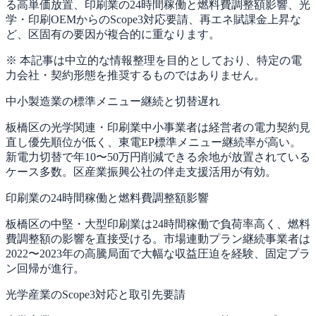
る高単価放置、印刷業の24時間稼働と燃料費調整額影響、光
学・印刷OEMからのScope3対応要請、再エネ賦課金上昇な
ど、区固有の要因が複合的に重なります。
※ 本記事は中立的な情報整理を目的としており、特定の電
力会社・契約形態を推奨するものではありません。
中小製造業の標準メニュー継続と切替遅れ
板橋区の光学関連・印刷業中小事業者は経営者の電力契約見
直し優先順位が低く、東電EP標準メニュー継続率が高い。
新電力切替で年10〜50万円削減できる余地が放置されている
ケース多数。区産業振興公社の伴走支援活用が有効。
印刷業の24時間稼働と燃料費調整額影響
板橋区の中堅・大型印刷業は24時間稼働で負荷率高く、燃料
費調整額の影響を直接受ける。市場連動プラン継続事業者は
2022〜2023年の高騰局面で大幅な収益圧迫を経験、固定プラ
ン回帰が進行。
光学産業のScope3対応と取引先要請