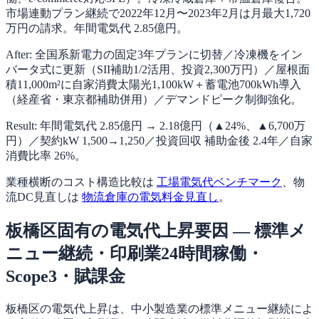
市場連動プラン継続で2022年12月〜2023年2月は月最大1,720
万円の請求。年間電気代 2.85億円。
After: 全国系新電力の固定3年プランに切替／冷凍機をイン
バータ式に更新（SII補助1/2活用、投資2,300万円）／屋根面
積11,000m²に自家消費太陽光1,100kW＋蓄電池700kWh導入
（経産省・東京都補助併用）／デマンドピーク制御強化。
Result: 年間電気代 2.85億円 → 2.18億円（▲24%、▲6,700万
円）／契約kW 1,500→1,250／投資回収 補助金後 2.4年／自家
消費比率 26%。
業種横断のコスト構造比較は
工場電気代ベンチマーク
、物
流DC見直しは
物流倉庫の電気料金見直し
。
板橋区固有の電気代上昇要因 — 標準メ
ニュー継続・印刷業24時間稼働・
Scope3・賦課金
板橋区の電気代上昇は、中小製造業の標準メニュー継続によ