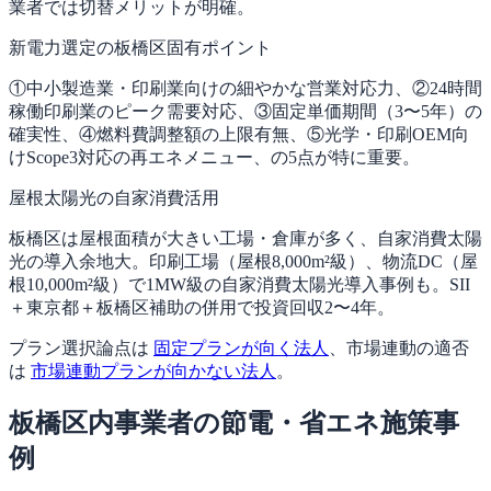
業者では切替メリットが明確。
新電力選定の板橋区固有ポイント
①中小製造業・印刷業向けの細やかな営業対応力、②24時間
稼働印刷業のピーク需要対応、③固定単価期間（3〜5年）の
確実性、④燃料費調整額の上限有無、⑤光学・印刷OEM向
けScope3対応の再エネメニュー、の5点が特に重要。
屋根太陽光の自家消費活用
板橋区は屋根面積が大きい工場・倉庫が多く、自家消費太陽
光の導入余地大。印刷工場（屋根8,000m²級）、物流DC（屋
根10,000m²級）で1MW級の自家消費太陽光導入事例も。SII
＋東京都＋板橋区補助の併用で投資回収2〜4年。
プラン選択論点は
固定プランが向く法人
、市場連動の適否
は
市場連動プランが向かない法人
。
板橋区内事業者の節電・省エネ施策事
例