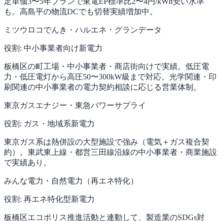
定単価3〜5年プランで東電EP標準比2〜4円/kWh安い水準
も。高島平の物流DCでも切替実績増加中。
ミツウロコでんき・ハルエネ・グランデータ
役割:
中小事業者向け新電力
板橋区の町工場・中小事業者・商店街向けで実績。低圧電
力・低圧電灯から高圧50〜300kW級まで対応。光学関連・印
刷関連の中小事業者の電力契約相談に応じる営業体制。
東京ガスエナジー・東急パワーサプライ
役割:
ガス・地域系新電力
東京ガス系は熱併設の大型施設で強み（電気＋ガス複合契
約）。東武東上線・都営三田線沿線の中小事業者・商業施設
で実績あり。
みんな電力・自然電力（再エネ特化）
役割:
再エネ特化型新電力
板橋区エコポリス推進活動と連動して、製造業のSDGs対