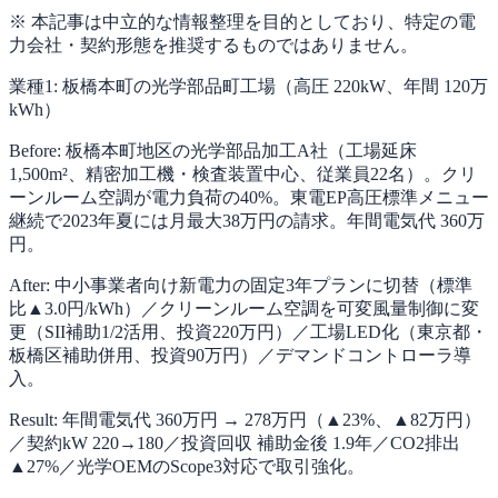
※ 本記事は中立的な情報整理を目的としており、特定の電
力会社・契約形態を推奨するものではありません。
業種1: 板橋本町の光学部品町工場（高圧 220kW、年間 120万
kWh）
Before: 板橋本町地区の光学部品加工A社（工場延床
1,500m²、精密加工機・検査装置中心、従業員22名）。クリ
ーンルーム空調が電力負荷の40%。東電EP高圧標準メニュー
継続で2023年夏には月最大38万円の請求。年間電気代 360万
円。
After: 中小事業者向け新電力の固定3年プランに切替（標準
比▲3.0円/kWh）／クリーンルーム空調を可変風量制御に変
更（SII補助1/2活用、投資220万円）／工場LED化（東京都・
板橋区補助併用、投資90万円）／デマンドコントローラ導
入。
Result: 年間電気代 360万円 → 278万円（▲23%、▲82万円）
／契約kW 220→180／投資回収 補助金後 1.9年／CO2排出
▲27%／光学OEMのScope3対応で取引強化。