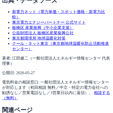
出典・データソース
新電力ネット（電力単価・スポット価格・新電力比
較）
東京電力エナジーパートナー 公式サイト
板橋区 産業振興（中小企業支援）
公益財団法人 板橋区産業振興公社
東京都環境局 地球温暖化対策
クール・ネット東京（東京都地球温暖化防止活動推進
センター）
著者:
江田健二（一般社団法人エネルギー情報センター 代表
理事）
公開日:
2026-05-27
電気料金の相談窓口:
一般社団法人エネルギー情報センター
が対応します（
初回相談 無料／中立・特定の電力会社への
勧誘なし／営業電話なし／3営業日以内に返信
）。
相談する
（無料）
関連ページ