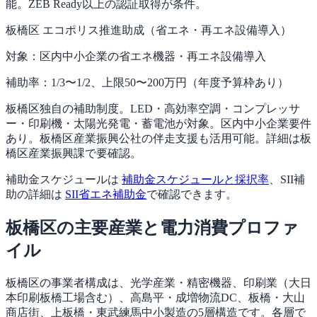
能。ZEB Ready以上の認証取得が条件。
板橋区 エコポリス推進助成（省エネ・再エネ設備導入）
対象：
区内中小企業の省エネ機器・再エネ設備導入
補助率：
1/3〜1/2、上限50〜200万円（年度予算枠あり）
板橋区独自の補助制度。LED・高効率空調・コンプレッサ
ー・印刷機・太陽光発電・蓄電池が対象。区内中小企業要件
あり。板橋区産業振興公社の伴走支援も活用可能。詳細は板
橋区産業振興課で要確認。
補助金スケジュールは
補助金スケジュールと採択率
、SII補
助の詳細は
SII省エネ補助金
で確認できます。
板橋区の主要産業と電力消費プロファ
イル
板橋区の事業者構成は、光学産業・精密機器、印刷業（大日
本印刷板橋工場含む）、高島平・成増物流DC、板橋・大山
商店街、上板橋・東武練馬中小製造の5層構造です。各層で