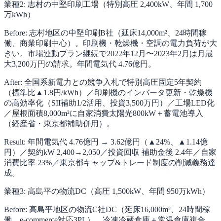
業種2: 志村の中堅印刷工場（特別高圧 2,400kW、年間 1,700
万kWh）
Before: 志村地区の中堅印刷B社（延床14,000m²、24時間稼
働、商業印刷中心）。印刷機・乾燥機・空調の電力負荷が大
きい。市場連動プラン継続で2022年12月〜2023年2月は月最
大3,200万円の請求。年間電気代 4.76億円。
After: 全国系新電力との競争入札で特別高圧固定5年契約
（標準比▲1.8円/kWh）／印刷機のインバータ更新・乾燥機
の高効率化（SII補助1/2活用、投資3,500万円）／工場LED化
／屋根面積8,000m²に自家消費太陽光800kW＋蓄電池導入
（経産省・東京都補助併用）。
Result: 年間電気代 4.76億円 → 3.62億円（▲24%、▲1.14億
円）／契約kW 2,400→2,050／投資回収 補助金後 2.4年／自家
消費比率 23%／東京都キャップ&トレード制度の削減義務達
成。
業種3: 高島平の物流DC（高圧 1,500kW、年間 950万kWh）
Before: 高島平地区の物流C社DC（延床16,000m²、24時間稼
働、e-commerce対応3PL）。冷凍冷蔵倉庫＋常温倉庫複合。