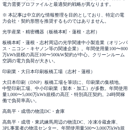
電力需要プロファイルと最適契約戦略が異なります。
※ 本記事は中立的な情報整理を目的としており、特定の電
力会社・契約形態を推奨するものではありません。
光学産業・精密機器（板橋本町・蓮根・志村）
板橋本町・蓮根・志村周辺の光学関連中小製造業（オリンパ
ス・ニコン・キヤノン等の関連企業）。年間使用量100〜800
万kWh規模の高圧100〜500kW契約が中心。クリーンルーム
空調の電力負荷が大きい。
印刷業・大日本印刷板橋工場（志村・蓮根）
大日本印刷（DNP）板橋工場を筆頭に、印刷業の集積地。
中堅印刷工場、中小印刷業（製本・加工）が多数。年間使用
量1,000〜5,000万kWh規模の高圧・特別高圧契約。24時間稼
働で負荷率高い。
高島平・成増の物流DC・倉庫
高島平・成増・東武練馬周辺の物流DC、冷凍冷蔵倉庫、
3PL事業者の物流センター。年間使用量500〜3,000万kWh規