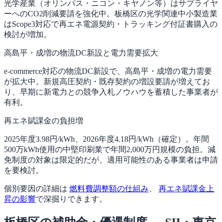
光学産業（オリンパス・ニコン・キヤノン等）はサプライヤ
ーへのCO2削減要請を強化中。板橋区の光学関連中小製造業
はScope3対応で再エネ電源契約・トラッキング付証書購入の
検討が増加。
高島平・成増の物流DC新設と電力需要拡大
e-commerce対応の物流DC新設で、高島平・成増の電力需要
が拡大中。新規高圧契約・既存契約の増設要請が増えてお
り、早期に新電力との競争入札ノウハウを蓄積した事業者が
有利。
再エネ賦課金の負担増
2025年度3.98円/kWh、2026年度4.18円/kWh（確定）。年間
500万kWh使用の中堅印刷業で年間2,000万円規模の負担。減
免制度の対象は限定的だが、適用可能性のある事業者は申請
を要検討。
個別要因の詳細は
燃料費調整額の仕組み
、
再エネ賦課金上
昇の影響
で深掘りできます。