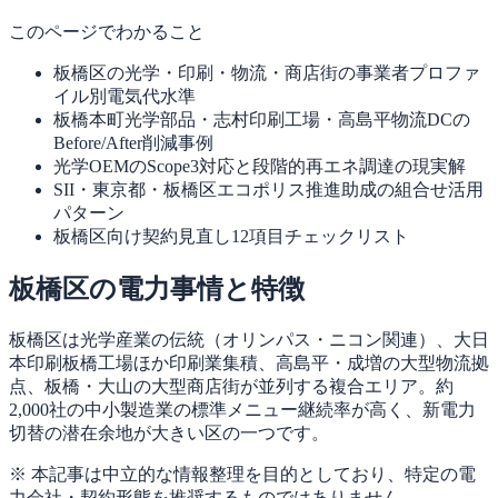
このページでわかること
板橋区の光学・印刷・物流・商店街の事業者プロファ
イル別電気代水準
板橋本町光学部品・志村印刷工場・高島平物流DCの
Before/After削減事例
光学OEMのScope3対応と段階的再エネ調達の現実解
SII・東京都・板橋区エコポリス推進助成の組合せ活用
パターン
板橋区向け契約見直し12項目チェックリスト
板橋区の電力事情と特徴
板橋区は光学産業の伝統（オリンパス・ニコン関連）、大日
本印刷板橋工場ほか印刷業集積、高島平・成増の大型物流拠
点、板橋・大山の大型商店街が並列する複合エリア。約
2,000社の中小製造業の標準メニュー継続率が高く、新電力
切替の潜在余地が大きい区の一つです。
※ 本記事は中立的な情報整理を目的としており、特定の電
力会社・契約形態を推奨するものではありません。