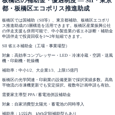
板橋区の補助金・優遇制度 — SII・東京
都・板橋区エコポリス推進助成
板橋区では国補助（SII等）、東京都補助、板橋区エコポリ
ス推進助成の3層構造を活用できます。板橋区産業振興公社
の伴走支援も併用可能で、中小製造業の省エネ診断・補助金
申請伴走で投資回収を1〜2年短縮できます。
SII 省エネ補助金（工場・事業場型）
対象：
高効率コンプレッサー・LED・冷凍冷蔵・空調・送風
機・印刷機・乾燥機
補助率：
中小1/2、大企業1/3、上限15億円
板橋区の光学関連・印刷業の設備更新で採択実績多数。高島
平物流の冷凍機更新でも安定採択。複数年計画申請も有効。
需要家主導型 PPA / 蓄電池併設補助金
対象：
自家消費型太陽光・蓄電池の同時導入
補助率：
1/2以内、kWh定額補助型もあり