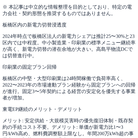
※ 本記事は中立的な情報整理を目的としており、特定の電
力会社・契約形態を推奨するものではありません。
板橋区内の新電力切替浸透度
2024年時点で板橋区法人の新電力シェアは推計25〜30%と23
区内では中程度。中小製造業・印刷業の標準メニュー継続率
が高く、新電力切替の潜在余地が大きい。高島平物流DCで
は切替進行中。
印刷業の固定プラン回帰
板橋区の中堅・大型印刷業は24時間稼働で負荷率高く、
2022〜2023年の市場連動プラン経験から固定プランへの回帰
が進行。固定3〜5年契約による経営の安定化を優先する事業
者が増加。
東電EP継続のメリット・デメリット
メリット: 安定供給・大規模災害時の優先復旧体制・既存契
約の手続コスト不要。デメリット: 単価が新電力比1〜3
円/kWh高め、燃料費調整額上限なし。年間200万kWh超の事