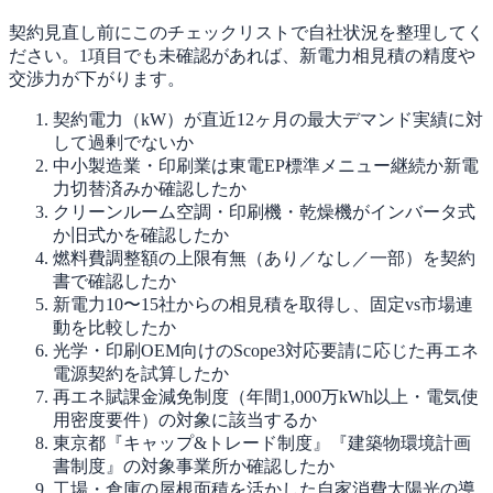
契約見直し前にこのチェックリストで自社状況を整理してく
ださい。1項目でも未確認があれば、新電力相見積の精度や
交渉力が下がります。
契約電力（kW）が直近12ヶ月の最大デマンド実績に対
して過剰でないか
中小製造業・印刷業は東電EP標準メニュー継続か新電
力切替済みか確認したか
クリーンルーム空調・印刷機・乾燥機がインバータ式
か旧式かを確認したか
燃料費調整額の上限有無（あり／なし／一部）を契約
書で確認したか
新電力10〜15社からの相見積を取得し、固定vs市場連
動を比較したか
光学・印刷OEM向けのScope3対応要請に応じた再エネ
電源契約を試算したか
再エネ賦課金減免制度（年間1,000万kWh以上・電気使
用密度要件）の対象に該当するか
東京都『キャップ&トレード制度』『建築物環境計画
書制度』の対象事業所か確認したか
工場・倉庫の屋根面積を活かした自家消費太陽光の導