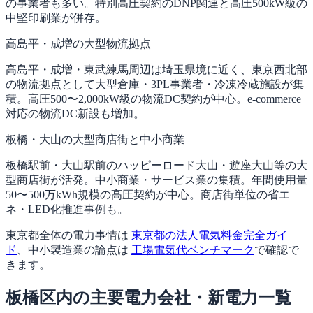
の事業者も多い。特別高圧契約のDNP関連と高圧500kW級の
中堅印刷業が併存。
高島平・成増の大型物流拠点
高島平・成増・東武練馬周辺は埼玉県境に近く、東京西北部
の物流拠点として大型倉庫・3PL事業者・冷凍冷蔵施設が集
積。高圧500〜2,000kW級の物流DC契約が中心。e-commerce
対応の物流DC新設も増加。
板橋・大山の大型商店街と中小商業
板橋駅前・大山駅前のハッピーロード大山・遊座大山等の大
型商店街が活発。中小商業・サービス業の集積。年間使用量
50〜500万kWh規模の高圧契約が中心。商店街単位の省エ
ネ・LED化推進事例も。
東京都全体の電力事情は
東京都の法人電気料金完全ガイ
ド
、中小製造業の論点は
工場電気代ベンチマーク
で確認で
きます。
板橋区内の主要電力会社・新電力一覧