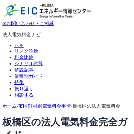
✉
お問い合わせ・ご相談
法人電気料金ナビ
TOP
リスク診断
料金比較
シナリオ試算
解説記事
業種別ガイド
特集
振り返り
相談する
ホーム
›
市区町村別電気料金事情
›
板橋区の法人電気料金
板橋区の法人電気料金完全ガ