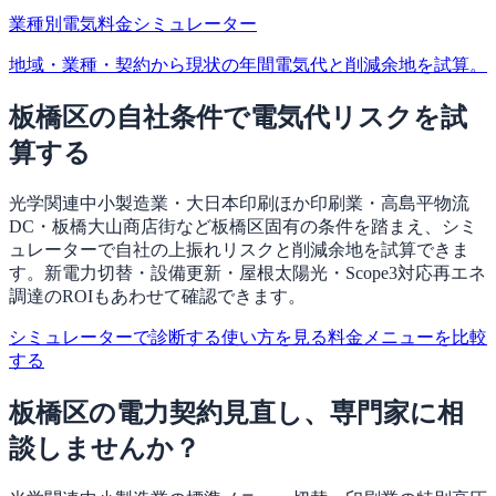
業種別電気料金シミュレーター
地域・業種・契約から現状の年間電気代と削減余地を試算。
板橋区の自社条件で電気代リスクを試
算する
光学関連中小製造業・大日本印刷ほか印刷業・高島平物流
DC・板橋大山商店街など板橋区固有の条件を踏まえ、シミ
ュレーターで自社の上振れリスクと削減余地を試算できま
す。新電力切替・設備更新・屋根太陽光・Scope3対応再エネ
調達のROIもあわせて確認できます。
シミュレーターで診断する
使い方を見る
料金メニューを比較
する
板橋区の電力契約見直し、専門家に相
談しませんか？