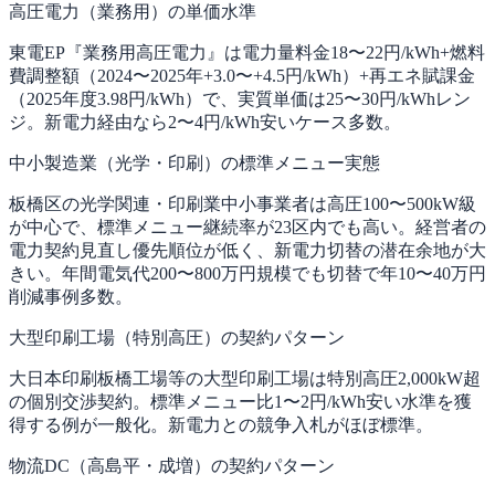
高圧電力（業務用）の単価水準
東電EP『業務用高圧電力』は電力量料金18〜22円/kWh+燃料
費調整額（2024〜2025年+3.0〜+4.5円/kWh）+再エネ賦課金
（2025年度3.98円/kWh）で、実質単価は25〜30円/kWhレン
ジ。新電力経由なら2〜4円/kWh安いケース多数。
中小製造業（光学・印刷）の標準メニュー実態
板橋区の光学関連・印刷業中小事業者は高圧100〜500kW級
が中心で、標準メニュー継続率が23区内でも高い。経営者の
電力契約見直し優先順位が低く、新電力切替の潜在余地が大
きい。年間電気代200〜800万円規模でも切替で年10〜40万円
削減事例多数。
大型印刷工場（特別高圧）の契約パターン
大日本印刷板橋工場等の大型印刷工場は特別高圧2,000kW超
の個別交渉契約。標準メニュー比1〜2円/kWh安い水準を獲
得する例が一般化。新電力との競争入札がほぼ標準。
物流DC（高島平・成増）の契約パターン