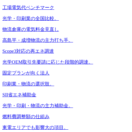
工場電気代ベンチマーク
光学・印刷業の全国比較。
物流倉庫の電気料金見直し
高島平・成増物流の主力打ち手。
Scope3対応の再エネ調達
光学OEM取引先要請に応じた段階的調達。
固定プランが向く法人
印刷業・物流の選択肢。
SII省エネ補助金
光学・印刷・物流の主力補助金。
燃料費調整額の仕組み
東電エリアでも影響大の項目。