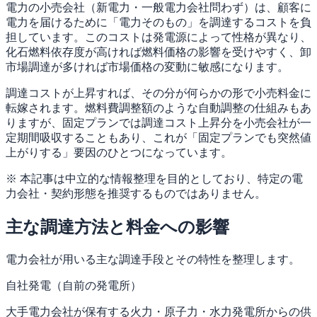
電力の小売会社（新電力・一般電力会社問わず）は、顧客に
電力を届けるために「電力そのもの」を調達するコストを負
担しています。このコストは発電源によって性格が異なり、
化石燃料依存度が高ければ燃料価格の影響を受けやすく、卸
市場調達が多ければ市場価格の変動に敏感になります。
調達コストが上昇すれば、その分が何らかの形で小売料金に
転嫁されます。燃料費調整額のような自動調整の仕組みもあ
りますが、固定プランでは調達コスト上昇分を小売会社が一
定期間吸収することもあり、これが「固定プランでも突然値
上がりする」要因のひとつになっています。
※ 本記事は中立的な情報整理を目的としており、特定の電
力会社・契約形態を推奨するものではありません。
主な調達方法と料金への影響
電力会社が用いる主な調達手段とその特性を整理します。
自社発電（自前の発電所）
大手電力会社が保有する火力・原子力・水力発電所からの供