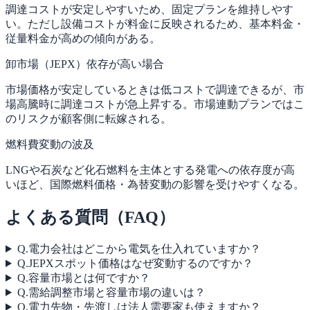
調達コストが安定しやすいため、固定プランを維持しやす
い。ただし設備コストが料金に反映されるため、基本料金・
従量料金が高めの傾向がある。
卸市場（JEPX）依存が高い場合
市場価格が安定しているときは低コストで調達できるが、市
場高騰時に調達コストが急上昇する。市場連動プランではこ
のリスクが顧客側に転嫁される。
燃料費変動の波及
LNGや石炭など化石燃料を主体とする発電への依存度が高
いほど、国際燃料価格・為替変動の影響を受けやすくなる。
よくある質問（FAQ）
Q.
電力会社はどこから電気を仕入れていますか？
Q.
JEPXスポット価格はなぜ変動するのですか？
Q.
容量市場とは何ですか？
Q.
需給調整市場と容量市場の違いは？
Q.
電力先物・先渡しは法人需要家も使えますか？