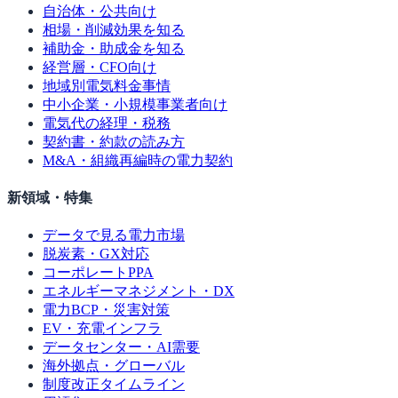
自治体・公共向け
相場・削減効果を知る
補助金・助成金を知る
経営層・CFO向け
地域別電気料金事情
中小企業・小規模事業者向け
電気代の経理・税務
契約書・約款の読み方
M&A・組織再編時の電力契約
新領域・特集
データで見る電力市場
脱炭素・GX対応
コーポレートPPA
エネルギーマネジメント・DX
電力BCP・災害対策
EV・充電インフラ
データセンター・AI需要
海外拠点・グローバル
制度改正タイムライン