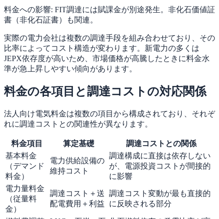
料金への影響:
FIT調達には賦課金が別途発生。非化石価値証
書（非化石証書）も関連。
実際の電力会社は複数の調達手段を組み合わせており、その
比率によってコスト構造が変わります。新電力の多くは
JEPX依存度が高いため、市場価格が高騰したときに料金水
準が急上昇しやすい傾向があります。
料金の各項目と調達コストの対応関係
法人向け電気料金は複数の項目から構成されており、それぞ
れに調達コストとの関連性が異なります。
料金項目
算定基礎
調達コストとの関係
基本料金
調達構成に直接は依存しない
電力供給設備の
（デマンド
が、電源投資コストが間接的
維持コスト
料金）
に影響
電力量料金
調達コスト＋送
調達コスト変動が最も直接的
（従量料
配電費用＋利益
に反映される部分
金）