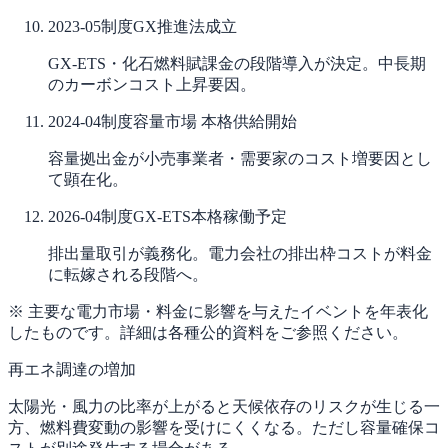
2023-05
制度
GX推進法成立
GX-ETS・化石燃料賦課金の段階導入が決定。中長期
のカーボンコスト上昇要因。
2024-04
制度
容量市場 本格供給開始
容量拠出金が小売事業者・需要家のコスト増要因とし
て顕在化。
2026-04
制度
GX-ETS本格稼働予定
排出量取引が義務化。電力会社の排出枠コストが料金
に転嫁される段階へ。
※ 主要な電力市場・料金に影響を与えたイベントを年表化
したものです。詳細は各種公的資料をご参照ください。
再エネ調達の増加
太陽光・風力の比率が上がると天候依存のリスクが生じる一
方、燃料費変動の影響を受けにくくなる。ただし容量確保コ