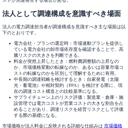
ストが別途発生する場合がある。
法人として調達構成を意識すべき場面
法人の電力調達担当者が調達構成を意識すべき主な場面は以
下のとおりです。
電力会社・プランの選定時：
市場連動プランを提供し
ている電力会社の卸市場依存度を確認することで、高
騰リスクの大きさを判断できる。
料金が突然上昇したとき：
燃料費調整額の上昇なの
か、市場価格変動の転嫁なのか、あるいは容量市場コ
ストの転嫁なのかを区別して理解するために有用。
中長期の調達戦略を検討するとき：
自家発電（太陽
光・蓄電池）や相対契約（PPA）を検討する際に、現
在の調達コスト構造との比較基準になる。
サプライチェーン上のリスク評価：
製造業・倉庫・施
設管理では電力コストが営業コストの大きな割合を占
めることがあり、調達リスクを経営リスクとして評価
する際の基礎になる。
市場価格が法人料金に反映される詳細な仕組みは
市場価格