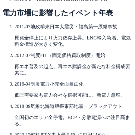
電力市場に影響したイベント年表
2011-03
地政学
東日本大震災・福島第一原発事故
原発全停止により火力依存上昇。LNG輸入急増、電気
料金構造が大きく変化。
2012-07
制度
FIT（固定価格買取制度）開始
再エネ普及の起点。再エネ賦課金が新たな料金構成要
素に。
2016-04
制度
電力小売全面自由化
低圧需要家も電力会社を選択可能に。新電力急増。
2018-09
気象
北海道胆振東部地震・ブラックアウト
全国初のエリア全停電。BCP・分散電源への注目高ま
る。
2020-12
燃料
JEPX史上最高値（251円/kWh）