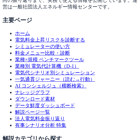
向の振り返りまで、実務で使える情報を公開しています。運
営は一般社団法人エネルギー情報センターです。
主要ページ
ホーム
電気料金上昇リスクを診断する
シミュレーターの使い方
料金メニュー比較・診断
業種×規模 ベンチマークツール
業種別 電気代計算機（D-1）
電気代シナリオ別シミュレーション
一気通貫ジャーニー（読む→行動）
AI コンシェルジュ（横断検索）
ナレッジグラフ
ダウンロード素材
データ鮮度ダッシュボード
解説ページ一覧
法人電気料金振り返り
有事シナリオ分析 特集
解説カテゴリから探す