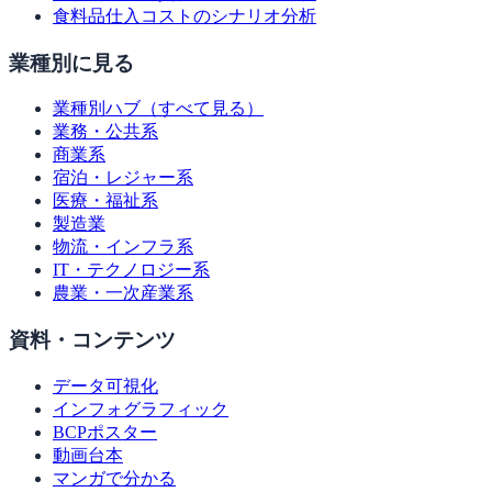
食料品仕入コストのシナリオ分析
業種別に見る
業種別ハブ（すべて見る）
業務・公共系
商業系
宿泊・レジャー系
医療・福祉系
製造業
物流・インフラ系
IT・テクノロジー系
農業・一次産業系
資料・コンテンツ
データ可視化
インフォグラフィック
BCPポスター
動画台本
マンガで分かる