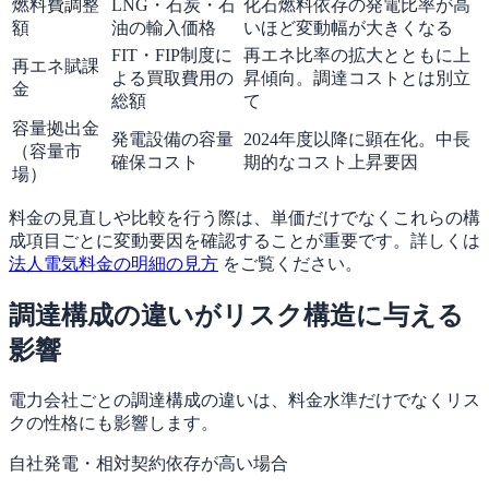
燃料費調整
LNG・石炭・石
化石燃料依存の発電比率が高
額
油の輸入価格
いほど変動幅が大きくなる
FIT・FIP制度に
再エネ比率の拡大とともに上
再エネ賦課
よる買取費用の
昇傾向。調達コストとは別立
金
総額
て
容量拠出金
発電設備の容量
2024年度以降に顕在化。中長
（容量市
確保コスト
期的なコスト上昇要因
場）
料金の見直しや比較を行う際は、単価だけでなくこれらの構
成項目ごとに変動要因を確認することが重要です。詳しくは
法人電気料金の明細の見方
をご覧ください。
調達構成の違いがリスク構造に与える
影響
電力会社ごとの調達構成の違いは、料金水準だけでなくリス
クの性格にも影響します。
自社発電・相対契約依存が高い場合