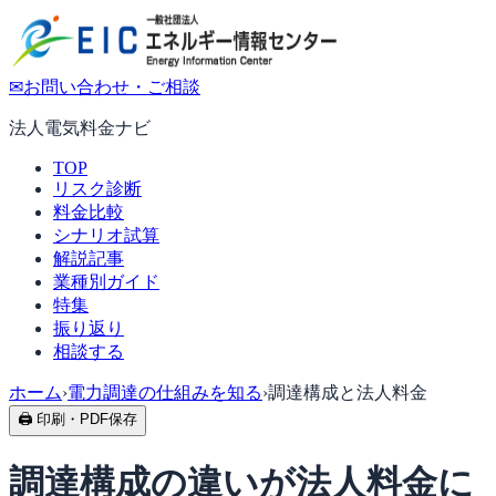
✉
お問い合わせ・ご相談
法人電気料金ナビ
TOP
リスク診断
料金比較
シナリオ試算
解説記事
業種別ガイド
特集
振り返り
相談する
ホーム
›
電力調達の仕組みを知る
›
調達構成と法人料金
🖨 印刷・PDF保存
調達構成の違いが法人料金に