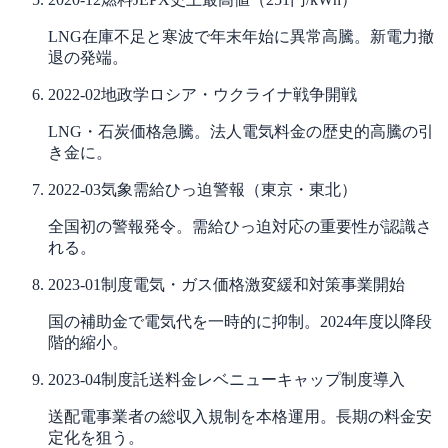
LNG在庫不足と寒波で年末年始に異常高騰。新電力撤
退の発端。
2022-02
地政学
ロシア・ウクライナ戦争開戦
LNG・石炭価格急騰。法人電気料金の歴史的高騰の引
き金に。
2022-03
気象
需給ひっ迫警報（東京・東北）
全国初の警報発令。需給ひっ迫対応の重要性が認識さ
れる。
2023-01
制度
電気・ガス価格激変緩和対策事業開始
国の補助金で電気代を一時的に抑制。2024年度以降段
階的縮小。
2023-04
制度
託送料金レベニューキャップ制度導入
送配電事業者の総収入規制を本格運用。長期の料金安
定化を狙う。