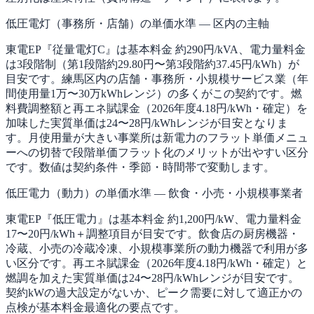
低圧電灯（事務所・店舗）の単価水準 — 区内の主軸
東電EP『従量電灯C』は基本料金 約290円/kVA、電力量料金
は3段階制（第1段階約29.80円〜第3段階約37.45円/kWh）が
目安です。練馬区内の店舗・事務所・小規模サービス業（年
間使用量1万〜30万kWhレンジ）の多くがこの契約です。燃
料費調整額と再エネ賦課金（2026年度4.18円/kWh・確定）を
加味した実質単価は24〜28円/kWhレンジが目安となりま
す。月使用量が大きい事業所は新電力のフラット単価メニュ
ーへの切替で段階単価フラット化のメリットが出やすい区分
です。数値は契約条件・季節・時間帯で変動します。
低圧電力（動力）の単価水準 — 飲食・小売・小規模事業者
東電EP『低圧電力』は基本料金 約1,200円/kW、電力量料金
17〜20円/kWh＋調整項目が目安です。飲食店の厨房機器・
冷蔵、小売の冷蔵冷凍、小規模事業所の動力機器で利用が多
い区分です。再エネ賦課金（2026年度4.18円/kWh・確定）と
燃調を加えた実質単価は24〜28円/kWhレンジが目安です。
契約kWの過大設定がないか、ピーク需要に対して適正かの
点検が基本料金最適化の要点です。