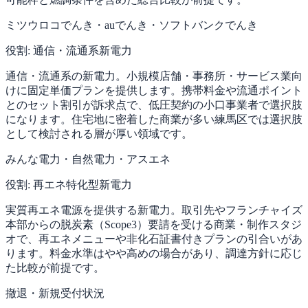
ミツウロコでんき・auでんき・ソフトバンクでんき
役割:
通信・流通系新電力
通信・流通系の新電力。小規模店舗・事務所・サービス業向
けに固定単価プランを提供します。携帯料金や流通ポイント
とのセット割引が訴求点で、低圧契約の小口事業者で選択肢
になります。住宅地に密着した商業が多い練馬区では選択肢
として検討される層が厚い領域です。
みんな電力・自然電力・アスエネ
役割:
再エネ特化型新電力
実質再エネ電源を提供する新電力。取引先やフランチャイズ
本部からの脱炭素（Scope3）要請を受ける商業・制作スタジ
オで、再エネメニューや非化石証書付きプランの引合いがあ
ります。料金水準はやや高めの場合があり、調達方針に応じ
た比較が前提です。
撤退・新規受付状況