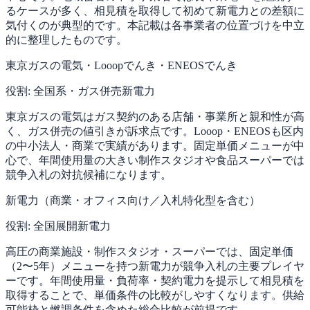
るケースが多く、相見積を取得して初めて新電力との差額に
気付くのが典型的です。本記載は各事業者の位置づけを中立
的に整理したものです。
東京ガスの電気・Looopでんき・ENEOSでんき
役割:
全国系・ガス併売新電力
東京ガスの電気はガス契約のある店舗・事業所と親和性が高
く、ガス併売の値引きが訴求点です。Looop・ENEOSも区内
の中小法人・商業で実績があります。固定単価メニューが中
心で、年間使用量の大きい制作スタジオや食品スーパーでは
競争入札の対抗候補になります。
新電力（商業・オフィス向け／入札特化型を含む）
役割:
全国展開新電力
高圧の商業施設・制作スタジオ・スーパーでは、固定単価
（2〜5年）メニューを持つ新電力が競争入札の主要プレイヤ
ーです。年間使用量・負荷率・契約電力を提示して相見積を
取得することで、単価条件の比較がしやすくなります。供給
可能枠と燃調条件を含めた総合比較が前提です。