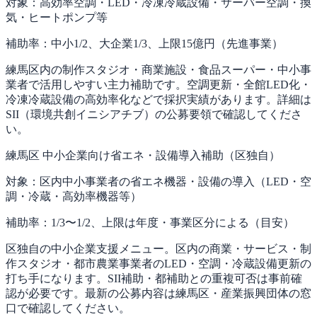
対象：
高効率空調・LED・冷凍冷蔵設備・サーバー空調・換
気・ヒートポンプ等
補助率：
中小1/2、大企業1/3、上限15億円（先進事業）
練馬区内の制作スタジオ・商業施設・食品スーパー・中小事
業者で活用しやすい主力補助です。空調更新・全館LED化・
冷凍冷蔵設備の高効率化などで採択実績があります。詳細は
SII（環境共創イニシアチブ）の公募要領で確認してくださ
い。
練馬区 中小企業向け省エネ・設備導入補助（区独自）
対象：
区内中小事業者の省エネ機器・設備の導入（LED・空
調・冷蔵・高効率機器等）
補助率：
1/3〜1/2、上限は年度・事業区分による（目安）
区独自の中小企業支援メニュー。区内の商業・サービス・制
作スタジオ・都市農業事業者のLED・空調・冷蔵設備更新の
打ち手になります。SII補助・都補助との重複可否は事前確
認が必要です。最新の公募内容は練馬区・産業振興団体の窓
口で確認してください。