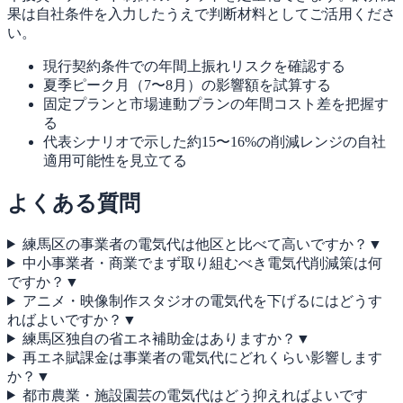
果は自社条件を入力したうえで判断材料としてご活用くださ
い。
現行契約条件での年間上振れリスクを確認する
夏季ピーク月（7〜8月）の影響額を試算する
固定プランと市場連動プランの年間コスト差を把握す
る
代表シナリオで示した約15〜16%の削減レンジの自社
適用可能性を見立てる
よくある質問
練馬区の事業者の電気代は他区と比べて高いですか？
▼
中小事業者・商業でまず取り組むべき電気代削減策は何
ですか？
▼
アニメ・映像制作スタジオの電気代を下げるにはどうす
ればよいですか？
▼
練馬区独自の省エネ補助金はありますか？
▼
再エネ賦課金は事業者の電気代にどれくらい影響します
か？
▼
都市農業・施設園芸の電気代はどう抑えればよいです