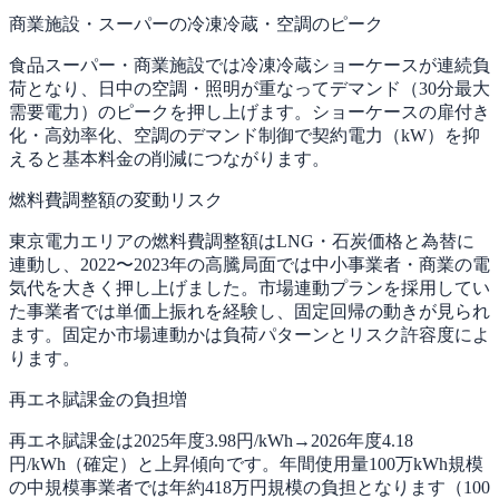
商業施設・スーパーの冷凍冷蔵・空調のピーク
食品スーパー・商業施設では冷凍冷蔵ショーケースが連続負
荷となり、日中の空調・照明が重なってデマンド（30分最大
需要電力）のピークを押し上げます。ショーケースの扉付き
化・高効率化、空調のデマンド制御で契約電力（kW）を抑
えると基本料金の削減につながります。
燃料費調整額の変動リスク
東京電力エリアの燃料費調整額はLNG・石炭価格と為替に
連動し、2022〜2023年の高騰局面では中小事業者・商業の電
気代を大きく押し上げました。市場連動プランを採用してい
た事業者では単価上振れを経験し、固定回帰の動きが見られ
ます。固定か市場連動かは負荷パターンとリスク許容度によ
ります。
再エネ賦課金の負担増
再エネ賦課金は2025年度3.98円/kWh→2026年度4.18
円/kWh（確定）と上昇傾向です。年間使用量100万kWh規模
の中規模事業者では年約418万円規模の負担となります（100