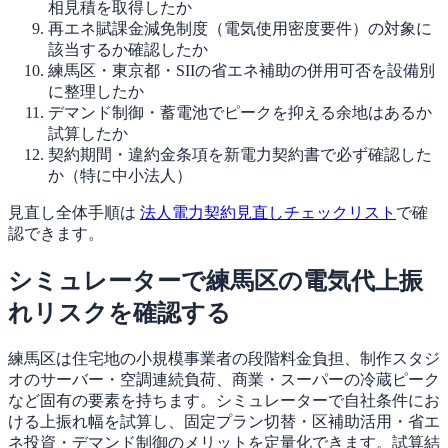
相見積を取得したか
再エネ賦課金減免制度（電気使用密度要件）の対象に
該当するか確認したか
練馬区・東京都・SIIの省エネ補助の併用可否を設備別
に整理したか
デマンド制御・蓄電池でピークを抑える余地はあるか
試算したか
契約期間・違約金条項を新電力契約書で必ず確認した
か（特に中小法人）
見直し全体手順は
法人電力契約見直しチェックリスト
で確
認できます。
シミュレーターで練馬区の電気代上振
れリスクを確認する
練馬区は住宅地の小規模事業者の段階料金負担、制作スタジ
オのサーバー・空調連続負荷、商業・スーパーの冷蔵ピーク
など固有の要素を持ちます。シミュレーターで自社条件にお
ける上振れ幅を試算し、固定プラン切替・区補助活用・省エ
ネ投資・デマンド制御のメリットを定量化できます。試算結