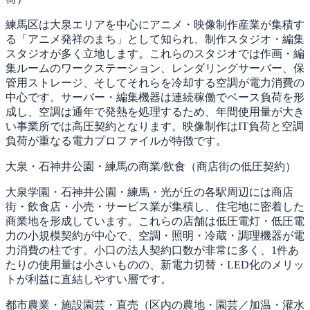
練馬区は大泉エリアを中心にアニメ・映像制作産業が集積す
る「アニメ発祥のまち」として知られ、制作スタジオ・編集
スタジオが多く立地します。これらのスタジオでは作画・編
集ルームのワークステーション、レンダリングサーバー、保
管用ストレージ、そしてそれらを冷却する空調が電力消費の
中心です。サーバー・編集機器は連続稼働でベース負荷を形
成し、空調は通年で発熱を処理するため、年間使用量が大き
い事業所では高圧契約となります。映像制作はIT負荷と空調
負荷が重なる電力プロファイルが特徴です。
大泉・石神井公園・練馬の商業/飲食（商店街の低圧契約）
大泉学園・石神井公園・練馬・光が丘の各駅周辺には商店
街・飲食店・小売・サービス業が集積し、住宅地に密着した
商業地を形成しています。これらの店舗は低圧電灯・低圧電
力の小規模契約が中心で、空調・照明・冷蔵・調理機器が電
力消費の柱です。小口の法人契約口数が非常に多く、1件あ
たりの使用量は小さいものの、新電力切替・LED化のメリッ
トが利益に直結しやすい層です。
都市農業・施設園芸・直売（区内の農地・園芸／加温・灌水