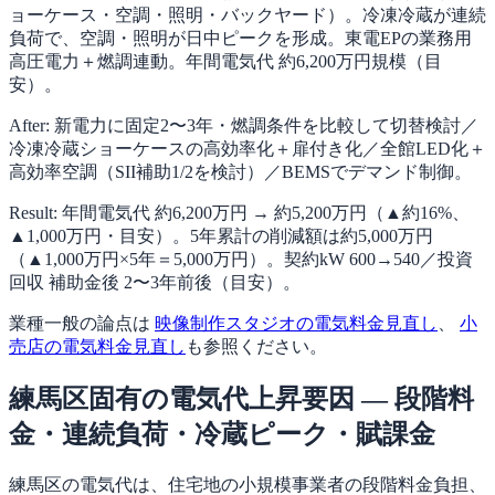
ョーケース・空調・照明・バックヤード）。冷凍冷蔵が連続
負荷で、空調・照明が日中ピークを形成。東電EPの業務用
高圧電力＋燃調連動。年間電気代 約6,200万円規模（目
安）。
After: 新電力に固定2〜3年・燃調条件を比較して切替検討／
冷凍冷蔵ショーケースの高効率化＋扉付き化／全館LED化＋
高効率空調（SII補助1/2を検討）／BEMSでデマンド制御。
Result: 年間電気代 約6,200万円 → 約5,200万円（▲約16%、
▲1,000万円・目安）。5年累計の削減額は約5,000万円
（▲1,000万円×5年＝5,000万円）。契約kW 600→540／投資
回収 補助金後 2〜3年前後（目安）。
業種一般の論点は
映像制作スタジオの電気料金見直し
、
小
売店の電気料金見直し
も参照ください。
練馬区固有の電気代上昇要因 — 段階料
金・連続負荷・冷蔵ピーク・賦課金
練馬区の電気代は、住宅地の小規模事業者の段階料金負担、