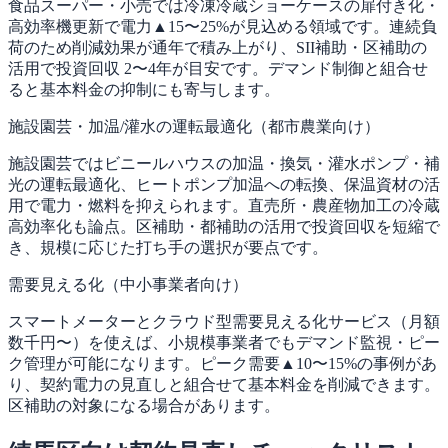
食品スーパー・小売では冷凍冷蔵ショーケースの扉付き化・
高効率機更新で電力▲15〜25%が見込める領域です。連続負
荷のため削減効果が通年で積み上がり、SII補助・区補助の
活用で投資回収 2〜4年が目安です。デマンド制御と組合せ
ると基本料金の抑制にも寄与します。
施設園芸・加温/灌水の運転最適化（都市農業向け）
施設園芸ではビニールハウスの加温・換気・灌水ポンプ・補
光の運転最適化、ヒートポンプ加温への転換、保温資材の活
用で電力・燃料を抑えられます。直売所・農産物加工の冷蔵
高効率化も論点。区補助・都補助の活用で投資回収を短縮で
き、規模に応じた打ち手の選択が要点です。
需要見える化（中小事業者向け）
スマートメーターとクラウド型需要見える化サービス（月額
数千円〜）を使えば、小規模事業者でもデマンド監視・ピー
ク管理が可能になります。ピーク需要▲10〜15%の事例があ
り、契約電力の見直しと組合せて基本料金を削減できます。
区補助の対象になる場合があります。