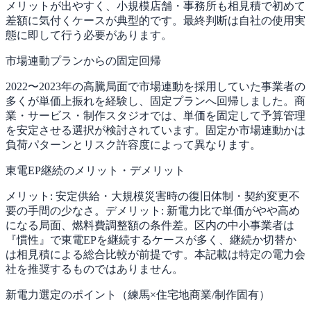
メリットが出やすく、小規模店舗・事務所も相見積で初めて
差額に気付くケースが典型的です。最終判断は自社の使用実
態に即して行う必要があります。
市場連動プランからの固定回帰
2022〜2023年の高騰局面で市場連動を採用していた事業者の
多くが単価上振れを経験し、固定プランへ回帰しました。商
業・サービス・制作スタジオでは、単価を固定して予算管理
を安定させる選択が検討されています。固定か市場連動かは
負荷パターンとリスク許容度によって異なります。
東電EP継続のメリット・デメリット
メリット: 安定供給・大規模災害時の復旧体制・契約変更不
要の手間の少なさ。デメリット: 新電力比で単価がやや高め
になる局面、燃料費調整額の条件差。区内の中小事業者は
『慣性』で東電EPを継続するケースが多く、継続か切替か
は相見積による総合比較が前提です。本記載は特定の電力会
社を推奨するものではありません。
新電力選定のポイント（練馬×住宅地商業/制作固有）