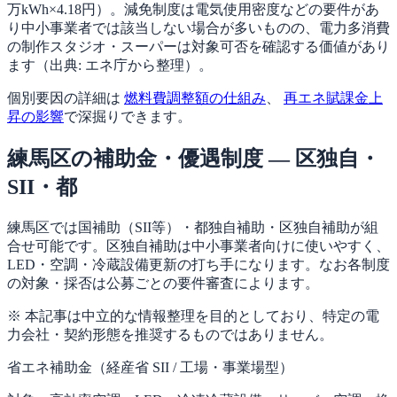
万kWh×4.18円）。減免制度は電気使用密度などの要件があ
り中小事業者では該当しない場合が多いものの、電力多消費
の制作スタジオ・スーパーは対象可否を確認する価値があり
ます（出典: エネ庁から整理）。
個別要因の詳細は
燃料費調整額の仕組み
、
再エネ賦課金上
昇の影響
で深掘りできます。
練馬区の補助金・優遇制度 — 区独自・
SII・都
練馬区では国補助（SII等）・都独自補助・区独自補助が組
合せ可能です。区独自補助は中小事業者向けに使いやすく、
LED・空調・冷蔵設備更新の打ち手になります。なお各制度
の対象・採否は公募ごとの要件審査によります。
※ 本記事は中立的な情報整理を目的としており、特定の電
力会社・契約形態を推奨するものではありません。
省エネ補助金（経産省 SII / 工場・事業場型）