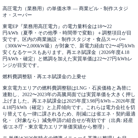
高圧電力（業務用）の単価水準 — 商業ビル・制作スタジ
オ・スーパー
東電EP『業務用高圧電力』の電力量料金は18〜22
円/kWh（夏季・その他季・時間帯で変動）＋調整項目が目
安です。区内の商業施設・制作スタジオ・食品スーパー
（300kW〜2,000kW級）が対象で、新電力経由で2〜4円/kWh
安くなるケースもあります。再エネ賦課金（2026年度4.18
円/kWh・確定）と燃調を加えた実質単価は22〜27円/kWhレ
ンジが目安です。
燃料費調整額・再エネ賦課金の上乗せ
東京電力エリアの燃料費調整額はLNG・石炭価格と為替に
連動し、2022〜2023年の高騰局面では実質単価を大きく押し
上げました。再エネ賦課金は2025年度3.98円/kWh→2026年度
4.18円/kWh（確定）と上昇傾向です。これらは電力会社を切
り替えても一律に課されるため、削減には省エネ・契約最適
化・（対象なら）減免申請の組合せが有効です（出典: 経産
省/エネ庁・東京電力エリア単価実績から整理）。