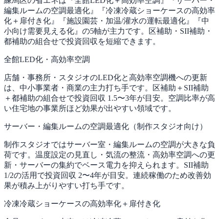
練馬区の省エネは『全館LED化＋高効率空調』『サーバー・
編集ルームの空調最適化』『冷凍冷蔵ショーケースの高効率
化＋扉付き化』『施設園芸・加温/灌水の運転最適化』『中
小向け需要見える化』の5軸が主力です。区補助・SII補助・
都補助の組合せで投資回収を短縮できます。
全館LED化・高効率空調
店舗・事務所・スタジオのLED化と高効率空調機への更新
は、中小事業者・商業の主力打ち手です。区補助＋SII補助
＋都補助の組合せで投資回収 1.5〜3年が目安。空調比率が高
い住宅地の事業所ほど効果が出やすい領域です。
サーバー・編集ルームの空調最適化（制作スタジオ向け）
制作スタジオではサーバー室・編集ルームの空調が大きな負
荷です。温度設定の見直し・気流の整流・高効率空調への更
新・サーバーの集約でベース電力を抑えられます。SII補助
1/2の活用で投資回収 2〜4年が目安。連続稼働のため改善効
果が積み上がりやすい打ち手です。
冷凍冷蔵ショーケースの高効率化＋扉付き化