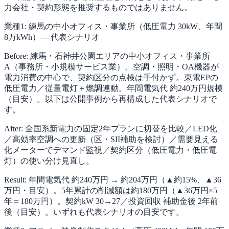
力会社・契約形態を推奨するものではありません。
業種1: 練馬の中小オフィス・事業所（低圧電力 30kW、年間
8万kWh）— 代表シナリオ
Before: 練馬・石神井公園エリアの中小オフィス・事業所
A（事務所・小規模サービス業）。空調・照明・OA機器が
電力消費の中心で、契約区分の点検は手付かず。東電EPの
低圧電力／従量電灯＋燃調連動。年間電気代 約240万円規模
（目安）。以下は公開事例から再構成した代表シナリオで
す。
After: 全国系新電力の固定2年プランに切替を比較／LED化
／高効率空調への更新（区・SII補助を検討）／需要見える
化メーターでデマンド監視／契約区分（低圧電力・低圧電
灯）の使い分け見直し。
Result: 年間電気代 約240万円 → 約204万円（▲約15%、▲36
万円・目安）。5年累計の削減額は約180万円（▲36万円×5
年＝180万円）。契約kW 30→27／投資回収 補助金後 2年前
後（目安）。いずれも代表シナリオの目安です。