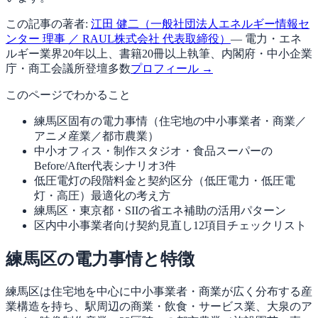
この記事の著者:
江田 健二（一般社団法人エネルギー情報セ
ンター 理事 ／ RAUL株式会社 代表取締役）
— 電力・エネ
ルギー業界20年以上、書籍20冊以上執筆、内閣府・中小企業
庁・商工会議所登壇多数
プロフィール →
このページでわかること
練馬区固有の電力事情（住宅地の中小事業者・商業／
アニメ産業／都市農業）
中小オフィス・制作スタジオ・食品スーパーの
Before/After代表シナリオ3件
低圧電灯の段階料金と契約区分（低圧電力・低圧電
灯・高圧）最適化の考え方
練馬区・東京都・SIIの省エネ補助の活用パターン
区内中小事業者向け契約見直し12項目チェックリスト
練馬区の電力事情と特徴
練馬区は住宅地を中心に中小事業者・商業が広く分布する産
業構造を持ち、駅周辺の商業・飲食・サービス業、大泉のア