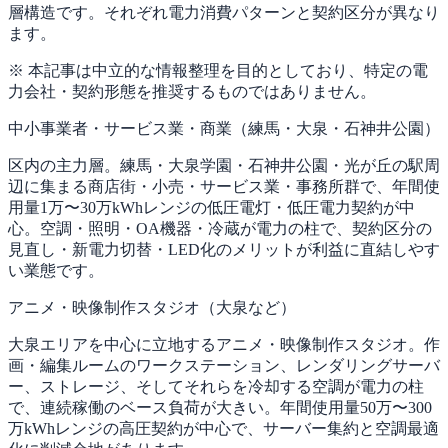
層構造です。それぞれ電力消費パターンと契約区分が異なり
ます。
※ 本記事は中立的な情報整理を目的としており、特定の電
力会社・契約形態を推奨するものではありません。
中小事業者・サービス業・商業（練馬・大泉・石神井公園）
区内の主力層。練馬・大泉学園・石神井公園・光が丘の駅周
辺に集まる商店街・小売・サービス業・事務所群で、年間使
用量1万〜30万kWhレンジの低圧電灯・低圧電力契約が中
心。空調・照明・OA機器・冷蔵が電力の柱で、契約区分の
見直し・新電力切替・LED化のメリットが利益に直結しやす
い業態です。
アニメ・映像制作スタジオ（大泉など）
大泉エリアを中心に立地するアニメ・映像制作スタジオ。作
画・編集ルームのワークステーション、レンダリングサーバ
ー、ストレージ、そしてそれらを冷却する空調が電力の柱
で、連続稼働のベース負荷が大きい。年間使用量50万〜300
万kWhレンジの高圧契約が中心で、サーバー集約と空調最適