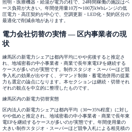
照明・医療機器・給湯が電力の柱で、24時間稼働の施設はベ
ース負荷が大きい。年間使用量10万〜100万kWhレンジの低
圧電力・高圧契約が中心で、空調更新・LED化・契約区分の
最適化で削減余地があります。
電力会社切替の実情 — 区内事業者の現
状
練馬区の新電力シェアは都内平均にやや劣後すると推定さ
れ、地域密着の中小事業者・商業で長年東電EPを継続する
ケースが多いのが実態です。制作スタジオ・スーパーほど競
争入札の効果が出やすく、デマンド制御・蓄電池併用の提案
力も選定の論点になります。本セクションは継続・切替それ
ぞれの観点を中立的に整理したものです。
練馬区内の新電力切替実態
区内法人の新電力シェアは都内平均（30〜35%程度）に対し
やや低めと推定され、地域密着の中小事業者・商業で長年東
電EPを継続するケースが多いのが実態です。年間使用量の
大きい制作スタジオ・スーパーほど競争入札による相見積の