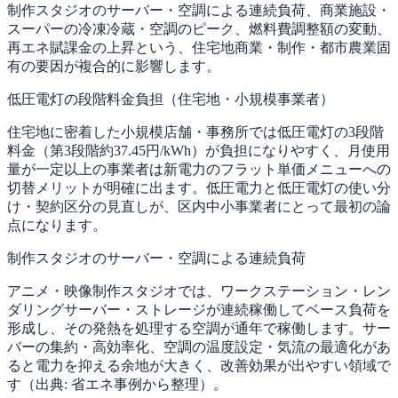
制作スタジオのサーバー・空調による連続負荷、商業施設・
スーパーの冷凍冷蔵・空調のピーク、燃料費調整額の変動、
再エネ賦課金の上昇という、住宅地商業・制作・都市農業固
有の要因が複合的に影響します。
低圧電灯の段階料金負担（住宅地・小規模事業者）
住宅地に密着した小規模店舗・事務所では低圧電灯の3段階
料金（第3段階約37.45円/kWh）が負担になりやすく、月使用
量が一定以上の事業者は新電力のフラット単価メニューへの
切替メリットが明確に出ます。低圧電力と低圧電灯の使い分
け・契約区分の見直しが、区内中小事業者にとって最初の論
点になります。
制作スタジオのサーバー・空調による連続負荷
アニメ・映像制作スタジオでは、ワークステーション・レン
ダリングサーバー・ストレージが連続稼働してベース負荷を
形成し、その発熱を処理する空調が通年で稼働します。サー
バーの集約・高効率化、空調の温度設定・気流の最適化があ
ると電力を抑える余地が大きく、改善効果が出やすい領域で
す（出典: 省エネ事例から整理）。