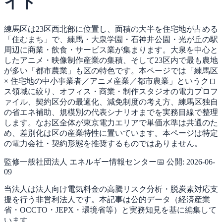
イド
練馬区は23区西北部に位置し、面積の大半を住宅地が占める
「住むまち」で、練馬・大泉学園・石神井公園・光が丘の駅
周辺に商業・飲食・サービス業が集まります。大泉を中心と
したアニメ・映像制作産業の集積、そして23区内で最も農地
が多い「都市農業」も区の特色です。本ページでは「練馬区
× 住宅地の中小事業者／アニメ産業／都市農業」というクロ
ス領域に絞り、オフィス・商業・制作スタジオの電力プロフ
ァイル、契約区分の最適化、減免制度の考え方、練馬区独自
の省エネ補助、規模別の代表シナリオまでを実務目線で整理
します。なお区全体が東京電力エリアで単価水準は共通のた
め、差別化は区の産業特性に置いています。本ページは特定
の電力会社・契約形態を推奨するものではありません。
監修
一般社団法人 エネルギー情報センター
📅 公開:
2026-06-
09
当法人は法人向け電気料金の高騰リスク分析・脱炭素対応支
援を行う非営利法人です。本記事は公的データ（経済産業
省・OCCTO・JEPX・環境省等）と実務知見を基に編集して
います。