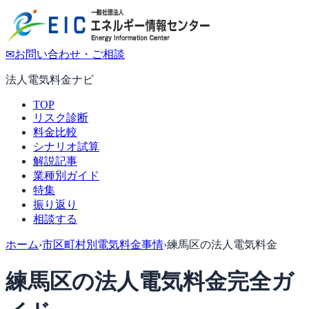
✉
お問い合わせ・ご相談
法人電気料金ナビ
TOP
リスク診断
料金比較
シナリオ試算
解説記事
業種別ガイド
特集
振り返り
相談する
ホーム
›
市区町村別電気料金事情
›
練馬区の法人電気料金
練馬区の法人電気料金完全ガ