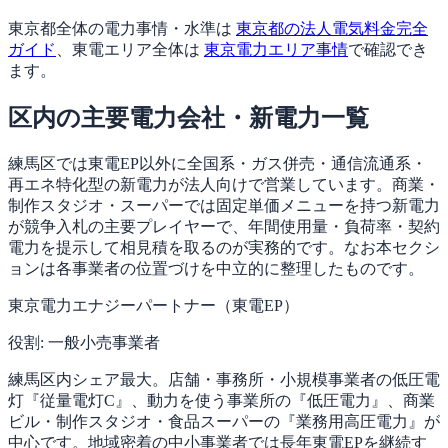
東京都全体の電力事情・水準は
東京都の法人電気料金完全
ガイド
、東電エリア全体は
東京電力エリア事情
で確認でき
ます。
区内の主要電力会社・新電力一覧
練馬区では東電EP以外に全国系・ガス併売・通信流通系・
再エネ特化型の新電力が法人向けで営業しています。商業・
制作スタジオ・スーパーでは固定単価メニューを持つ新電力
が競争入札の主要プレイヤーで、年間使用量・負荷率・契約
電力を提示して相見積を取るのが実務的です。なお本セクシ
ョンは各事業者の位置づけを中立的に整理したものです。
東京電力エナジーパートナー（東電EP）
役割:
一般小売事業者
練馬区内シェア最大。店舗・事務所・小規模事業者の低圧電
灯『従量電灯C』、動力を使う事業所の『低圧電力』、商業
ビル・制作スタジオ・食品スーパーの『業務用高圧電力』が
中心です。地域密着の中小事業者では長年東電EPを継続す