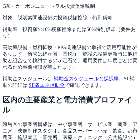
GX・カーボンニュートラル投資促進税制
対象：
脱炭素関連設備の投資税額控除・特別償却
補助率：
投資額の10%税額控除または50%特別償却（要件あ
り）
高効率設備・燃料転換・PPA関連設備の取得で活用可能性が
あります。所管は経産省・国税庁。施設の設備更新時に他補
助と組合せて検討するのが定石で、適用要件は年度ごとに変
わるため事前相談が望まれます。
補助金スケジュールは
補助金スケジュールと採択率
、SII補
助の詳細は
SII省エネ補助金
で確認できます。
区内の主要産業と電力消費プロファイ
ル
練馬区の事業者構成は、中小事業者・サービス業・商業、ア
ニメ・映像制作スタジオ、食品スーパー・小売・飲食、都市
農業・施設園芸・直売所、医療・クリニック・公共施設の5