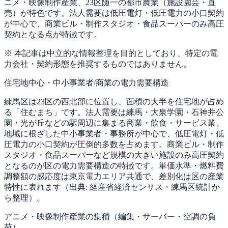
ニメ・映像制作産業、23区随一の都市農業（施設園芸・直
売）が特色です。法人需要は低圧電灯・低圧電力の小口契約
が中心で、商業ビル・制作スタジオ・食品スーパーのみ高圧
契約となる点が特徴です。
※ 本記事は中立的な情報整理を目的としており、特定の電
力会社・契約形態を推奨するものではありません。
住宅地中心・中小事業者/商業の電力需要構造
練馬区は23区の西北部に位置し、面積の大半を住宅地が占め
る「住むまち」です。法人需要は練馬・大泉学園・石神井公
園・光が丘などの駅周辺に集まる商業・飲食・サービス業、
地域に根ざした中小事業者・事務所が中心で、低圧電灯・低
圧電力の小口契約が圧倒的多数を占めます。商業ビル・制作
スタジオ・食品スーパーなど規模の大きい施設のみ高圧契約
となるのが区の電力需要構造の特徴です。単価水準・燃料費
調整額の感応度は東京電力エリア共通で、差別化は区の産業
特性に表れます（出典: 経産省経済センサス・練馬区統計か
ら整理）。
アニメ・映像制作産業の集積（編集・サーバー・空調の負
荷）