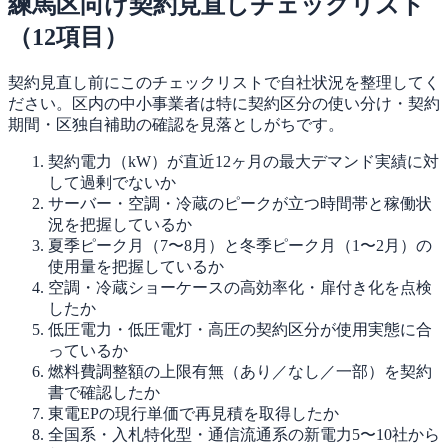
練馬区向け契約見直しチェックリスト
（12項目）
契約見直し前にこのチェックリストで自社状況を整理してく
ださい。区内の中小事業者は特に契約区分の使い分け・契約
期間・区独自補助の確認を見落としがちです。
契約電力（kW）が直近12ヶ月の最大デマンド実績に対
して過剰でないか
サーバー・空調・冷蔵のピークが立つ時間帯と稼働状
況を把握しているか
夏季ピーク月（7〜8月）と冬季ピーク月（1〜2月）の
使用量を把握しているか
空調・冷蔵ショーケースの高効率化・扉付き化を点検
したか
低圧電力・低圧電灯・高圧の契約区分が使用実態に合
っているか
燃料費調整額の上限有無（あり／なし／一部）を契約
書で確認したか
東電EPの現行単価で再見積を取得したか
全国系・入札特化型・通信流通系の新電力5〜10社から