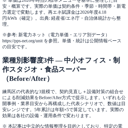
※ 単価は2026年時点の標準メニューを基準に整理した目
安・概算です。実際の単価は契約条件・季節・時間帯・新電
力選定で変動します。再エネ賦課金は2026年度4.18
円/kWh（確定）。出典: 経産省/エネ庁・自治体統計から整
理。
※参考: 新電力ネット（電力単価・エリア別データ）
https://pps-net.org/unit を参照。単価・統計は公開情報ベース
の目安です。
業種別影響度3件 — 中小オフィス・制
作スタジオ・食品スーパー
（Before/After）
練馬区の代表的な3規模で、契約見直し＋設備対策の組合せ
による削減効果をBefore/After方式で提示します。いずれも公
開事例・業界目安から再構成した代表シナリオで、数値は目
安レンジです。5年累計は年額×5で算定しています。実際の
効果は各社の設備・運用条件で変わります。
※ 本記事は中立的な情報整理を目的としており、特定の電