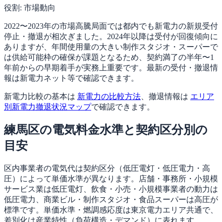
役割:
市場動向
2022〜2023年の市場高騰局面では都内でも新電力の新規受付
停止・撤退が相次ぎました。2024年以降は受付が回復傾向に
ありますが、年間使用量の大きい制作スタジオ・スーパーで
は供給可能枠の確保が課題となるため、契約満了の半年〜1
年前からの早期着手が実務上重要です。最新の受付・撤退情
報は新電力ネット等で確認できます。
新電力比較の基本は
新電力の比較方法
、撤退情報は
エリア
別新電力撤退状況マップ
で確認できます。
練馬区の電気料金水準と契約区分別の
目安
区内事業者の電気代は契約区分（低圧電灯・低圧電力・高
圧）によって単価水準が異なります。店舗・事務所・小規模
サービス業は低圧電灯、飲食・小売・小規模事業者の動力は
低圧電力、商業ビル・制作スタジオ・食品スーパーは高圧が
標準です。単価水準・燃調感応度は東京電力エリア共通で、
差別化は産業特性（負荷構造・デマンド）に表れます。