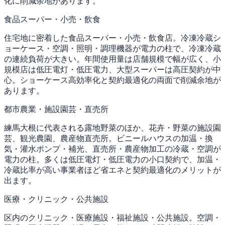
化に削減余地があります。
食品スーパー・小売・飲食
住宅地に密着した食品スーパー・小売・飲食店。冷凍冷蔵シ
ョーケース・空調・照明・調理機器が電力の柱で、冷凍冷蔵
の連続負荷が大きい。年間使用量は店舗規模で幅が広く、小
規模店は低圧電灯・低圧電力、大型スーパーは高圧契約が中
心。ショーケース高効率化と契約最適化の両面で削減余地が
あります。
都市農業・施設園芸・直売所
練馬大根に代表される露地野菜のほか、花卉・野菜の施設園
芸、観光農園、農産物直売所。ビニールハウスの加温・換
気・灌水ポンプ・補光、直売所・農産物加工の冷蔵・空調が
電力の柱。多くは低圧電灯・低圧電力の小口契約で、加温・
冷蔵比率が高い事業者ほど省エネと契約最適化のメリットが
出ます。
医療・クリニック・公共施設
区内のクリニック・医療施設・福祉施設・公共施設。空調・