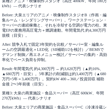
業種2: アニメ・映像制作スタジオ（高圧 400kW、年間 180万
kWh）— 代表シナリオ
Before: 大泉エリアのアニメ・映像制作スタジオB（作画・編
集ルーム・レンダリングサーバー）。ワークステーション・
サーバーの連続稼働と、それを冷却する空調が電力の柱。東
電EPの業務用高圧電力＋燃調連動。年間電気代 約4,300万円
規模（目安）。
After: 競争入札で固定3年契約を比較／サーバー室・編集ル
ームの空調最適化＋LED化（SII補助1/2を検討）／BEMSで
デマンド制御／再エネメニュー検討／サーバーの集約・高効
率化でベース負荷を抑制。
Result: 年間電気代 約4,300万円 → 約3,620万円（▲約16%、
▲680万円・目安）。5年累計の削減額は約3,400万円（▲680
万円×5年＝3,400万円）。契約kW 400→360／投資回収 補助
金後 2〜3年前後（目安）。
業種3: 大泉の商業施設・食品スーパー（高圧 600kW、年間
270万kWh）— 代表シナリオ
Before: 大泉エリアの商業施設・食品スーパーC（冷凍冷蔵シ