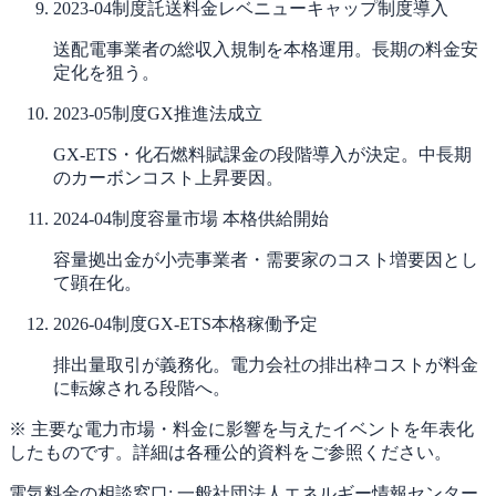
2023-04
制度
託送料金レベニューキャップ制度導入
送配電事業者の総収入規制を本格運用。長期の料金安
定化を狙う。
2023-05
制度
GX推進法成立
GX-ETS・化石燃料賦課金の段階導入が決定。中長期
のカーボンコスト上昇要因。
2024-04
制度
容量市場 本格供給開始
容量拠出金が小売事業者・需要家のコスト増要因とし
て顕在化。
2026-04
制度
GX-ETS本格稼働予定
排出量取引が義務化。電力会社の排出枠コストが料金
に転嫁される段階へ。
※ 主要な電力市場・料金に影響を与えたイベントを年表化
したものです。詳細は各種公的資料をご参照ください。
電気料金の相談窓口:
一般社団法人エネルギー情報センター