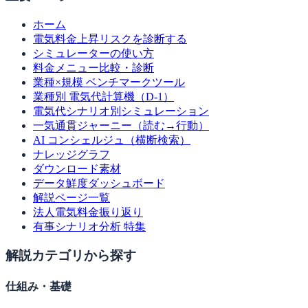
ホーム
電気料金上昇リスクを診断する
シミュレーターの使い方
料金メニュー比較・診断
業種×規模 ベンチマークツール
業種別 電気代計算機（D-1）
電気代シナリオ別シミュレーション
一気通貫ジャーニー（読む→行動）
AI コンシェルジュ（横断検索）
ナレッジグラフ
ダウンロード素材
データ鮮度ダッシュボード
解説ページ一覧
法人電気料金振り返り
有事シナリオ分析 特集
解説カテゴリから探す
仕組み・基礎