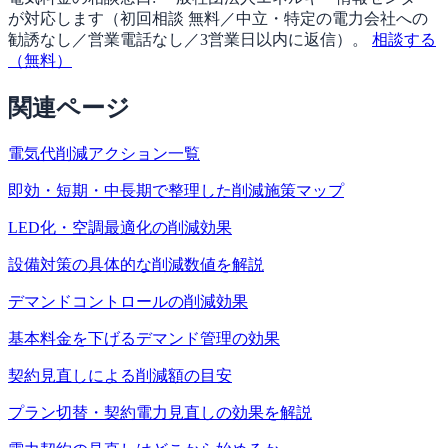
が対応します（
初回相談 無料／中立・特定の電力会社への
勧誘なし／営業電話なし／3営業日以内に返信
）。
相談する
（無料）
関連ページ
電気代削減アクション一覧
即効・短期・中長期で整理した削減施策マップ
LED化・空調最適化の削減効果
設備対策の具体的な削減数値を解説
デマンドコントロールの削減効果
基本料金を下げるデマンド管理の効果
契約見直しによる削減額の目安
プラン切替・契約電力見直しの効果を解説