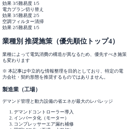
効果
3
/5
難易度
1
/5
電力プラン切り替え
効果
3
/5
難易度
2
/5
空調フィルター清掃
効果
2
/5
難易度
1
/5
業種別 推奨施策（優先順位トップ4）
業種によって電気消費の構造が異なるため、優先すべき施策
も変わります
※ 本記事は中立的な情報整理を目的としており、特定の電
力会社・契約形態を推奨するものではありません。
製造業（工場）
デマンド管理と動力設備の省エネが最大のレバレッジ
デマンドコントローラー導入
インバータ化（モーター）
コンプレッサーエア漏れ補修