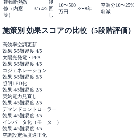
建物断熱改
後
10〜500
空調分10〜25%
修（内窓
3
/5
4
/5
回
3〜8年
万円
削減
等）
し
施策別 効果スコアの比較（5段階評価）
高効率空調更新
効果
5
/5
難易度
4
/5
太陽光発電・PPA
効果
5
/5
難易度
4
/5
コジェネレーション
効果
5
/5
難易度
5
/5
照明LED化
効果
4
/5
難易度
2
/5
契約電力見直し
効果
4
/5
難易度
2
/5
デマンドコントローラー
効果
4
/5
難易度
3
/5
インバータ化（モーター）
効果
4
/5
難易度
3
/5
空調設定温度適正化