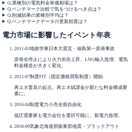
Q.
業種別の電気料金単価相場は？
Q.
ベンチマーク比較で気をつけるべき点は？
Q.
削減効果の業種別平均は？
Q.
ベンチマークデータの更新頻度は？
電力市場に影響したイベント年表
2011-03
地政学
東日本大震災・福島第一原発事故
原発全停止により火力依存上昇。LNG輸入急増、電気
料金構造が大きく変化。
2012-07
制度
FIT（固定価格買取制度）開始
再エネ普及の起点。再エネ賦課金が新たな料金構成要
素に。
2016-04
制度
電力小売全面自由化
低圧需要家も電力会社を選択可能に。新電力急増。
2018-09
気象
北海道胆振東部地震・ブラックアウト