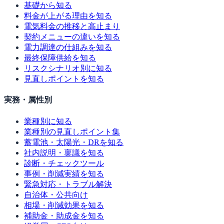
基礎から知る
料金が上がる理由を知る
電気料金の推移と高止まり
契約メニューの違いを知る
電力調達の仕組みを知る
最終保障供給を知る
リスクシナリオ別に知る
見直しポイントを知る
実務・属性別
業種別に知る
業種別の見直しポイント集
蓄電池・太陽光・DRを知る
社内説明・稟議を知る
診断・チェックツール
事例・削減実績を知る
緊急対応・トラブル解決
自治体・公共向け
相場・削減効果を知る
補助金・助成金を知る