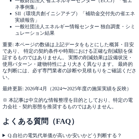
一般財団法人 省エネルギーセンター（ECCJ）
「省エ
ネ事例集」
SII（環境共創イニシアチブ）
「補助金交付先の省エネ
実績報告」
一般社団法人エネルギー情報センター
独自調査・シミ
ュレーション結果
重要:
本ページの数値は上記データをもとにした概算・目安
であり、 特定の契約条件や時期における正確な削減額を保
証するものではありません。 実際の削減効果は設備状況・
使用パターン・建物特性により大きく異なります。 最終的
な判断には、必ず専門業者の診断や見積もりをご確認くださ
い。
最終更新: 2026年4月（2024〜2025年度の施策実績を反映）
※ 本記事は中立的な情報整理を目的としており、特定の電
力会社・契約形態を推奨するものではありません。
よくある質問（FAQ）
Q.
自社の電気代単価が高いか安いかどう判断する？