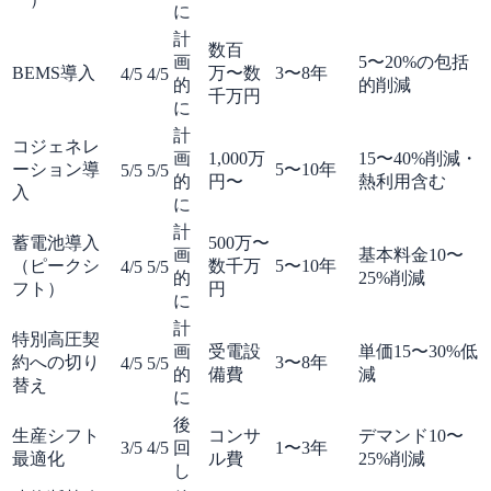
に
計
数百
画
5〜20%の包括
BEMS導入
万〜数
3〜8年
4
/5
4
/5
的
的削減
千万円
に
計
コジェネレ
画
1,000万
15〜40%削減・
ーション導
5〜10年
5
/5
5
/5
的
円〜
熱利用含む
入
に
計
蓄電池導入
500万〜
画
基本料金10〜
（ピークシ
数千万
5〜10年
4
/5
5
/5
的
25%削減
フト）
円
に
計
特別高圧契
画
受電設
単価15〜30%低
約への切り
3〜8年
4
/5
5
/5
的
備費
減
替え
に
後
生産シフト
コンサ
デマンド10〜
3
/5
4
/5
回
1〜3年
最適化
ル費
25%削減
し