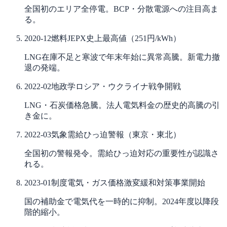
全国初のエリア全停電。BCP・分散電源への注目高ま
る。
2020-12
燃料
JEPX史上最高値（251円/kWh）
LNG在庫不足と寒波で年末年始に異常高騰。新電力撤
退の発端。
2022-02
地政学
ロシア・ウクライナ戦争開戦
LNG・石炭価格急騰。法人電気料金の歴史的高騰の引
き金に。
2022-03
気象
需給ひっ迫警報（東京・東北）
全国初の警報発令。需給ひっ迫対応の重要性が認識さ
れる。
2023-01
制度
電気・ガス価格激変緩和対策事業開始
国の補助金で電気代を一時的に抑制。2024年度以降段
階的縮小。