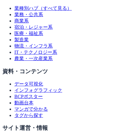
業種別ハブ（すべて見る）
業務・公共系
商業系
宿泊・レジャー系
医療・福祉系
製造業
物流・インフラ系
IT・テクノロジー系
農業・一次産業系
資料・コンテンツ
データ可視化
インフォグラフィック
BCPポスター
動画台本
マンガで分かる
タグから探す
サイト運営・情報