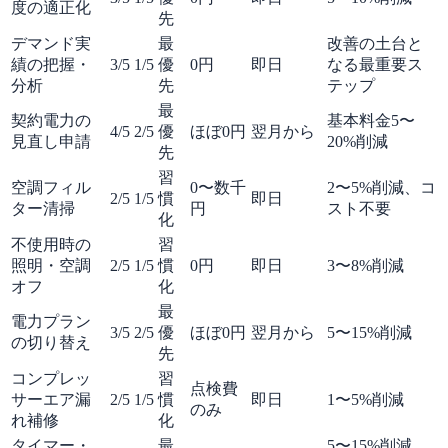
度の適正化
先
デマンド実
最
改善の土台と
績の把握・
3
/5
1
/5
優
0円
即日
なる最重要ス
分析
先
テップ
最
契約電力の
基本料金5〜
4
/5
2
/5
優
ほぼ0円
翌月から
見直し申請
20%削減
先
習
空調フィル
0〜数千
2〜5%削減、コ
2
/5
1
/5
慣
即日
ター清掃
円
スト不要
化
不使用時の
習
照明・空調
2
/5
1
/5
慣
0円
即日
3〜8%削減
オフ
化
最
電力プラン
3
/5
2
/5
優
ほぼ0円
翌月から
5〜15%削減
の切り替え
先
コンプレッ
習
点検費
サーエア漏
2
/5
1
/5
慣
即日
1〜5%削減
のみ
れ補修
化
タイマー・
最
5〜15%削減