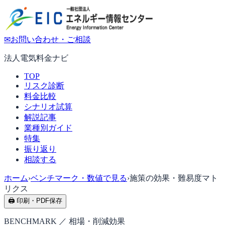
✉
お問い合わせ・ご相談
法人電気料金ナビ
TOP
リスク診断
料金比較
シナリオ試算
解説記事
業種別ガイド
特集
振り返り
相談する
ホーム
›
ベンチマーク・数値で見る
›
施策の効果・難易度マト
リクス
🖨 印刷・PDF保存
BENCHMARK ／ 相場・削減効果