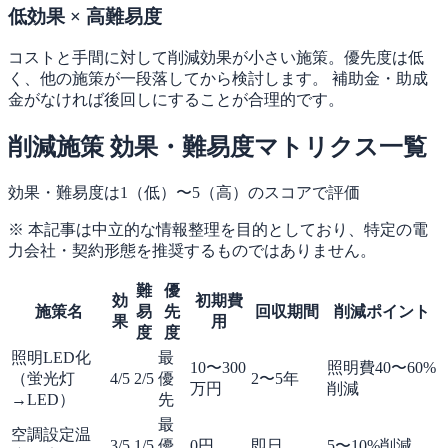
低効果 × 高難易度
コストと手間に対して削減効果が小さい施策。優先度は低
く、他の施策が一段落してから検討します。 補助金・助成
金がなければ後回しにすることが合理的です。
削減施策 効果・難易度マトリクス一覧
効果・難易度は1（低）〜5（高）のスコアで評価
※ 本記事は中立的な情報整理を目的としており、特定の電
力会社・契約形態を推奨するものではありません。
難
優
効
初期費
施策名
易
先
回収期間
削減ポイント
果
用
度
度
照明LED化
最
10〜300
照明費40〜60%
（蛍光灯
4
/5
2
/5
優
2〜5年
万円
削減
→LED）
先
最
空調設定温
3
/5
1
/5
優
0円
即日
5〜10%削減