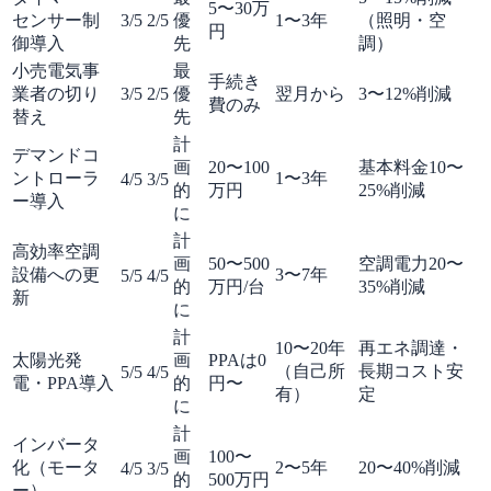
5〜30万
センサー制
3
/5
2
/5
優
1〜3年
（照明・空
円
御導入
先
調）
小売電気事
最
手続き
業者の切り
3
/5
2
/5
優
翌月から
3〜12%削減
費のみ
替え
先
計
デマンドコ
画
20〜100
基本料金10〜
ントローラ
1〜3年
4
/5
3
/5
的
万円
25%削減
ー導入
に
計
高効率空調
画
50〜500
空調電力20〜
設備への更
3〜7年
5
/5
4
/5
的
万円/台
35%削減
新
に
計
10〜20年
再エネ調達・
太陽光発
画
PPAは0
（自己所
長期コスト安
5
/5
4
/5
電・PPA導入
的
円〜
有）
定
に
計
インバータ
画
100〜
化（モータ
2〜5年
20〜40%削減
4
/5
3
/5
的
500万円
ー）