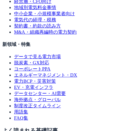
経営層・CFO向け
地域別電気料金事情
中小企業・小規模事業者向け
電気代の経理・税務
契約書・約款の読み方
M&A・組織再編時の電力契約
新領域・特集
データで見る電力市場
脱炭素・GX対応
コーポレートPPA
エネルギーマネジメント・DX
電力BCP・災害対策
EV・充電インフラ
データセンター・AI需要
海外拠点・グローバル
制度改正タイムライン
用語集
FAQ集
よく読まれる基礎記事