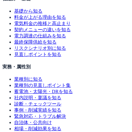
基礎から知る
料金が上がる理由を知る
電気料金の推移と高止まり
契約メニューの違いを知る
電力調達の仕組みを知る
最終保障供給を知る
リスクシナリオ別に知る
見直しポイントを知る
実務・属性別
業種別に知る
業種別の見直しポイント集
蓄電池・太陽光・DRを知る
社内説明・稟議を知る
診断・チェックツール
事例・削減実績を知る
緊急対応・トラブル解決
自治体・公共向け
相場・削減効果を知る