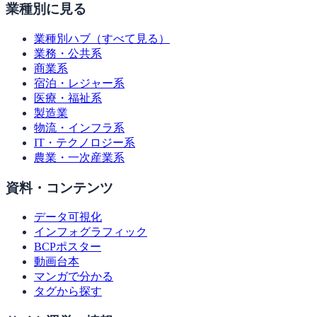
業種別に見る
業種別ハブ（すべて見る）
業務・公共系
商業系
宿泊・レジャー系
医療・福祉系
製造業
物流・インフラ系
IT・テクノロジー系
農業・一次産業系
資料・コンテンツ
データ可視化
インフォグラフィック
BCPポスター
動画台本
マンガで分かる
タグから探す