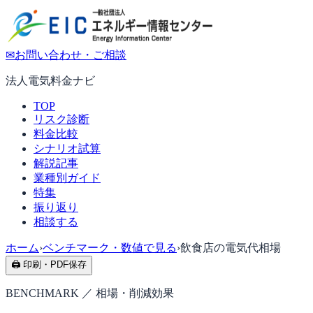
✉
お問い合わせ・ご相談
法人電気料金ナビ
TOP
リスク診断
料金比較
シナリオ試算
解説記事
業種別ガイド
特集
振り返り
相談する
ホーム
›
ベンチマーク・数値で見る
›
飲食店の電気代相場
🖨 印刷・PDF保存
BENCHMARK ／ 相場・削減効果