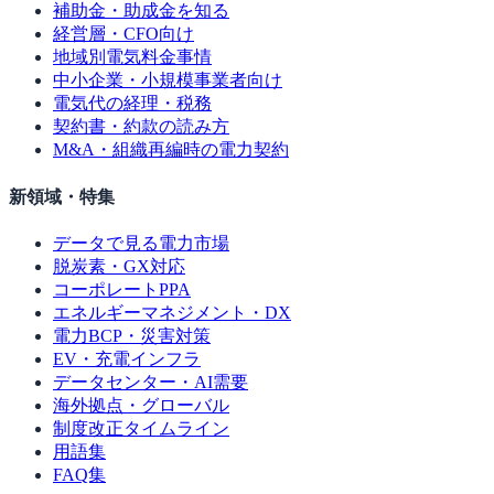
補助金・助成金を知る
経営層・CFO向け
地域別電気料金事情
中小企業・小規模事業者向け
電気代の経理・税務
契約書・約款の読み方
M&A・組織再編時の電力契約
新領域・特集
データで見る電力市場
脱炭素・GX対応
コーポレートPPA
エネルギーマネジメント・DX
電力BCP・災害対策
EV・充電インフラ
データセンター・AI需要
海外拠点・グローバル
制度改正タイムライン
用語集
FAQ集