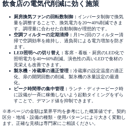
飲食店の電気代削減に効く施策
厨房換気ファンの回転数制御：
インバータ制御で換気
量を調整することで、換気電力を20〜40%削減できま
す。調理量に合わせた自動制御が理想的です。
空調フィルターの定期清掃：
月1〜2回のフィルター清
掃で空調効率を維持し、過負荷による電力増加を防ぎ
ます。
LED照明への切り替え：
客席・看板・厨房のLED化で
照明電力を40〜60%削減。演色性の高いLEDで食材の
見栄えも改善できます。
製氷機・冷蔵庫の適正管理：
冷蔵庫の設定温度の適正
化、扉の開閉回数の削減、製氷機の氷量設定の最適
化。
ピーク時間帯の集中管理：
ランチ・ディナーピーク時
に設備が一斉に稼働しないよう起動タイミングをずら
すことで、デマンド値を抑制できます。
※本ページの金額は業界平均を参考にした概算値です。契約
区分・地域・設備の種類・使用パターンにより大きく変動し
ます。正確な見積は専門家にご相談ください。