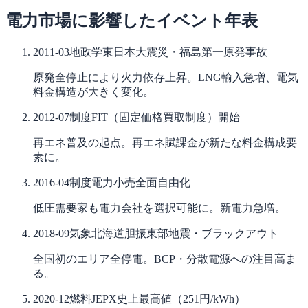
電力市場に影響したイベント年表
2011-03
地政学
東日本大震災・福島第一原発事故
原発全停止により火力依存上昇。LNG輸入急増、電気
料金構造が大きく変化。
2012-07
制度
FIT（固定価格買取制度）開始
再エネ普及の起点。再エネ賦課金が新たな料金構成要
素に。
2016-04
制度
電力小売全面自由化
低圧需要家も電力会社を選択可能に。新電力急増。
2018-09
気象
北海道胆振東部地震・ブラックアウト
全国初のエリア全停電。BCP・分散電源への注目高ま
る。
2020-12
燃料
JEPX史上最高値（251円/kWh）