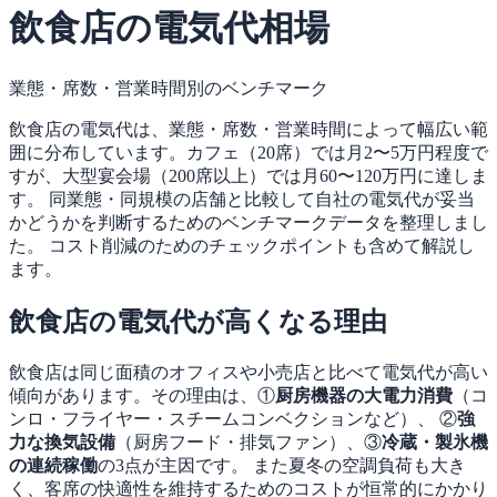
飲食店の電気代相場
業態・席数・営業時間別のベンチマーク
飲食店の電気代は、業態・席数・営業時間によって幅広い範
囲に分布しています。カフェ（20席）では月2〜5万円程度で
すが、大型宴会場（200席以上）では月60〜120万円に達しま
す。 同業態・同規模の店舗と比較して自社の電気代が妥当
かどうかを判断するためのベンチマークデータを整理しまし
た。 コスト削減のためのチェックポイントも含めて解説し
ます。
飲食店の電気代が高くなる理由
飲食店は同じ面積のオフィスや小売店と比べて電気代が高い
傾向があります。その理由は、①
厨房機器の大電力消費
（コ
ンロ・フライヤー・スチームコンベクションなど）、 ②
強
力な換気設備
（厨房フード・排気ファン）、③
冷蔵・製氷機
の連続稼働
の3点が主因です。 また夏冬の空調負荷も大き
く、客席の快適性を維持するためのコストが恒常的にかかり