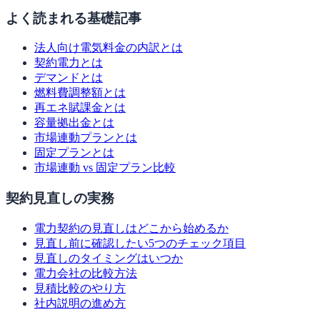
よく読まれる基礎記事
法人向け電気料金の内訳とは
契約電力とは
デマンドとは
燃料費調整額とは
再エネ賦課金とは
容量拠出金とは
市場連動プランとは
固定プランとは
市場連動 vs 固定プラン比較
契約見直しの実務
電力契約の見直しはどこから始めるか
見直し前に確認したい5つのチェック項目
見直しのタイミングはいつか
電力会社の比較方法
見積比較のやり方
社内説明の進め方