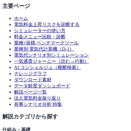
主要ページ
ホーム
電気料金上昇リスクを診断する
シミュレーターの使い方
料金メニュー比較・診断
業種×規模 ベンチマークツール
業種別 電気代計算機（D-1）
電気代シナリオ別シミュレーション
一気通貫ジャーニー（読む→行動）
AI コンシェルジュ（横断検索）
ナレッジグラフ
ダウンロード素材
データ鮮度ダッシュボード
解説ページ一覧
法人電気料金振り返り
有事シナリオ分析 特集
解説カテゴリから探す
仕組み・基礎