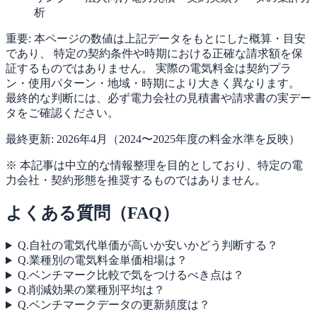
析
重要:
本ページの数値は上記データをもとにした概算・目安
であり、 特定の契約条件や時期における正確な請求額を保
証するものではありません。 実際の電気料金は契約プラ
ン・使用パターン・地域・時期により大きく異なります。
最終的な判断には、必ず電力会社の見積書や請求書の実デー
タをご確認ください。
最終更新: 2026年4月（2024〜2025年度の料金水準を反映）
※ 本記事は中立的な情報整理を目的としており、特定の電
力会社・契約形態を推奨するものではありません。
よくある質問（FAQ）
Q.
自社の電気代単価が高いか安いかどう判断する？
Q.
業種別の電気料金単価相場は？
Q.
ベンチマーク比較で気をつけるべき点は？
Q.
削減効果の業種別平均は？
Q.
ベンチマークデータの更新頻度は？