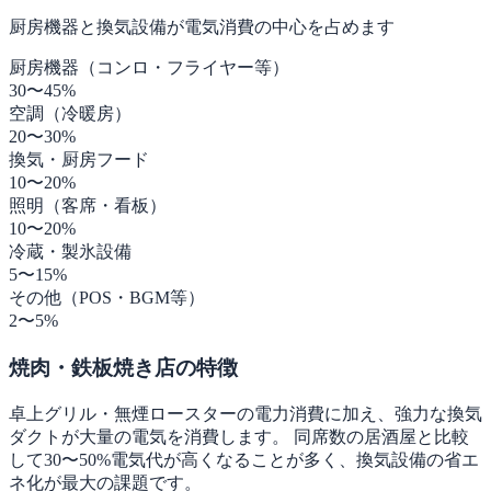
厨房機器と換気設備が電気消費の中心を占めます
厨房機器（コンロ・フライヤー等）
30〜45%
空調（冷暖房）
20〜30%
換気・厨房フード
10〜20%
照明（客席・看板）
10〜20%
冷蔵・製氷設備
5〜15%
その他（POS・BGM等）
2〜5%
焼肉・鉄板焼き店の特徴
卓上グリル・無煙ロースターの電力消費に加え、強力な換気
ダクトが大量の電気を消費します。 同席数の居酒屋と比較
して30〜50%電気代が高くなることが多く、換気設備の省エ
ネ化が最大の課題です。