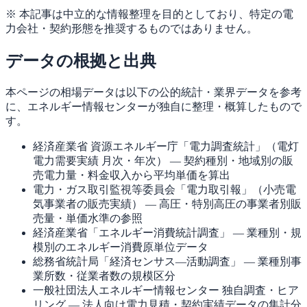
※ 本記事は中立的な情報整理を目的としており、特定の電
力会社・契約形態を推奨するものではありません。
データの根拠と出典
本ページの相場データは以下の公的統計・業界データを参考
に、エネルギー情報センターが独自に整理・概算したもので
す。
経済産業省 資源エネルギー庁
「電力調査統計」（電灯
電力需要実績 月次・年次） ― 契約種別・地域別の販
売電力量・料金収入から平均単価を算出
電力・ガス取引監視等委員会
「電力取引報」（小売電
気事業者の販売実績） ― 高圧・特別高圧の事業者別販
売量・単価水準の参照
経済産業省
「エネルギー消費統計調査」 ― 業種別・規
模別のエネルギー消費原単位データ
総務省統計局
「経済センサス―活動調査」 ― 業種別事
業所数・従業者数の規模区分
一般社団法人エネルギー情報センター
独自調査・ヒア
リング ― 法人向け電力見積・契約実績データの集計分