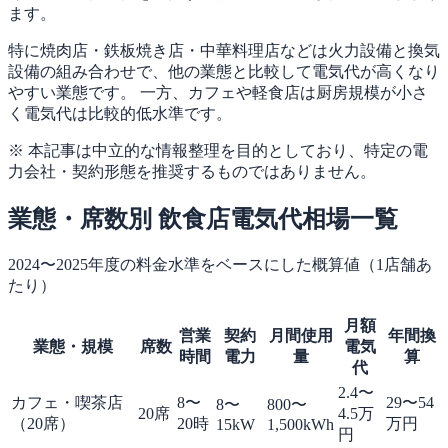
ます。
特に焼肉店・鉄板焼き店・中華料理店などは火力設備と換気
設備の組み合わせで、他の業態と比較して電気代が高くなり
やすい業態です。 一方、カフェや軽食店は厨房規模が小さ
く電気代は比較的低水準です。
※ 本記事は中立的な情報整理を目的としており、特定の電
力会社・契約形態を推奨するものではありません。
業態・席数別 飲食店電気代相場一覧
2024〜2025年度の料金水準をベースにした概算値（1店舗あ
たり）
月額
営業
契約
月間使用
年間換
業態・規模
席数
電気
時間
電力
量
算
代
2.4〜
カフェ・喫茶店
8〜
29〜54
8〜
800〜
20席
4.5万
（20席）
20時
万円
15kW
1,500kWh
円