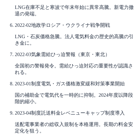
LNG在庫不足と寒波で年末年始に異常高騰。新電力撤
退の発端。
2022-02
地政学
ロシア・ウクライナ戦争開戦
LNG・石炭価格急騰。法人電気料金の歴史的高騰の引
き金に。
2022-03
気象
需給ひっ迫警報（東京・東北）
全国初の警報発令。需給ひっ迫対応の重要性が認識さ
れる。
2023-01
制度
電気・ガス価格激変緩和対策事業開始
国の補助金で電気代を一時的に抑制。2024年度以降段
階的縮小。
2023-04
制度
託送料金レベニューキャップ制度導入
送配電事業者の総収入規制を本格運用。長期の料金安
定化を狙う。