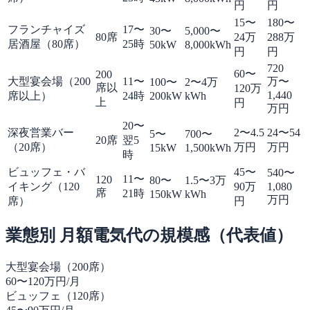
円
円
15〜
180〜
フランチャイズ
17〜
30〜
5,000〜
80席
24万
288万
居酒屋（80席）
25時
50kW
8,000kWh
円
円
720
60〜
200
大型宴会場（200
11〜
万〜
100〜
2〜4万
席以
120万
1,440
席以上）
24時
200kW
kWh
上
円
万円
20〜
深夜営業バー
2〜4.5
24〜54
5〜
700〜
20席
翌5
（20席）
万円
万円
15kW
1,500kWh
時
ビュッフェ・バ
45〜
540〜
11〜
120
80〜
1.5〜3万
イキング（120
90万
1,080
席
21時
150kW
kWh
万円
席）
円
業態別 月額電気代の規模感（代表値）
大型宴会場（200席）
60〜120万円/月
ビュッフェ（120席）