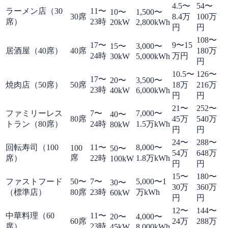
4.5〜
54〜
ラーメン店（30
11〜
10〜
1,500〜
30席
8.4万
100万
席）
23時
20kW
2,800kWh
円
円
108〜
17〜
9〜15
15〜
3,000〜
居酒屋（40席）
40席
180万
24時
万円
30kW
5,000kWh
円
10.5〜
126〜
17〜
20〜
3,500〜
焼肉店（50席）
50席
18万
216万
23時
40kW
6,000kWh
円
円
21〜
252〜
ファミリーレス
7〜
7,000〜
40〜
80席
45万
540万
トラン（80席）
24時
1.5万kWh
80kW
円
円
24〜
288〜
回転寿司（100
11〜
8,000〜
100
50〜
54万
648万
席
席）
22時
1.8万kWh
100kW
円
円
15〜
180〜
ファストフード
50〜
7〜
5,000〜1
30〜
30万
360万
（標準店）
80席
23時
万kWh
60kW
円
円
12〜
144〜
中華料理（60
11〜
20〜
4,000〜
60席
24万
288万
席）
23時
45kW
8,000kWh