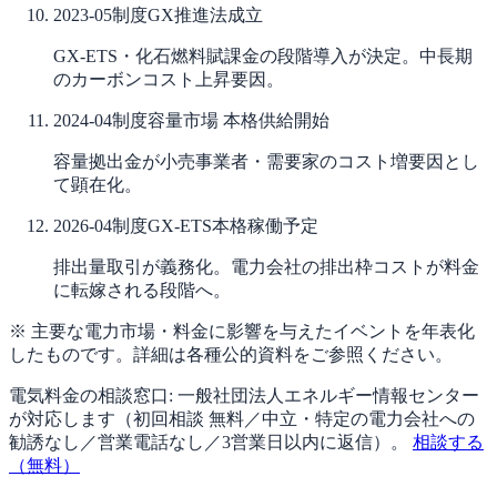
2023-05
制度
GX推進法成立
GX-ETS・化石燃料賦課金の段階導入が決定。中長期
のカーボンコスト上昇要因。
2024-04
制度
容量市場 本格供給開始
容量拠出金が小売事業者・需要家のコスト増要因とし
て顕在化。
2026-04
制度
GX-ETS本格稼働予定
排出量取引が義務化。電力会社の排出枠コストが料金
に転嫁される段階へ。
※ 主要な電力市場・料金に影響を与えたイベントを年表化
したものです。詳細は各種公的資料をご参照ください。
電気料金の相談窓口:
一般社団法人エネルギー情報センター
が対応します（
初回相談 無料／中立・特定の電力会社への
勧誘なし／営業電話なし／3営業日以内に返信
）。
相談する
（無料）