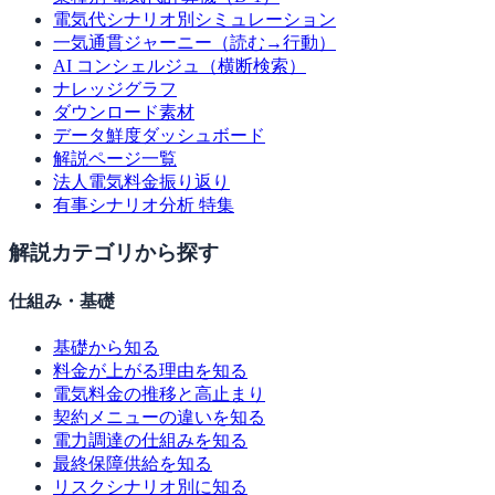
電気代シナリオ別シミュレーション
一気通貫ジャーニー（読む→行動）
AI コンシェルジュ（横断検索）
ナレッジグラフ
ダウンロード素材
データ鮮度ダッシュボード
解説ページ一覧
法人電気料金振り返り
有事シナリオ分析 特集
解説カテゴリから探す
仕組み・基礎
基礎から知る
料金が上がる理由を知る
電気料金の推移と高止まり
契約メニューの違いを知る
電力調達の仕組みを知る
最終保障供給を知る
リスクシナリオ別に知る