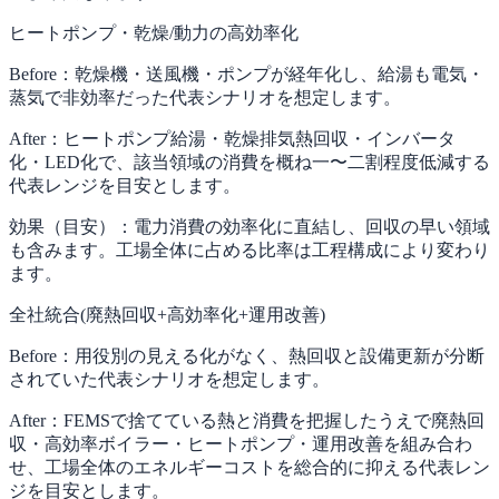
ヒートポンプ・乾燥/動力の高効率化
Before：
乾燥機・送風機・ポンプが経年化し、給湯も電気・
蒸気で非効率だった代表シナリオを想定します。
After：
ヒートポンプ給湯・乾燥排気熱回収・インバータ
化・LED化で、該当領域の消費を概ね一〜二割程度低減する
代表レンジを目安とします。
効果（目安）：
電力消費の効率化に直結し、回収の早い領域
も含みます。工場全体に占める比率は工程構成により変わり
ます。
全社統合(廃熱回収+高効率化+運用改善)
Before：
用役別の見える化がなく、熱回収と設備更新が分断
されていた代表シナリオを想定します。
After：
FEMSで捨てている熱と消費を把握したうえで廃熱回
収・高効率ボイラー・ヒートポンプ・運用改善を組み合わ
せ、工場全体のエネルギーコストを総合的に抑える代表レン
ジを目安とします。