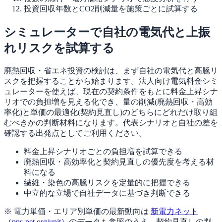
投資回収年数とCO2削減量を施策ごとに試算する
シミュレーターで自社の電気代と上振
れリスクを試算する
廃熱回収・省エネ投資の検討は、まず自社の電気代と高騰リ
スクを把握することから始まります。法人向け電気料金シミ
ュレーターを使えば、現在の契約条件をもとに料金上昇シナ
リオでの負担増を見える化でき、量の削減(廃熱回収・高効
率化)と単価の最適化(契約見直し)のどちらにどれだけ取り組
むべきかの判断材料になります。代表シナリオと自社の差を
確認する出発点としてご利用ください。
料金上昇シナリオごとの負担増を試算できる
廃熱回収・高効率化と契約見直しの優先度を考える材
料になる
繊維・染色の高騰リスクを定量的に把握できる
中立的な立場で自社データに基づき判断できる
※ 電力単価・エリア別単価の最新動向は
新電力ネット
（pps-net.org/unit）
のデータも参照のうえ、契約見直しの判