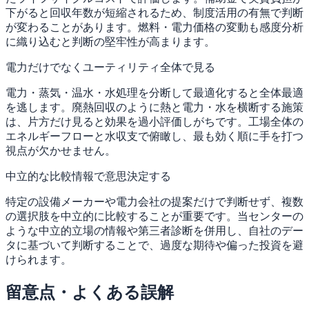
下がると回収年数が短縮されるため、制度活用の有無で判断
が変わることがあります。燃料・電力価格の変動も感度分析
に織り込むと判断の堅牢性が高まります。
電力だけでなくユーティリティ全体で見る
電力・蒸気・温水・水処理を分断して最適化すると全体最適
を逃します。廃熱回収のように熱と電力・水を横断する施策
は、片方だけ見ると効果を過小評価しがちです。工場全体の
エネルギーフローと水収支で俯瞰し、最も効く順に手を打つ
視点が欠かせません。
中立的な比較情報で意思決定する
特定の設備メーカーや電力会社の提案だけで判断せず、複数
の選択肢を中立的に比較することが重要です。当センターの
ような中立的立場の情報や第三者診断を併用し、自社のデー
タに基づいて判断することで、過度な期待や偏った投資を避
けられます。
留意点・よくある誤解