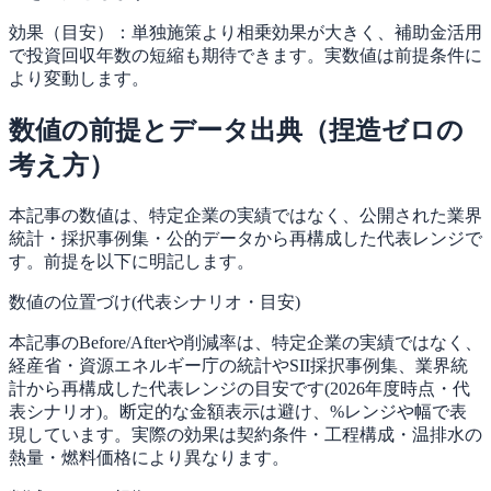
効果（目安）：
単独施策より相乗効果が大きく、補助金活用
で投資回収年数の短縮も期待できます。実数値は前提条件に
より変動します。
数値の前提とデータ出典（捏造ゼロの
考え方）
本記事の数値は、特定企業の実績ではなく、公開された業界
統計・採択事例集・公的データから再構成した代表レンジで
す。前提を以下に明記します。
数値の位置づけ(代表シナリオ・目安)
本記事のBefore/Afterや削減率は、特定企業の実績ではなく、
経産省・資源エネルギー庁の統計やSII採択事例集、業界統
計から再構成した代表レンジの目安です(2026年度時点・代
表シナリオ)。断定的な金額表示は避け、%レンジや幅で表
現しています。実際の効果は契約条件・工程構成・温排水の
熱量・燃料価格により異なります。