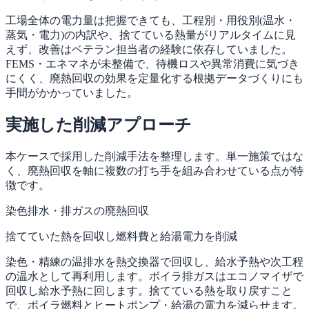
工場全体の電力量は把握できても、工程別・用役別(温水・
蒸気・電力)の内訳や、捨てている熱量がリアルタイムに見
えず、改善はベテラン担当者の経験に依存していました。
FEMS・エネマネが未整備で、待機ロスや異常消費に気づき
にくく、廃熱回収の効果を定量化する根拠データづくりにも
手間がかかっていました。
実施した削減アプローチ
本ケースで採用した削減手法を整理します。単一施策ではな
く、廃熱回収を軸に複数の打ち手を組み合わせている点が特
徴です。
染色排水・排ガスの廃熱回収
捨てていた熱を回収し燃料費と給湯電力を削減
染色・精練の温排水を熱交換器で回収し、給水予熱や次工程
の温水として再利用します。ボイラ排ガスはエコノマイザで
回収し給水予熱に回します。捨てている熱を取り戻すこと
で、ボイラ燃料とヒートポンプ・給湯の電力を減らせます。