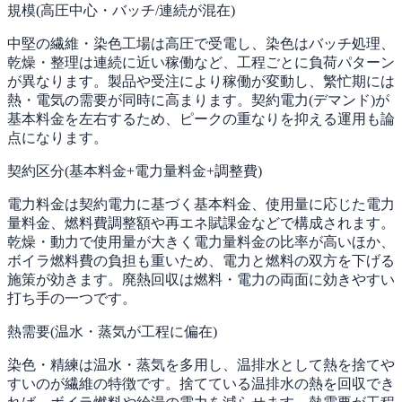
規模(高圧中心・バッチ/連続が混在)
中堅の繊維・染色工場は高圧で受電し、染色はバッチ処理、
乾燥・整理は連続に近い稼働など、工程ごとに負荷パターン
が異なります。製品や受注により稼働が変動し、繁忙期には
熱・電気の需要が同時に高まります。契約電力(デマンド)が
基本料金を左右するため、ピークの重なりを抑える運用も論
点になります。
契約区分(基本料金+電力量料金+調整費)
電力料金は契約電力に基づく基本料金、使用量に応じた電力
量料金、燃料費調整額や再エネ賦課金などで構成されます。
乾燥・動力で使用量が大きく電力量料金の比率が高いほか、
ボイラ燃料費の負担も重いため、電力と燃料の双方を下げる
施策が効きます。廃熱回収は燃料・電力の両面に効きやすい
打ち手の一つです。
熱需要(温水・蒸気が工程に偏在)
染色・精練は温水・蒸気を多用し、温排水として熱を捨てや
すいのが繊維の特徴です。捨てている温排水の熱を回収でき