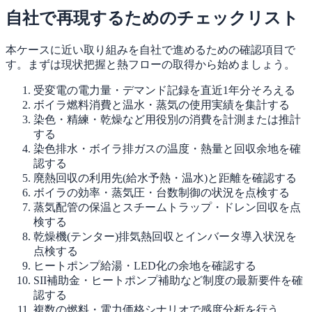
自社で再現するためのチェックリスト
本ケースに近い取り組みを自社で進めるための確認項目で
す。まずは現状把握と熱フローの取得から始めましょう。
受変電の電力量・デマンド記録を直近1年分そろえる
ボイラ燃料消費と温水・蒸気の使用実績を集計する
染色・精練・乾燥など用役別の消費を計測または推計
する
染色排水・ボイラ排ガスの温度・熱量と回収余地を確
認する
廃熱回収の利用先(給水予熱・温水)と距離を確認する
ボイラの効率・蒸気圧・台数制御の状況を点検する
蒸気配管の保温とスチームトラップ・ドレン回収を点
検する
乾燥機(テンター)排気熱回収とインバータ導入状況を
点検する
ヒートポンプ給湯・LED化の余地を確認する
SII補助金・ヒートポンプ補助など制度の最新要件を確
認する
複数の燃料・電力価格シナリオで感度分析を行う