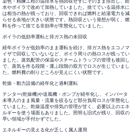
染色・精練工程の温排水を熱回収せずにそのまま排出し、給
水やボイラで改めて加熱していました。捨てている温排水に
は相当の熱が残っており、回収できれば燃料と給湯電力を減
らせる余地が大きい状態です。熱回収という発想が弱く、燃
料を作って捨てる非効率が常態化していました。
ボイラの低効率運転と排ガス熱の未回収
経年ボイラが低効率のまま運転を続け、排ガス熱をエコノマ
イザで回収していないなど、ボイラ周りの熱ロスが残ってい
ました。蒸気配管の保温やスチームトラップの管理も後回し
で、蒸気を作る段階・運ぶ段階の双方でロスが生じていまし
た。燃料費の削りどころが見えにくい状態です。
乾燥・動力設備の経年化と過剰運転
テンター(乾燥機)や送風機・ポンプが経年化し、インバータ
未導入のまま風量・流量を絞るなど部分負荷ロスが常態化し
ていました。乾燥温度や排気の管理が甘く、必要以上のエネ
ルギーを使う場面もありました。照明も旧式が残り、回収の
早い領域が手付かずでした。
エネルギーの見える化が乏しく属人運用