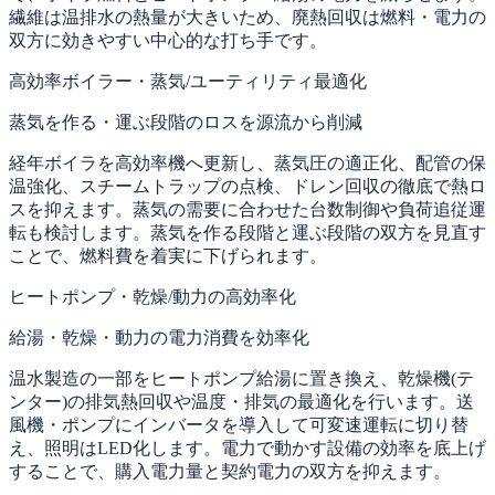
繊維は温排水の熱量が大きいため、廃熱回収は燃料・電力の
双方に効きやすい中心的な打ち手です。
高効率ボイラー・蒸気/ユーティリティ最適化
蒸気を作る・運ぶ段階のロスを源流から削減
経年ボイラを高効率機へ更新し、蒸気圧の適正化、配管の保
温強化、スチームトラップの点検、ドレン回収の徹底で熱ロ
スを抑えます。蒸気の需要に合わせた台数制御や負荷追従運
転も検討します。蒸気を作る段階と運ぶ段階の双方を見直す
ことで、燃料費を着実に下げられます。
ヒートポンプ・乾燥/動力の高効率化
給湯・乾燥・動力の電力消費を効率化
温水製造の一部をヒートポンプ給湯に置き換え、乾燥機(テ
ンター)の排気熱回収や温度・排気の最適化を行います。送
風機・ポンプにインバータを導入して可変速運転に切り替
え、照明はLED化します。電力で動かす設備の効率を底上げ
することで、購入電力量と契約電力の双方を抑えます。