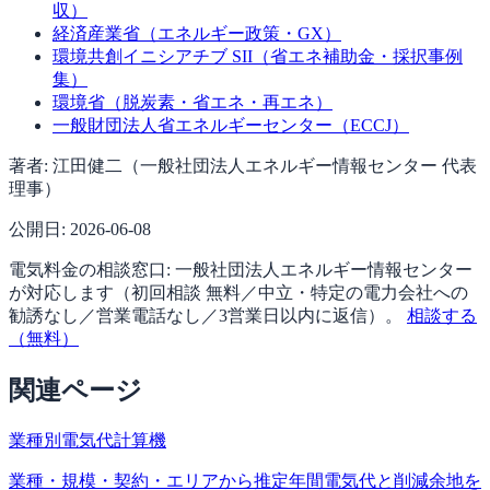
収）
経済産業省（エネルギー政策・GX）
環境共創イニシアチブ SII（省エネ補助金・採択事例
集）
環境省（脱炭素・省エネ・再エネ）
一般財団法人省エネルギーセンター（ECCJ）
著者:
江田健二（一般社団法人エネルギー情報センター 代表
理事）
公開日:
2026-06-08
電気料金の相談窓口:
一般社団法人エネルギー情報センター
が対応します（
初回相談 無料／中立・特定の電力会社への
勧誘なし／営業電話なし／3営業日以内に返信
）。
相談する
（無料）
関連ページ
業種別電気代計算機
業種・規模・契約・エリアから推定年間電気代と削減余地を