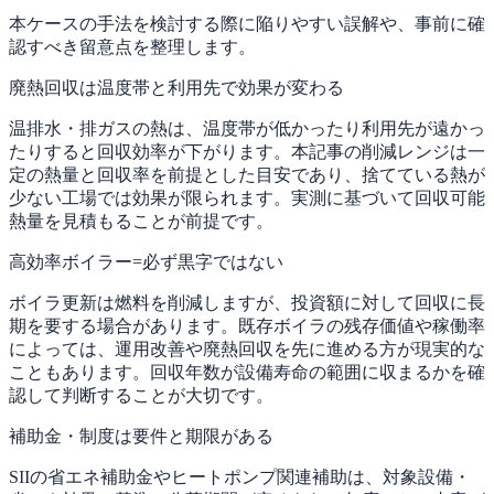
本ケースの手法を検討する際に陥りやすい誤解や、事前に確
認すべき留意点を整理します。
廃熱回収は温度帯と利用先で効果が変わる
温排水・排ガスの熱は、温度帯が低かったり利用先が遠かっ
たりすると回収効率が下がります。本記事の削減レンジは一
定の熱量と回収率を前提とした目安であり、捨てている熱が
少ない工場では効果が限られます。実測に基づいて回収可能
熱量を見積もることが前提です。
高効率ボイラー=必ず黒字ではない
ボイラ更新は燃料を削減しますが、投資額に対して回収に長
期を要する場合があります。既存ボイラの残存価値や稼働率
によっては、運用改善や廃熱回収を先に進める方が現実的な
こともあります。回収年数が設備寿命の範囲に収まるかを確
認して判断することが大切です。
補助金・制度は要件と期限がある
SIIの省エネ補助金やヒートポンプ関連補助は、対象設備・