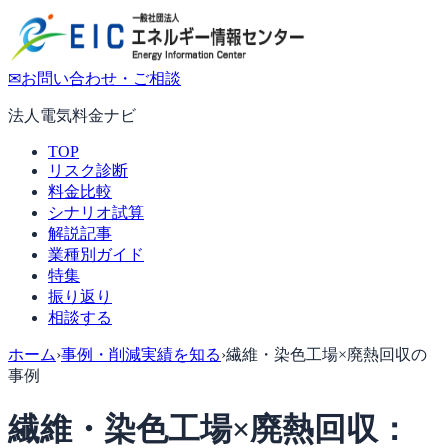
✉
お問い合わせ・ご相談
法人電気料金ナビ
TOP
リスク診断
料金比較
シナリオ試算
解説記事
業種別ガイド
特集
振り返り
相談する
ホーム
›
事例・削減実績を知る
›
繊維・染色工場×廃熱回収の
事例
繊維・染色工場×廃熱回収：