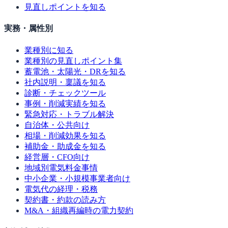
見直しポイントを知る
実務・属性別
業種別に知る
業種別の見直しポイント集
蓄電池・太陽光・DRを知る
社内説明・稟議を知る
診断・チェックツール
事例・削減実績を知る
緊急対応・トラブル解決
自治体・公共向け
相場・削減効果を知る
補助金・助成金を知る
経営層・CFO向け
地域別電気料金事情
中小企業・小規模事業者向け
電気代の経理・税務
契約書・約款の読み方
M&A・組織再編時の電力契約