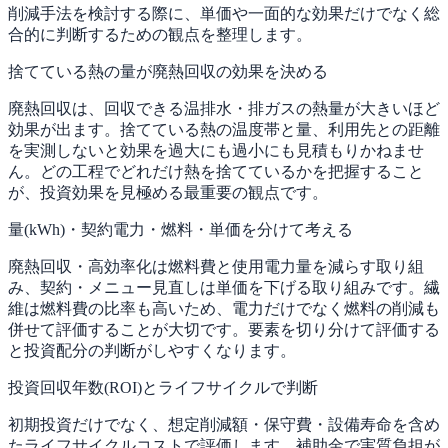
削減手法を検討する際に、単価や一面的な効果だけでなく総
合的に判断するための観点を整理します。
捨てている熱の量が廃熱回収の効果を決める
廃熱回収は、回収できる温排水・排ガスの熱量が大きいほど
効果が出ます。捨てている熱の温度帯と量、利用先との距離
を実測しないと効果を過大にも過小にも見積もりかねませ
ん。どの工程でどれだけ熱を捨てているかを把握すること
が、投資効果を見極める最重要の観点です。
量(kWh)・契約電力・燃料・単価を分けて考える
廃熱回収・高効率化は燃料費と使用電力量を減らす取り組
み、契約・メニュー見直しは単価を下げる取り組みです。繊
維は燃料費の比率も高いため、電力だけでなく燃料の削減も
併せて評価することが大切です。要素を切り分けて評価する
と投資配分の判断がしやすくなります。
投資回収年数(ROI)とライフサイクルで判断
初期投資だけでなく、想定削減額・保守費・設備寿命を含め
たライフサイクルコストで評価します。補助金で実質負担が