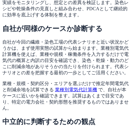
実績をモニタリングし、想定との差異を検証します。染色レ
シピや乾燥条件の見直しと組み合わせ、PDCAとして継続的
に効率を底上げする体制を整えます。
自社が同様のケースか診断する
自社が今回の繊維・染色工場の代表シナリオと近い状況かど
うかは、まず使用実態の試算から始まります。業種別電気代
計算機を使えば、業種や規模・稼働条件を入力するだけで電
気代の概算と内訳の目安を確認でき、染色・乾燥・動力のど
こに削減余地がありそうかの当たりを付けられます。代表シ
ナリオとの差を把握する最初の一歩としてご活用ください。
業種・規模・契約区分・エリアを選ぶだけで推定年間電気代
と削減余地を試算できる
業種別電気代計算機
で、自社が本
ケースに近いかを確認できます。試算はあくまで目安であ
り、特定の電力会社・契約形態を推奨するものではありませ
ん。
中立的に判断するための観点