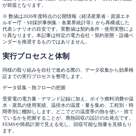
が前提となります。
※ 数値は2026年度時点の公開情報（経済産業省・資源エネ
ルギー庁・SII採択事例集・各業界統計等）から再構成した
代表シナリオの目安です。実数値は契約条件・使用実態によ
り異なります。本記事は特定の電力会社・契約形態・設備ベ
ンダーを推奨するものではありません。
実行プロセスと体制
同様の取り組みを自社で進める際の、データ収集から効果検
証までの実行プロセスを整理します。
データ収集・熱フローの把握
受変電の電力量・デマンド記録に加え、ボイラ燃料消費や温
水・蒸気の使用実績、温排水の温度・量を集め、工程別・時
間帯別に棚卸しします。どこでどの温度帯の熱を使い・捨て
ているかを把握することが、廃熱回収の設計の出発点です。
FEMSや簡易計測で見える化し、回収可能な熱量を見積もり
ます。