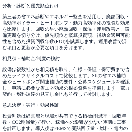
分析・診断と優先順位付け
第三者の省エネ診断やエネルギー監査を活用し、廃熱回収・
高効率ボイラー・ヒートポンプ・動力高効率化の投資対効果
を比較します。回収の早い廃熱回収・保温・運用改善と、設
備更新を切り分け、優先順位と概算投資額、補助金適用可能
性を含めた投資回収年数(ROI)を試算します。運用改善で済
む項目と更新が必要な項目を分けます。
相見積・補助金/制度の検討
設備は複数社から相見積を取り、仕様・保証・保守費まで含
めたライフサイクルコストで比較します。SIIの省エネ補助
金やヒートポンプ関連補助の要件・公募スケジュールを確認
し、申請に必要な省エネ効果の根拠資料を準備します。電力
契約・燃料調達の見直し余地も並行して検討します。
意思決定・実行・効果検証
投資判断は経営層と現場が共有できる指標(削減率・回収年
数・CO2削減量)で行い、稼働への影響が少ない時期に工事
を計画します。導入後はFEMSで廃熱回収量・燃料・電力の