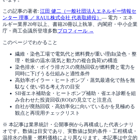
この記事の著者:
江田 健二（一般社団法人エネルギー情報セ
ンター 理事 ／ RAUL株式会社 代表取締役）
— 電力・エネ
ルギー業界20年以上、書籍20冊以上執筆、内閣府・中小企業
庁・商工会議所登壇多数
プロフィール →
このページでわかること
繊維・染色工場で電気代と燃料費が重い理由(染色・整
理・乾燥の温水/蒸気と動力の複合負荷)の構造
染色排水・ボイラ排ガスの廃熱回収が燃料費と電力を
同時に下げうる仕組みと適性条件
高効率ボイラー・ヒートポンプ・蒸気最適化で熱を無
駄なく使い切る考え方の目安
SII省エネ補助金・ヒートポンプ補助・省エネ診断を組
み合わせた投資回収(ROI)の見立てと注意点
自社が廃熱回収・高効率化に向いているかを見極める
観点と再現用チェックリスト
※ 本記事は業界統計・公開事例から再構成した代表シナリ
オです。数値は目安であり、実数値は契約条件・工程構成・
温排水の熱量・燃料価格により異なります。本記事は中立的