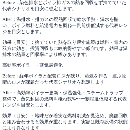
Before：
染色排水とボイラ排ガスの熱を回収せず捨てていた
代表シナリオを目安に想定します。
After：
温排水・排ガスの廃熱回収で給水予熱・温水を賄
い、ボイラ燃料と給湯電力を概ね一割前後低減する代表レン
ジを目安とします。
効果（目安）：
捨てていた熱を取り戻す施策は燃料・電力の
双方に効き、投資回収も比較的得やすい傾向です。効果は温
排水の熱量と回収率により幅があります。
高効率ボイラー・蒸気最適化
Before：
経年ボイラと配管ロスが残り、蒸気を作る・運ぶ段
階のロスが課題だった代表シナリオを想定します。
After：
高効率ボイラー更新・保温強化・スチームトラップ
整備で、蒸気起因の燃料を概ね数%〜一割程度低減する代表
レンジを目安とします。
効果（目安）：
地味だが着実な燃料削減が見込め、廃熱回収
と組み合わせると効果が重なります。実額は既存設備の状態
により異なります。