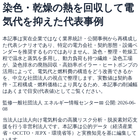
染色・乾燥の熱を回収して電
気代を抑えた代表事例
本記事は実在企業ではなく業界統計・公開事例から再構成し
た代表シナリオであり、特定の電力会社・契約形態・設備ベ
ンダーを推奨するものではありません。染色・整理・乾燥工
程で温水と蒸気を多用し、動力負荷も持つ繊維・染色工場
が、染色排水の廃熱回収・高効率ボイラー・ヒートポンプの
活用によって、電気代と燃料費の構造をどう改善できるか
を、中立な社団法人の視点で整理します。実数値は契約条
件・工程構成・燃料価格により異なるため、本記事の削減幅
はあくまで目安(代表値)としてご覧ください。
監修
一般社団法人 エネルギー情報センター
📅 公開:
2026-06-
08
当法人は法人向け電気料金の高騰リスク分析・脱炭素対応支
援を行う非営利法人です。本記事は公的データ（経済産業
省・OCCTO・JEPX・環境省等）と実務知見を基に編集して
います。