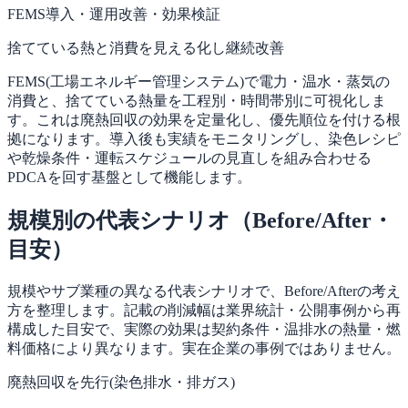
FEMS導入・運用改善・効果検証
捨てている熱と消費を見える化し継続改善
FEMS(工場エネルギー管理システム)で電力・温水・蒸気の
消費と、捨てている熱量を工程別・時間帯別に可視化しま
す。これは廃熱回収の効果を定量化し、優先順位を付ける根
拠になります。導入後も実績をモニタリングし、染色レシピ
や乾燥条件・運転スケジュールの見直しを組み合わせる
PDCAを回す基盤として機能します。
規模別の代表シナリオ（Before/After・
目安）
規模やサブ業種の異なる代表シナリオで、Before/Afterの考え
方を整理します。記載の削減幅は業界統計・公開事例から再
構成した目安で、実際の効果は契約条件・温排水の熱量・燃
料価格により異なります。実在企業の事例ではありません。
廃熱回収を先行(染色排水・排ガス)