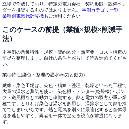
立場で作成しており、特定の電力会社・契約形態・設備ベン
ダーを推奨するものではありません。
事例カテゴリ一覧
・
業種別電気代計算機
もご活用ください。
このケースの前提（業種×規模×削減手
法）
本事例の業種特性・規模・契約区分・熱需要・コスト構造の
前提を整理します。自社の条件と照らして読み進めてくださ
い。
業種特性(染色・整理の温水/蒸気と動力)
繊維・染色工場は、染色・精練・整理・乾燥といった工程で
大量の温水と蒸気を使い、染色機・テンター(乾燥機)・ポン
プ・送風機などの動力も稼働する、熱と電力の双方が重い業
種です。とりわけ染色は温水を多用し、温排水として熱を捨
ててしまいがちです。熱と電気を別々に最適化すると全体最
適を逃しやすく、両者を一体で捉える視点が前提になりま
す。