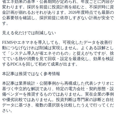
省エネ効果の基準・公募期間が定められ、年度ごとに内容が
変わります。採択を前提に投資計画を組むと、不採択時に資
金計画が崩れるおそれがあります。2026年度時点でも最新の
公募要領を確認し、採択前提に依存しすぎない計画が安全で
す。
見える化だけでは削減しない
FEMSやエネマネを導入しても、可視化したデータを改善行
動につなげなければ削減は実現しません。よくある誤解とし
て「システム導入が省エネそのもの」と捉えがちですが、捨
てている熱や消費を見て回収・設定を最適化し、効果を検証
するPDCAを回して初めて成果が出ます。
本記事は推奨ではなく参考情報
本記事は業界統計・公開事例から再構成した代表シナリオに
基づく中立的な解説であり、特定の電力会社・契約形態・設
備ベンダーを推奨するものではありません。実在企業の事例
や優劣比較ではありません。投資判断は専門家の診断と自社
データに基づき、複数の選択肢を比較したうえで行ってくだ
さい。