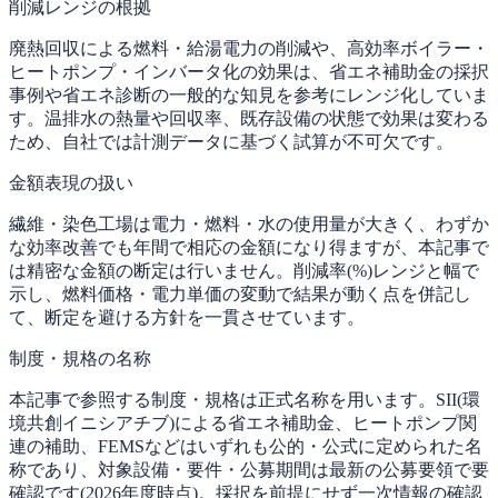
削減レンジの根拠
廃熱回収による燃料・給湯電力の削減や、高効率ボイラー・
ヒートポンプ・インバータ化の効果は、省エネ補助金の採択
事例や省エネ診断の一般的な知見を参考にレンジ化していま
す。温排水の熱量や回収率、既存設備の状態で効果は変わる
ため、自社では計測データに基づく試算が不可欠です。
金額表現の扱い
繊維・染色工場は電力・燃料・水の使用量が大きく、わずか
な効率改善でも年間で相応の金額になり得ますが、本記事で
は精密な金額の断定は行いません。削減率(%)レンジと幅で
示し、燃料価格・電力単価の変動で結果が動く点を併記し
て、断定を避ける方針を一貫させています。
制度・規格の名称
本記事で参照する制度・規格は正式名称を用います。SII(環
境共創イニシアチブ)による省エネ補助金、ヒートポンプ関
連の補助、FEMSなどはいずれも公的・公式に定められた名
称であり、対象設備・要件・公募期間は最新の公募要領で要
確認です(2026年度時点)。採択を前提にせず一次情報の確認