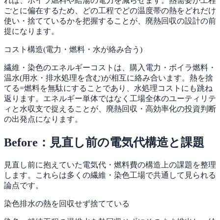
れば、ボイラ燃料や給湯の電力を減らせます。熱需要が工程
ごとに偏在するため、どの工程でどの温度帯の熱をどれだけ
使い・捨てているかを把握することが、廃熱回収の設計の前
提になります。
コスト構造(電力・燃料・水が絡み合う)
繊維・染色のエネルギーコストは、購入電力・ボイラ燃料・
温水(用水・排水処理を含む)が相互に絡み合います。熱を捨
てる=燃料を無駄にすることであり、水処理コストにも跳ね
返ります。エネルギー単体ではなく工場全体のユーティリテ
ィと水収支で捉えることが、廃熱回収・高効率化の投資判断
の出発点になります。
Before：見直し前の電気代構造と課題
見直し前に抱えていた電気代・燃料費の構造上の課題を整理
します。これらは多くの繊維・染色工場で共通して見られる
論点です。
染色排水の熱を回収せず捨てている